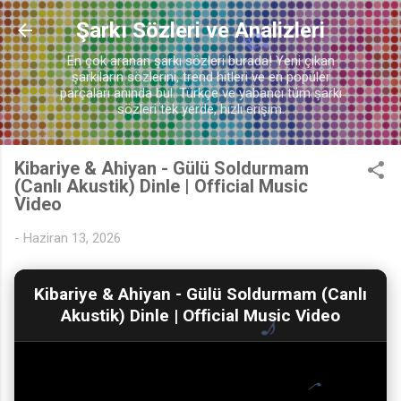
Ana içeriğe atla
Şarkı Sözleri ve Analizleri
♫
En çok aranan şarkı sözleri burada! Yeni çıkan
şarkıların sözlerini, trend hitleri ve en popüler
♬
parçaları anında bul. Türkçe ve yabancı tüm şarkı
sözleri tek yerde, hızlı erişim.
Kibariye & Ahiyan - Gülü Soldurmam
(Canlı Akustik) Dinle | Official Music
Video
-
Haziran 13, 2026
Kibariye & Ahiyan - Gülü Soldurmam (Canlı
Akustik) Dinle | Official Music Video
♪