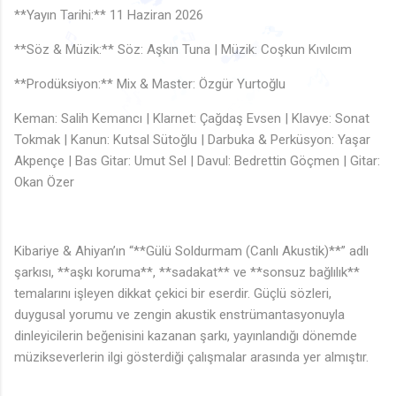
♩
♬
♬
♩
🎵
♩
**Yayın Tarihi:** 11 Haziran 2026
♬
♪
♬
♬
🎵
♬
🎵
**Söz & Müzik:** Söz: Aşkın Tuna | Müzik: Coşkun Kıvılcım
♪
🎵
🎶
♩
♩
♬
**Prodüksiyon:** Mix & Master: Özgür Yurtoğlu
🎶
♪
🎵
🎶
♩
♬
♩
♬
Keman: Salih Kemancı | Klarnet: Çağdaş Evsen | Klavye: Sonat
Tokmak | Kanun: Kutsal Sütoğlu | Darbuka & Perküsyon: Yaşar
Akpençe | Bas Gitar: Umut Sel | Davul: Bedrettin Göçmen | Gitar:
Okan Özer
Kibariye & Ahiyan’ın “**Gülü Soldurmam (Canlı Akustik)**” adlı
şarkısı, **aşkı koruma**, **sadakat** ve **sonsuz bağlılık**
temalarını işleyen dikkat çekici bir eserdir. Güçlü sözleri,
duygusal yorumu ve zengin akustik enstrümantasyonuyla
dinleyicilerin beğenisini kazanan şarkı, yayınlandığı dönemde
müzikseverlerin ilgi gösterdiği çalışmalar arasında yer almıştır.