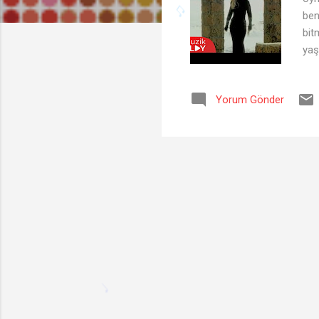
ben
bit
yaş
bil
kiş
Yorum Gönder
ve 
ve 
♬
uma
♫