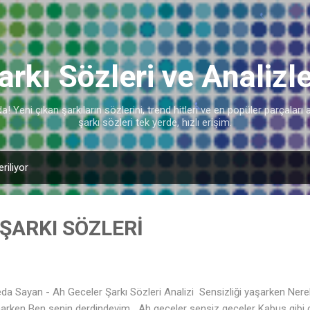
♫
Ana içeriğe atla
arkı Sözleri ve Analizle
! Yeni çıkan şarkıların sözlerini, trend hitleri ve en popüler parçalar
şarkı sözleri tek yerde, hızlı erişim.
riliyor
♩
ŞARKI SÖZLERİ
a Sayan - Ah Geceler Şarkı Sözleri Analizi Sensizliği yaşarken Nere
♪
arken Ben senin derdindeyim Ah geceler sensiz geceler Kabus gibi çö