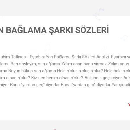
♩
♪
N BAĞLAMA ŞARKI SÖZLERİ
🎵
🎶
♩
♫
♩
ahim Tatlıses - Eşarbını Yan Bağlama Şarkı Sözleri Analizi Eşarbını 
♫
🎶
lama Ben söyleyim, sen ağlama Zalım anan bana virmez Zalım anan
🎶
♫
🎶
♩
ama Boyun büküp sen ağlama Hele n'olur, n'olur, n'olur? Hele hele n'olur
♩
im olsan n'olur? Kız sen benim olsan n'olur? Arık ince, geçilmiyor Arık
lmiyor Bana "yardan geç" diyorlar Bana "yardan geç" diyorlar Yar şirindir,
ilmiyo' Hele n'olur, n'olur, n'olur? Hele hele n'olur, n'olur, n'olur? Yâr 
 benim olsan n'olur? Ağaçlarda dal olaydım Ağaçlarda dal olaydım P
e yâr mı yoktu? Bana göre yâr mı yoktu? İstedim ki sen olaydın İstedim
lur, n'olur? Hele hele n'olur, n'olur, n'olur? Yâr sen benim olsan n'olur? Kı