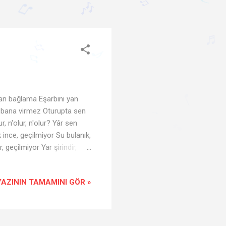
♪
♫
♫
♩
🎶
♬
♩
♪
♫
♫
♫
yan bağlama Eşarbını yan
 bana virmez Oturupta sen
♩
, n'olur, n'olur? Yâr sen
♩
🎵
 ince, geçilmiyor Su bulanık,
 geçilmiyor Yar şirindir,
sen benim olsan n'olur? Kız
etek petek bal olaydım Bana
YAZININ TAMAMINI GÖR »
 ki sen olaydın Hele n'olur,
...