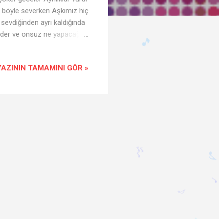
i böyle severken Aşkımız hiç
n sevdiğinden ayrı kaldığında
sseder ve onsuz ne yapacağını
 düşünür. Gelişme bölümünde,
, sevdiğinin hayalini görür
YAZININ TAMAMINI GÖR »
yla yüzleşmek zorunda kalır
ir gün geri döneceğini
🎵
🎶