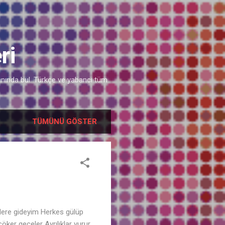
ri
ı anında bul. Türkçe ve yabancı tüm
TÜMÜNÜ GÖSTER
lere gideyim Herkes gülüp
ker geceler Ayrılıklar vurur