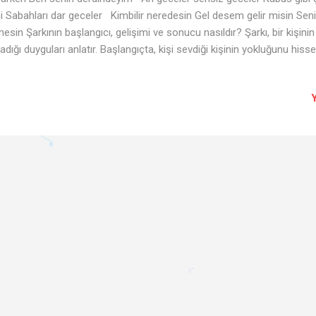
i Sabahları dar geceler Kimbilir neredesin Gel desem gelir misin Sen
mesin Şarkının başlangıcı, gelişimi ve sonucu nasıldır? Şarkı, bir kişini
adığı duyguları anlatır. Başlangıçta, kişi sevdiği kişinin yokluğunu hi
emez. Gelecekle ilgili endişeleri vardır ve her şeyin boşuna olduğunu
i sevdiğinin yokluğunun acısını daha da yoğun olarak hisseder. Geceleri
onu özlemenin verdiği acıyla uyanır. Sabahları ise, sevdiğinin yokluğu
kendini yalnız ve mutsuz hisseder. Sonuç bölümünde, kişi sevdiğinin b
rak onu bekler. Sevdiğine olan aşkını dile getirir ve onu hiç unutm...