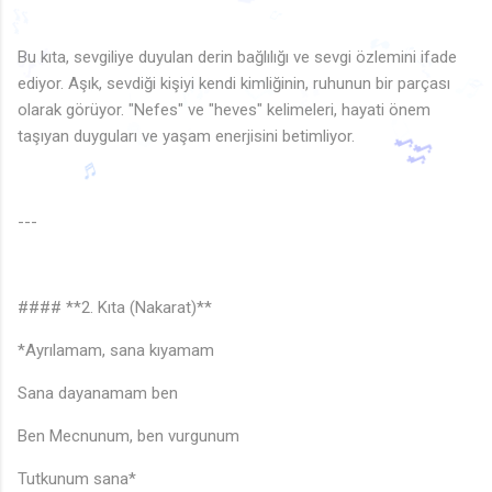
🎵
♪
🎶
♩
🎶
Bu kıta, sevgiliye duyulan derin bağlılığı ve sevgi özlemini ifade
♫
🎵
ediyor. Aşık, sevdiği kişiyi kendi kimliğinin, ruhunun bir parçası
♪
🎶
🎶
♩
♫
🎶
🎶
♩
olarak görüyor. "Nefes" ve "heves" kelimeleri, hayati önem
♬
♪
♩
♫
♩
taşıyan duyguları ve yaşam enerjisini betimliyor.
🎵
♬
♬
♩
🎵
♫
♪
♩
---
#### **2. Kıta (Nakarat)**
*Ayrılamam, sana kıyamam
Sana dayanamam ben
Ben Mecnunum, ben vurgunum
Tutkunum sana*