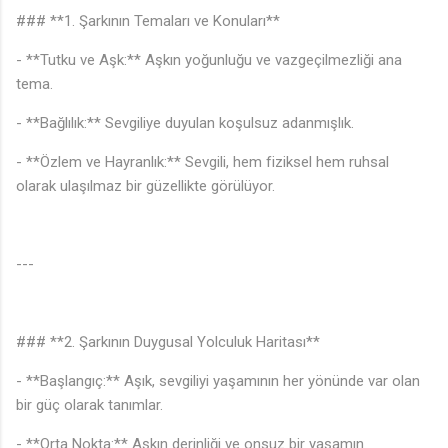
### **1. Şarkının Temaları ve Konuları**
- **Tutku ve Aşk:** Aşkın yoğunluğu ve vazgeçilmezliği ana
tema.
- **Bağlılık:** Sevgiliye duyulan koşulsuz adanmışlık.
- **Özlem ve Hayranlık:** Sevgili, hem fiziksel hem ruhsal
olarak ulaşılmaz bir güzellikte görülüyor.
---
### **2. Şarkının Duygusal Yolculuk Haritası**
- **Başlangıç:** Aşık, sevgiliyi yaşamının her yönünde var olan
bir güç olarak tanımlar.
- **Orta Nokta:** Aşkın derinliği ve onsuz bir yaşamın