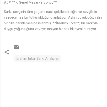
### **7. Genel Mesaj ve Sonuç**
Şarkı, sevginin tüm yaşamı nasıl şekillendirdiğini ve sevgilinin
vazgeçilmez bir tutku olduğunu anlatıyor. Aşkın büyüklüğü, yalın
bir dille derinlemesine işlenmiş. **İbrahim Erkal**, bu şarkıyla
duygu yoğunluğunu zirveye taşıyan bir aşk hikayesi sunuyor.
İbrahim Erkal Şarkı Analizleri
Y
o
r
u
m
l