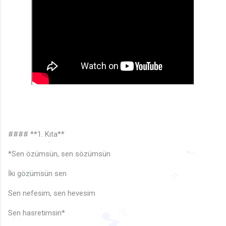
♬
#### **1. Kıta**
*Sen özümsün, sen sözümsün
İki gözümsün sen
♩
Sen nefesim, sen hevesim
♬
♩
♬
Sen hasretimsin*