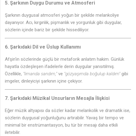
5.
Şarkının Duygu Durumu ve Atmosferi
Şarkının duygusal atmosferi yoğun bir şekilde melankoliye
dayanıyor. Acı, kırgınlık, pişmanlık ve yorgunluk gibi duygular,
sözlerin içinde bariz bir şekilde hissediliyor.
6.
Şarkıdaki Dil ve Üslup Kullanımı
Afşin'in sözlerinde güçlü bir metaforik anlatım hakim. Günlük
hayatla özdeşleşen ifadelerle derin duygular yansıtılmış.
Özellikle,
"limanda sandım,"
ve
"gözyaşımda boğulup kaldım"
gibi
imgeler, dinleyiciyi şarkının içine çekiyor.
7.
Şarkıdaki Müzikal Unsurların Mesajla İlişkisi
Eğer müzik altyapısı da sözler kadar melankolik ve dramatik ise,
sözlerin duygusal yoğunluğunu artırabilir. Yavaş bir tempo ve
minimal bir enstrümantasyon, bu tür bir mesajı daha etkili
iletebilir.