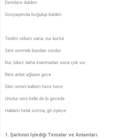
Derinlere daldım
Gözyaşımda boğulup kaldım
♪
♫
♫
Teslim oldum sana, vur kurtul
♪
Seni sevmek bundan zordur
Dur, bikez daha inanmadan sana çek vur
Beni anlat ağlasın gece
Siler ismini kalbim hece hece
Unutur seni belki de bi gecede
Hakkım helal sorma, git öylece
1.
Şarkının İşlediği Temalar ve Anlamları