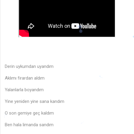
🎵
Derin uykumdan uyandım
♬
Aklımı firardan aldım
Yalanlarla boyandım
♩
Yine yeniden yine sana kandım
O son gemiye geç kaldım
Ben hala limanda sandım
🎶
♩