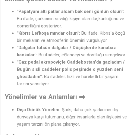
"Papatyam altı patlar alcam bak seni gönlün olsun":
Bu ifade, şarkıcının sevdiği kişiye olan düşkünlüğünü ve
cömertliğini gösteriyor.
"Kıbrıs Lefkoşa mındar olsun":
Bu ifade, Kıbrıs'a özgü
bir mekanın ve atmosferin önemini vurguluyor.
"Dalgalar tütsün dalgalar / Düşüşlerde kanatsız
kankalar":
Bu ifadeler, eğlenceyi ve dostluğu simgeliyor.
♪
"Gaz pedal akropoviçle Caddebostan'da gazladım /
Bugün sisli caddeler polis peşimde o yüzden seni
ghostladım":
Bu ifadeler, hızlı ve hareketli bir yaşam
tarzını yansıtıyor.
Yönelimler ve Anlamları ➡️
Dışa Dönük Yönelim:
Şarkı, daha çok şarkıcının dış
dünyaya karşı tutumunu, diğer insanlarla olan ilişkisini ve
🎶
yaşam tarzını ön plana çıkarıyor.