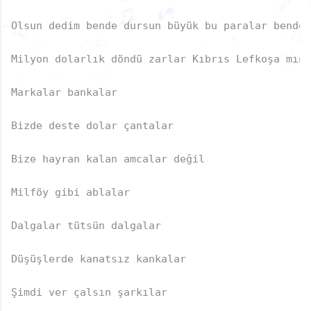
♪
🎶
♬
♪
Olsun dedim bende dursun büyük bu paralar bende 
♫
🎵
♪
🎵
♪
♬
♩
♬
🎶
♪
♪
♬
♩
♩
Milyon dolarlık döndü zarlar Kıbrıs Lefkoşa mınd
🎶
♫
♪
🎶
🎵
🎵
♬
♬
♫
♪
♪
Markalar bankalar

Bizde deste dolar çantalar

Bize hayran kalan amcalar değil

Milföy gibi ablalar

Dalgalar tütsün dalgalar

Düşüşlerde kanatsız kankalar

Şimdi ver çalsın şarkılar
