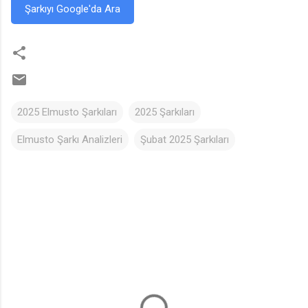
Şarkıyı Google'da Ara
2025 Elmusto Şarkıları
2025 Şarkıları
Elmusto Şarkı Analizleri
Şubat 2025 Şarkıları
Y
o
r
u
m
l
a