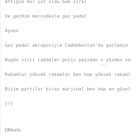
Attığım her şut oldu bak viral

Ve gezdim mercedesle gaz pedal

Aynen

Gaz pedal akropoviçle Caddebostan'da gazladım

Bugün sisli caddeler polis peşimde o yüzden seni
Rakamlar yüksek rakamlar ben hep yüksek rakamla 
Bizim partiler biraz marjinal ben hep en güzelle
[?]

♪
ElMusto