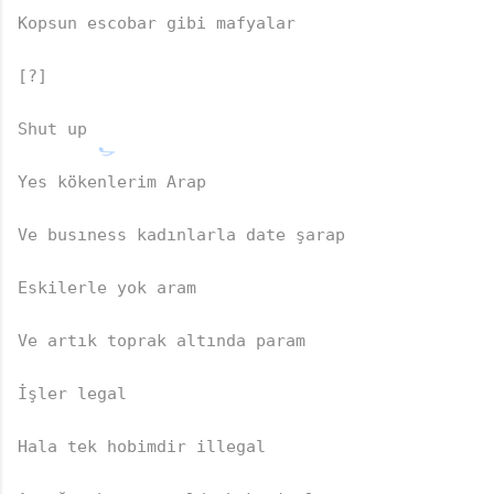
Kopsun escobar gibi mafyalar

[?]

Shut up

Yes kökenlerim Arap

Ve busıness kadınlarla date şarap

Eskilerle yok aram

Ve artık toprak altında param

İşler legal

Hala tek hobimdir illegal
