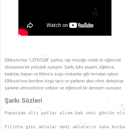
🎶
ElMusto'nun "LEFKOŞA" şarkısı, rap müziğin renkli ve eğlenceli
dünyasına bir yolculuk sunuyor. Şarkı, lüks yaşam, eğlence,
kadınlar, başarı ve Kıbrıs'a özgü mekanlar gibi temaları işliyor.
🎶
ElMusto'nun kendine özgü tarzı ve şarkının akıcı ritmi, dinleyiciyi
şarkının atmosferine çekiyor ve eğlenceli bir deneyim sunuyor.
Şarkı Sözleri
Papatyam altı patlar alcam bak seni gönlün olsun

🎵

♪
Filinta gibi ablalar dedi ablaların sana kurban 
🎵