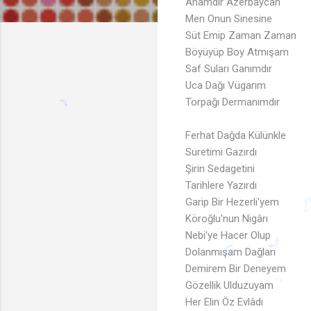
Anamdır Azerbaycan
Men Onun Sinesine
Süt Emip Zaman Zaman
Böyüyüp Boy Atmışam
Saf Suları Ganımdır
Uca Dağı Vügarım
Torpağı Dermanımdır
Ferhat Dağda Külünkle
Suretimi Gazırdı
Şirin Sedagetini
Tarihlere Yazırdı
Garip Bir Hezerli'yem
Köroğlu'nun Nigârı
Nebi'ye Hacer Olup
Dolanmışam Dağları
Demirem Bir Deneyem
♪
Gözellik Ulduzuyam
Her Elin Öz Evlâdı