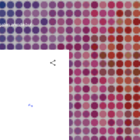
aları anında bul.
♬