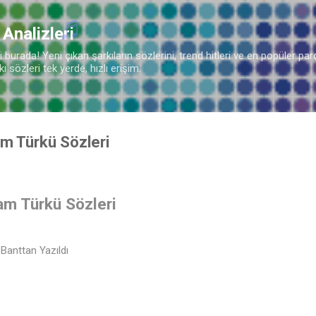
Ana içeriğe atla
 Analizleri
burada! Yeni çıkan şarkıların sözlerini, trend hitleri ve en popüler parç
 sözleri tek yerde, hızlı erişim.
am Türkü Sözleri
am Türkü Sözleri
anttan Yazıldı