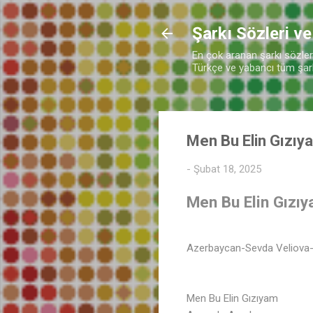
Şarkı Sözleri ve
En çok aranan şarkı sözleri 
Türkçe ve yabancı tüm şarkı
Men Bu Elin Gızıy
-
Şubat 18, 2025
Men Bu Elin Gızıy
Azerbaycan-Sevda Veliova-B
Men Bu Elin Gızıyam