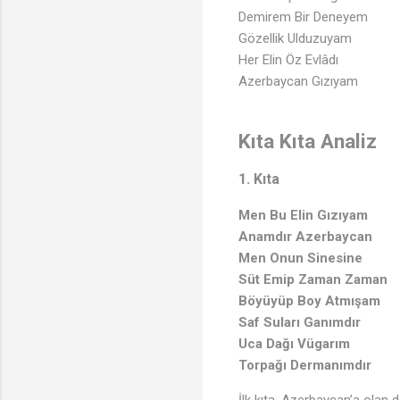
Demirem Bir Deneyem
Gözellik Ulduzuyam
Her Elin Öz Evlâdı
Azerbaycan Gızıyam
Kıta Kıta Analiz
1. Kıta
Men Bu Elin Gızıyam
Anamdır Azerbaycan
Men Onun Sinesine
Süt Emip Zaman Zaman
Böyüyüp Boy Atmışam
Saf Suları Ganımdır
Uca Dağı Vügarım
Torpağı Dermanımdır
İlk kıta, Azerbaycan’a olan d