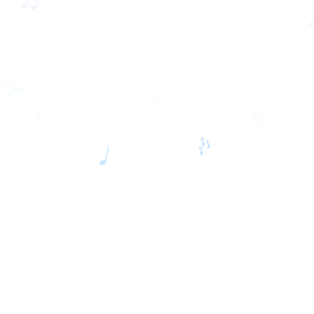
♬
♫
♩
♬
🎶
♪
🎶
🎶
♩
♬
🎶
♫