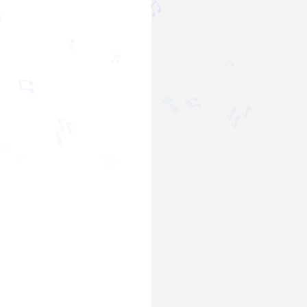
🎵
♫
♩
♪
♬
♪
♫
♬
🎶
🎵
🎶
♩
🎶
♪
♩