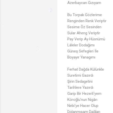
Azerbaycan Gızıyam
♪
♫
Bu Torpak Gözlerime
Renginden Renk Veriptir
♪
Sesime Öz Sesinden
Sular Aheng Veriptir
♪
Pay Verip Ay Hüsnümü
♩
Lâleler Dodağımı
♪
♪
Güneş Sefegleri İle
Boyayır Yanagımı
🎶
♫
♩
Ferhat Dağda Külünkle
Suretimi Gazırdı
Şirin Sedagetini
Tarihlere Yazırdı
Garip Bir Hezerli'yem
Köroğlu'nun Nigârı
Nebi'ye Hacer Olup
Dolanmışam Dağları