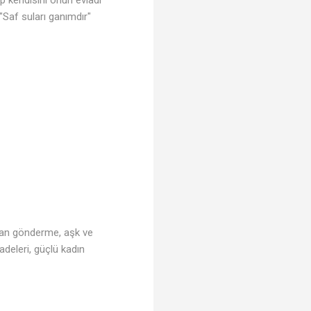
 "Saf suları ganımdır"
pılan gönderme, aşk ve
adeleri, güçlü kadın