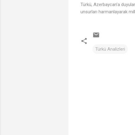
Türkü, Azerbaycan’a duyulan 
unsurları harmanlayarak milli
Türkü Analizleri
Y
o
r
u
m
l
a
r