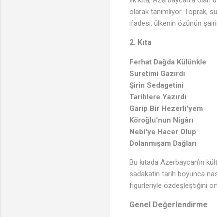
olarak tanımlıyor. Toprak, su
ifadesi, ülkenin özünün şairi
2. Kıta
Ferhat Dağda Külünkle
Suretimi Gazırdı
Şirin Sedagetini
Tarihlere Yazırdı
Garip Bir Hezerli'yem
Köroğlu'nun Nigârı
Nebi'ye Hacer Olup
Dolanmışam Dağları
Bu kıtada Azerbaycan’ın kült
sadakatin tarih boyunca nası
figürleriyle özdeşleştiğini o
Genel Değerlendirme