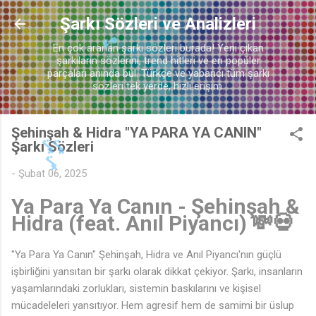
Ana içeriğe atla
Şarkı Sözleri ve Analizleri
En çok aranan şarkı sözleri burada! Yeni çıkan
şarkıların sözlerini, trend hitleri ve en popüler
parçaları anında bul. Türkçe ve yabancı tüm şarkı
sözleri tek yerde, hızlı erişim.
Şehinşah & Hidra "YA PARA YA CANIN"
Şarkı Sözleri
-
Şubat 06, 2025
Ya Para Ya Canın - Şehinşah &
🎵
Hidra (feat. Anıl Piyancı) 💸💀
"Ya Para Ya Canın" Şehinşah, Hidra ve Anıl Piyancı'nın güçlü
işbirliğini yansıtan bir şarkı olarak dikkat çekiyor. Şarkı, insanların
yaşamlarındaki zorlukları, sistemin baskılarını ve kişisel
mücadeleleri yansıtıyor. Hem agresif hem de samimi bir üslup