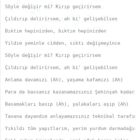
♩
🎶
Söyle değişir mi? Kırıp geçirirsem

♪
♬
♩
Çıldırıp delirirsem, ah bi' gelişebilsen
🎵
♬
♩
♪
🎵
🎶
🎶
🎶
🎶
Bıktım hepinizden, bıktım hepinizden
🎵
♩
🎵
♬
🎶
🎶
🎵
♬
🎵
♬
♬
♪
Yıldım yeminle cidden, sıktı değişmeyince
♫
Söyle değişir mi? Kırıp geçirirsem
Çıldırıp delirirsem, ah bi' gelişebilsen
Anlama davamızı (Ah), yaşama kafamızı (Ah)
Para da bassanız kazanamazsınız Şehinşah kadarın
Basamakları basıp (Ah), yalakaları aşıp (Ah)
Tavana dayandım anlayamazsınız teknikal tarafımı
♫
Yıkıldı tüm yapıtlarım, yerim yurdum darmadağın