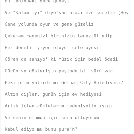
Bu tenindeki gece güneşi
Ve "Kafam iyi" diyo'san aracı eve sürelim (Hey)
Gene yolunda oyun ve gene güzeliz
Çekemem çenenizi birinizin tenezzül edip
Her denetim yiyen oluyo' çete üyesi
Gören de sanıyo' ki müzik için bedel ödedi
Gücün ve gösterişin peşinde bi' sürü var
♫
Peki prim yatırdı mı Gotham City Belediyesi?
Altın dişler, günün için ev hediyesi
Artık içten cümlelerim medeniyetin ışığı
Ve senin ölümün için sura üflüyorum
Kabul ediyo mu bunu şura'n?