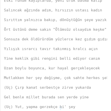
Eski ruhum kayıplarda, yeni ufuk basma kalıp
Salıncak ağzında adım, hırsızın ustası kadın
Sırıttım yalnızca bakıp, dönüştüğün şeye yazık
Ört üstünü deme sakın "Ölümsüz olsaydım keşke"
Sonsuza dek öldürürdüm yüzlerce kez gıdım gıdım
Yılışık ısrarcı tavır takınmış kralcı açın
Yine keklik gibi rengini belli ediyor canım
Uzan boylu boyunca, kur hayal gerçekleşecek
Mutlakken her şey değişme, çok sahte herkes şehi
(Uç) Çırp kanat serbestçe zirve yukarda
Gel benle millet burada sen yerde yine
(Uç) Yut, yapma gerzekçe bi' şey