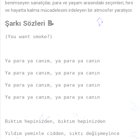
benimseyen sanatçılar, para ve yaşam arasındaki seçimleri, hırs
🎵
ve hayatta kalma mücadelesini irdeleyen bir atmosfer yaratıyor.
Şarkı Sözleri 📝
(You want smoke?)
Ya para ya canım, ya para ya canın
Ya para ya canım, ya para ya canın
Ya para ya canım, ya para ya canın
🎶
Ya para ya canım, ya para ya canın
Bıktım hepinizden, bıktım hepinizden
🎶
♪
♫
♬

♪
Yıldım yeminle cidden, sıktı değişmeyince
🎶