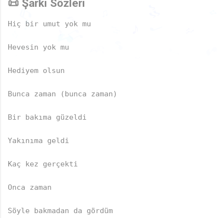
📜 Şarkı Sözleri
♩
♪
♩
♬
♬
♬
🎶
Hiç bir umut yok mu  

♫
♪
♫
♩
♪
♫
🎶
♪
♩
🎵
🎶
Hevesin yok mu  

♫
🎵

♬
♩
♪
♪
♩
♪
Hediyem olsun  

Bunca zaman (bunca zaman)  

Bir bakıma güzeldi  

Yakınıma geldi  

Kaç kez gerçekti  

Onca zaman  

♩
Söyle bakmadan da gördüm  
