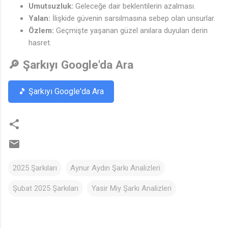
Umutsuzluk:
Geleceğe dair beklentilerin azalması.
Yalan:
İlişkide güvenin sarsılmasına sebep olan unsurlar.
Özlem:
Geçmişte yaşanan güzel anılara duyulan derin
hasret.
🔎 Şarkıyı Google'da Ara
🎵 Şarkıyı Google'da Ara
2025 Şarkıları
Aynur Aydın Şarkı Analizleri
Şubat 2025 Şarkıları
Yasir Miy Şarkı Analizleri
Y
o