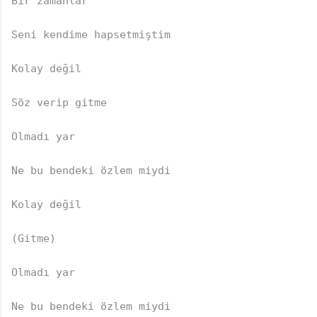
Bir zamanlar  

Seni kendime hapsetmiştim  

Kolay değil  

🎶
Söz verip gitme  

Olmadı yar  

Ne bu bendeki özlem miydi  

Kolay değil  

(Gitme)  

Olmadı yar  

Ne bu bendeki özlem miydi  
