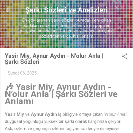
Ana içeriğe atla
Şarkı Sözleri ve Analizleri
En çok aranan şarkı sözleri burada! Yeni çıkan
şarkıların sözlerini, trend hitleri ve en popüler
parçaları anında bul. Türkçe ve yabancı tüm şarkı
sözleri tek yerde, hızlı erişim.
Yasir Miy, Aynur Aydın - N’olur Anla |
Şarkı Sözleri
-
Şubat 06, 2025
🎶 Yasir Miy, Aynur Aydın -
N’olur Anla | Şarkı Sözleri ve
🎶
Anlamı
Yasir Miy
ve
Aynur Aydın
iş birliğiyle ortaya çıkan
"N’olur Anla"
,
duygusal yoğunluğu yüksek bir şarkı olarak karşımıza çıkıyor.
Aşk, özlem ve geçmişin izlerini taşıyan sözleriyle dinleyiciye