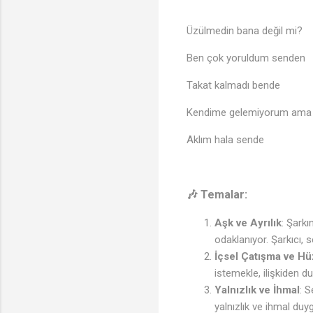
Üzülmedin bana değil mi?
Ben çok yoruldum senden
Takat kalmadı bende
Kendime gelemiyorum ama
Aklım hala sende
🎶 Temalar:
Aşk ve Ayrılık
: Şarkı
odaklanıyor. Şarkıcı, s
İçsel Çatışma ve H
istemekle, ilişkiden 
Yalnızlık ve İhmal
: S
yalnızlık ve ihmal duyg