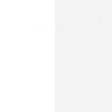
♫
♫
🎶
♫
♬
♪
♫
🎶