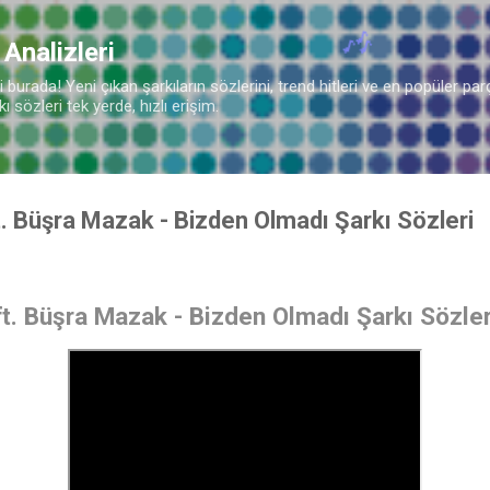
Ana içeriğe atla
 Analizleri
burada! Yeni çıkan şarkıların sözlerini, trend hitleri ve en popüler parç
 sözleri tek yerde, hızlı erişim.
 Büşra Mazak - Bizden Olmadı Şarkı Sözleri
. Büşra Mazak - Bizden Olmadı Şarkı Sözler