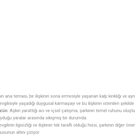
nın ana teması, bir ilişkinin sona ermesiyle yaşanan kalp kırıklığı ve ayrı
evgilisiyle yaşadığı duygusal karmaşayı ve bu ilişkinin istenilen şekilde 
üzün
: Aşkın yarattığı acı ve içsel çatışma, şarkının temel ruhunu oluştu
duyduğu yaralar arasında sıkışmış bir durumda.
evgilinin ilgisizliği ve ilişkinin tek taraflı olduğu hissi, şarkının diğer ö
usunun altını çiziyor.