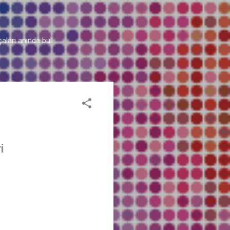
aları anında bul.
i