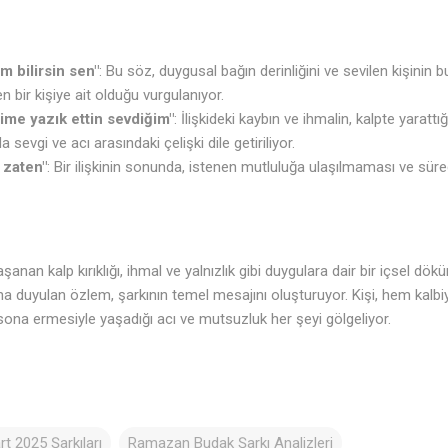
m bilirsin sen"
: Bu söz, duygusal bağın derinliğini ve sevilen kişinin
 bir kişiye ait olduğu vurgulanıyor.
ime yazık ettin sevdiğim"
: İlişkideki kaybın ve ihmalin, kalpte yarat
a sevgi ve acı arasındaki çelişki dile getiriliyor.
 zaten"
: Bir ilişkinin sonunda, istenen mutluluğa ulaşılmaması ve süreg
aşanan kalp kırıklığı, ihmal ve yalnızlık gibi duygulara dair bir içsel dök
ona duyulan özlem, şarkının temel mesajını oluşturuyor. Kişi, hem kalbiyl
n sona ermesiyle yaşadığı acı ve mutsuzluk her şeyi gölgeliyor.
rt 2025 Şarkıları
Ramazan Budak Şarkı Analizleri