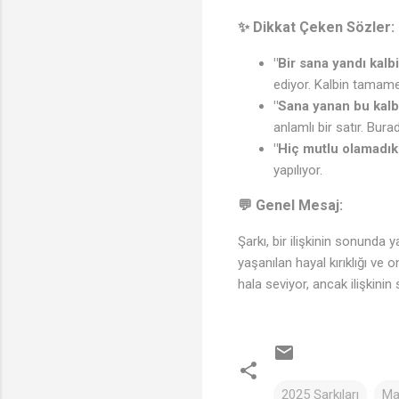
✨ Dikkat Çeken Sözler:
"Bir sana yandı kalbi
ediyor. Kalbin tamamen
"Sana yanan bu kalb
anlamlı bir satır. Burad
"Hiç mutlu olamadık
yapılıyor.
💬 Genel Mesaj:
Şarkı, bir ilişkinin sonunda y
yaşanılan hayal kırıklığı ve 
hala seviyor, ancak ilişkini
2025 Şarkıları
Ma