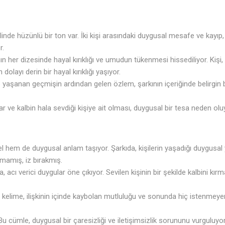
linde hüzünlü bir ton var. İki kişi arasındaki duygusal mesafe ve kayıp
r.
nın her dizesinde hayal kırıklığı ve umudun tükenmesi hissediliyor. Kişi, 
ayı derin bir hayal kırıklığı yaşıyor.
le yaşanan geçmişin ardından gelen özlem, şarkının içeriğinde belirgin b
nlar ve kalbin hala sevdiği kişiye ait olması, duygusal bir tesa neden olu
el hem de duygusal anlam taşıyor. Şarkıda, kişilerin yaşadığı duygusal
mamış, iz bırakmış.
a, acı verici duygular öne çıkıyor. Sevilen kişinin bir şekilde kalbini kırm
u kelime, ilişkinin içinde kaybolan mutluluğu ve sonunda hiç istenmeye
 Bu cümle, duygusal bir çaresizliği ve iletişimsizlik sorununu vurguluyor