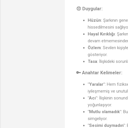
😔 Duygular:
Hüzün
: Şarkının gene
hissedilmesini sağlıyo
Hayal Kırıklığı
: Şarkı
devam etmemesinden dol
Özlem
: Sevilen kişiy
gösteriyor.
Tasa
: İlişkideki soru
🔑 Anahtar Kelimeler:
♩
"Yaralar"
: Hem fiziks
iyileşmemiş ve unutul
"Acı"
: İlişkinin sonund
yoğunlaşıyor.
"Mutlu olamadık"
: B
simgeliyor.
"Sesimi duymadın"
: