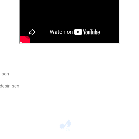
n sen
🎶
edesin sen