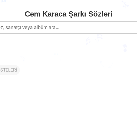
Cem Karaca Şarkı Sözleri
🎵
🎶
♬
♬
♫
🎵
♪
♪
STELERİ
♩
♩
♩