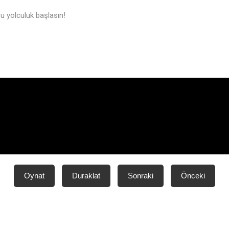
u yolculuk başlasın!
Oynat
Duraklat
Sonraki
Önceki