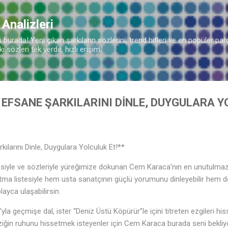
Ana içeriğe atla
 Analizleri
burada! Yeni çıkan şarkıların sözlerini, trend hitleri ve en popüler parç
 sözleri tek yerde, hızlı erişim.
EFSANE ŞARKILARINI DİNLE, DUYGULARA Y
larını Dinle, Duygulara Yolculuk Et!**
iyle ve sözleriyle yüreğimize dokunan Cem Karaca’nın en unutulmaz şa
atma listesiyle hem usta sanatçının güçlü yorumunu dinleyebilir hem d
layca ulaşabilirsin.
yla geçmişe dal, ister “Deniz Üstü Köpürür”le içini titreten ezgileri hi
üziğin ruhunu hissetmek isteyenler için Cem Karaca burada seni bekliy