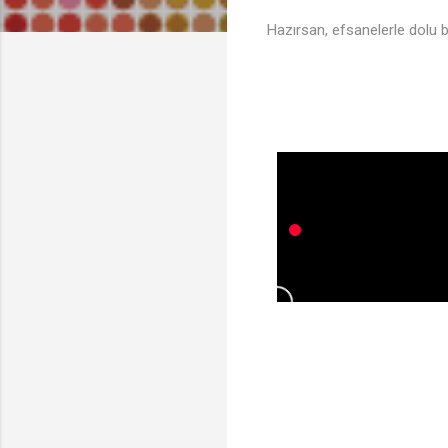
Hazırsan, efsanelerle dolu b