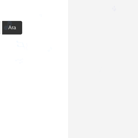
♩
♫
Ara
♬
♫
🎵
🎶
♫
🎵
🎶
♩
♫