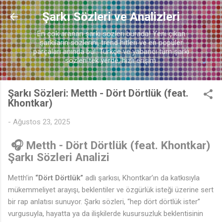
Ana içeriğe atla
Şarkı Sözleri ve Analizleri
En çok aranan şarkı sözleri burada! Yeni çıkan
şarkıların sözlerini, trend hitleri ve en popüler
parçaları anında bul. Türkçe ve yabancı tüm şarkı
sözleri tek yerde, hızlı erişim.
🎶
Şarkı Sözleri: Metth - Dört Dörtlük (feat.
Khontkar)
-
Ağustos 23, 2025
🎧 Metth - Dört Dörtlük (feat. Khontkar)
Şarkı Sözleri Analizi
Metth’in
“Dört Dörtlük”
adlı şarkısı, Khontkar’ın da katkısıyla
mükemmeliyet arayışı, beklentiler ve özgürlük isteği üzerine sert
bir rap anlatısı sunuyor. Şarkı sözleri, “hep dört dörtlük ister”
vurgusuyla, hayatta ya da ilişkilerde kusursuzluk beklentisinin