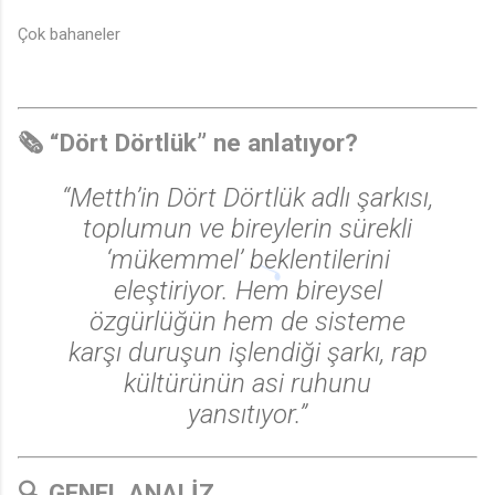
Çok bahaneler
🗞️ “Dört Dörtlük” ne anlatıyor?
“Metth’in
Dört Dörtlük
adlı şarkısı,
toplumun ve bireylerin sürekli
‘mükemmel’ beklentilerini
♩
eleştiriyor. Hem bireysel
özgürlüğün hem de sisteme
karşı duruşun işlendiği şarkı, rap
kültürünün asi ruhunu
yansıtıyor.”
🔍 GENEL ANALİZ