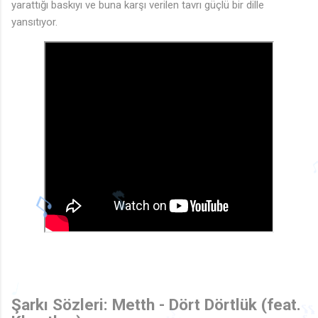
yarattığı baskıyı ve buna karşı verilen tavrı güçlü bir dille
yansıtıyor.
🎵
♩
Şarkı Sözleri: Metth - Dört Dörtlük (feat.