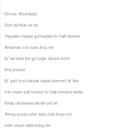
[Verse: Khontkar]
Dört dörtlük ne ha
Yaşadım hayatı görmeden bi' halt derken
Anlaman zor bunu boş ver
Bi’ tat beni kız gir'ceğin dünya mmh
Boş boştur
Bi' şart koy'caksak olaya istemez bi' like
Var mısın yok musun bi' bak sonuna kadar
Kitap okumayacaksan yırt at
Atmış postu ister dolu cebi boyu evi
İster olsun tabii kolay biri