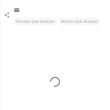
Khontkar Şarkı Analizleri
Metth’in Şarkı Analizleri
Y
o
r
u
m
l
a
r