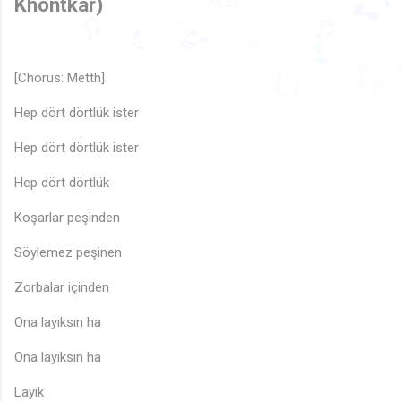
♩
Khontkar)

🎶
♫
🎵
♬
♫
♬
♪
♬
♫
🎵
♫
[Chorus: Metth]
🎵
🎵
♫
♬
🎶
♫
♪
♩
♬
♫
🎵
♪
♩
Hep dört dörtlük ister

♬
♬
♪
Hep dört dörtlük ister
Hep dört dörtlük
Koşarlar peşinden
Söylemez peşinen
Zorbalar içinden
Ona layıksın ha
Ona layıksın ha
Layık