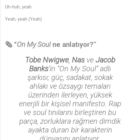
Uh-huh, yeah
Yeah, yeah (Yeah)
🗞️ “
On My Soul
ne anlatıyor?”
Tobe Nwigwe
,
Nas
ve
Jacob
Banks
’in
“On My Soul”
adlı
şarkısı; güç, sadakat, sokak
ahlakı ve özsaygı temaları
üzerinden ilerleyen, yüksek
enerjili bir kişisel manifesto. Rap
ve soul tınılarını birleştiren bu
parça, zorluklara rağmen dimdik
ayakta duran bir karakterin
♪
dünyasını anlatıyor.