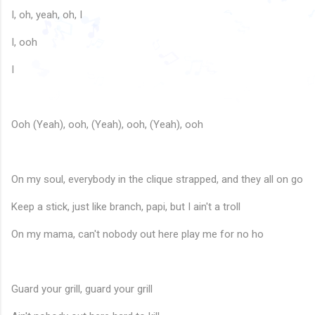
🎶
I, oh, yeah, oh, I
🎵
🎶
♪
♪
I, ooh
🎵
♫
♪
🎵
🎶
🎵
♬
🎶
♫
♩
♫
I
♫
🎵
🎶
♫
♩
♫
♪
♪
♩
♪
♬
♫
Ooh (Yeah), ooh, (Yeah), ooh, (Yeah), ooh
On my soul, everybody in the clique strapped, and they all on go
Keep a stick, just like branch, papi, but I ain't a troll
On my mama, can't nobody out here play me for no ho
♫
Guard your grill, guard your grill