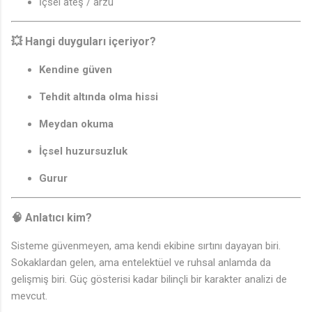
İçsel ateş / arzu
🎵
💥
Hangi duyguları içeriyor?
Kendine güven
Tehdit altında olma hissi
Meydan okuma
İçsel huzursuzluk
Gurur
🧠
Anlatıcı kim?
Sisteme güvenmeyen, ama kendi ekibine sırtını dayayan biri.
Sokaklardan gelen, ama entelektüel ve ruhsal anlamda da
gelişmiş biri. Güç gösterisi kadar bilinçli bir karakter analizi de
mevcut.