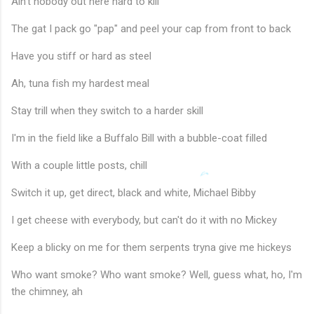
Ain't nobody out here hard to kill
The gat I pack go "pap" and peel your cap from front to back
Have you stiff or hard as steel
Ah, tuna fish my hardest meal
Stay trill when they switch to a harder skill
I'm in the field like a Buffalo Bill with a bubble-coat filled
With a couple little posts, chill
Switch it up, get direct, black and white, Michael Bibby
I get cheese with everybody, but can't do it with no Mickey
Keep a blicky on me for them serpents tryna give me hickeys
Who want smoke? Who want smoke? Well, guess what, ho, I'm
the chimney, ah