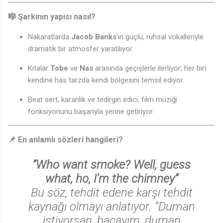
🎼
Şarkının yapısı nasıl?
Nakaratlarda
Jacob Banks
’in güçlü, ruhsal vokalleriyle
dramatik bir atmosfer yaratılıyor.
Kıtalar
Tobe
ve
Nas
arasında geçişlerle ilerliyor; her biri
kendine has tarzda kendi bölgesini temsil ediyor.
Beat sert, karanlık ve tedirgin edici; film müziği
fonksiyonunu başarıyla yerine getiriyor.
📌
En anlamlı sözleri hangileri?
“Who want smoke? Well, guess
what, ho, I'm the chimney”
Bu söz, tehdit edene karşı tehdit
kaynağı olmayı anlatıyor. “Duman
istiyorsan, bacayım, duman