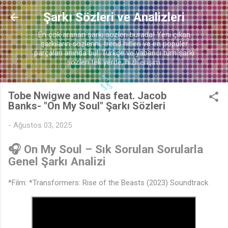
Ana içeriğe atla
Şarkı Sözleri ve Analizleri
En çok aranan şarkı sözleri burada! Yeni çıkan
şarkıların sözlerini, trend hitleri ve en popüler
🎶
parçaları anında bul. Türkçe ve yabancı tüm şarkı
sözleri tek yerde, hızlı erişim.
Tobe Nwigwe and Nas feat. Jacob
Banks- "On My Soul" Şarkı Sözleri
♪
-
Ağustos 03, 2025
🎧
On My Soul
– Sık Sorulan Sorularla
Genel Şarkı Analizi
*Film: *Transformers: Rise of the Beasts (2023) Soundtrack