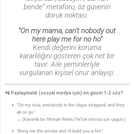
bende” metaforu, öz güvenin
doruk noktası.
“On my mama, can't nobody out
♫
here play me for no ho”
Kendi değerini koruma
kararlılığını gösteren çok net bir
tavır. Aile yeminleriyle
vurgulanan kişisel onur anlayışı.
📲
Paylaşmalık (sosyal medya için) en güzel 1-2 söz?
“On my soul, everybody in the clique strapped, and they
all on go.”
→ (Karanlık bir filtreyle Reels/TikTok introsu için uygun.)
“Bring me the smoke and I'll build you a fire.”