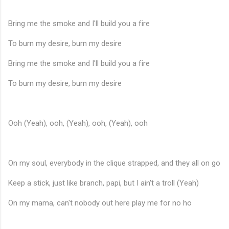
Bring me the smoke and I'll build you a fire
To burn my desire, burn my desire
Bring me the smoke and I'll build you a fire
To burn my desire, burn my desire
Ooh (Yeah), ooh, (Yeah), ooh, (Yeah), ooh
On my soul, everybody in the clique strapped, and they all on go
♬
Keep a stick, just like branch, papi, but I ain't a troll (Yeah)
On my mama, can't nobody out here play me for no ho