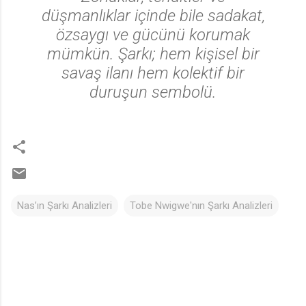
düşmanlıklar içinde bile sadakat,
özsaygı ve gücünü korumak
mümkün. Şarkı; hem kişisel bir
savaş ilanı hem kolektif bir
duruşun sembolü.
Nas’ın Şarkı Analizleri
Tobe Nwigwe'nın Şarkı Analizleri
Y
o
r
u