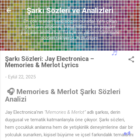
Ana içeriğe atla
Şarkı Sözleri ve Analizleri
♬
En çok aranan şarkı sözleri burada! Yeni çıkan
şarkıların sözlerini, trend hitleri ve en popüler
parçaları anında bul. Türkçe ve yabancı tüm şarkı
sözleri tek yerde, hızlı erişim.
Şarkı Sözleri: Jay Electronica –
Memories & Merlot Lyrics
-
Eylül 22, 2025
🎧 Memories & Merlot Şarkı Sözleri
Analizi
Jay Electronica’nın
“Memories & Merlot”
adlı şarkısı, derin
duygusal ve tematik katmanlarıyla öne çıkıyor. Şarkı sözleri,
hem çocukluk anılarına hem de yetişkinlik deneyimlerine dair bir
yolculuk sunarken, kişisel büyüme ve içsel farkındalık temalarını