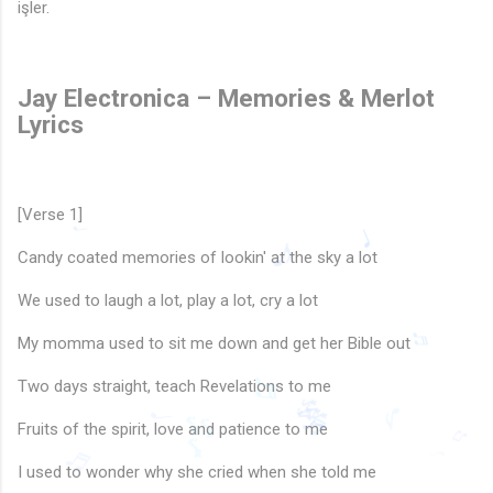
işler.
Jay Electronica – Memories & Merlot
Lyrics
[Verse 1]
Candy coated memories of lookin' at the sky a lot
♬
We used to laugh a lot, play a lot, cry a lot
♩
♩
♪
My momma used to sit me down and get her Bible out
Two days straight, teach Revelations to me
♬
Fruits of the spirit, love and patience to me
♬
♪
🎶
🎶
🎶
♬
I used to wonder why she cried when she told me
♩
🎵
♫