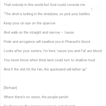
♩
♬
That nobody in this world but God could console me
♩
♬
🎶
🎶
♩
🎵
♫
"The devil is lurking in the shadows, so pick your battles
♪
🎵
♩
♫
♬
♩
♪
♪
🎶
♫
Keep your on eye on the sparrow
🎵
🎶
🎵
🎶
♬
🎵
♫
And walk on the straight and narrow – 'cause
Pride and arrogance will swallow you in Pharaoh's blood
Looks after your sisters, I'm here 'cause you and Fal' are blood
You never know when thick land could turn to shallow mud
And if the shit hit the fan, the quicksand will lather up"
[Refrain]
Where there's no vision, the people perish