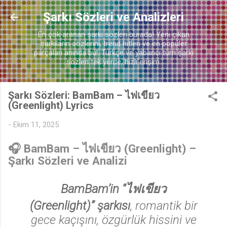
Ana içeriğe atla
Şarkı Sözleri ve Analizleri
En çok aranan şarkı sözleri burada! Yeni çıkan
şarkıların sözlerini, trend hitleri ve en popüler
parçaları anında bul. Türkçe ve yabancı tüm şarkı
sözleri tek yerde, hızlı erişim.
Şarkı Sözleri: BamBam – ไฟเขียว
(Greenlight) Lyrics
♬
-
Ekim 11, 2025
🎧
BamBam – ไฟเขียว (Greenlight)
–
Şarkı Sözleri ve Analizi
BamBam’in “ไฟเขียว
(Greenlight)” şarkısı
, romantik bir
gece kaçışını, özgürlük hissini ve