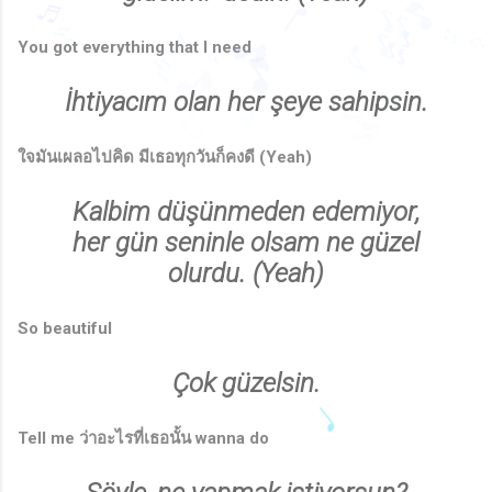
🎶
♩
♫
♬
♪
♬
♫
♩
You got everything that I need
♩
🎵
♬
🎶
♪
♫
🎶
🎵
♪
🎶
🎵
🎶
İhtiyacım olan her şeye sahipsin.
🎶
🎵
🎶
♪
🎵
🎶
♪
♩
♫
🎶
♫
ใจมันเผลอไปคิด มีเธอทุกวันก็คงดี (Yeah)
Kalbim düşünmeden edemiyor,
her gün seninle olsam ne güzel
olurdu. (Yeah)
So beautiful
Çok güzelsin.
Tell me ว่าอะไรที่เธอนั้น wanna do