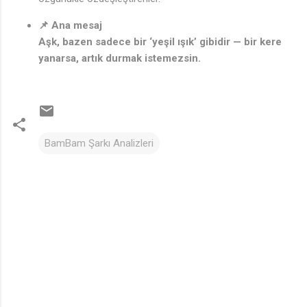
📌 Ana mesaj
Aşk, bazen sadece bir ‘yeşil ışık’ gibidir — bir kere
yanarsa, artık durmak istemezsin.
BamBam Şarkı Analizleri
Y
o
r
u
m
l
a