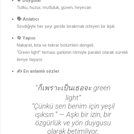
💖 Duygular
Tutku, huzur, mutluluk, güven, heyecan.
🗣️ Anlatıcı
Sevdiğiyle her şeyi geride bırakmak isteyen bir âşık.
🔄 Yapısı
🎶
Nakarat, kıta ve tekrar bölümleri dengeli.
“Green light” teması şarkının ritmiyle paralel olarak sürekli
ileriye taşıyor.
✍️ En anlamlı sözler
“ก็เพราะเป็นเธอจะ green
light”
“Çünkü sen benim için yeşil
ışıksın.” — Aşkı bir izin, bir
özgürlük ve yön duygusu
olarak betimliyor.