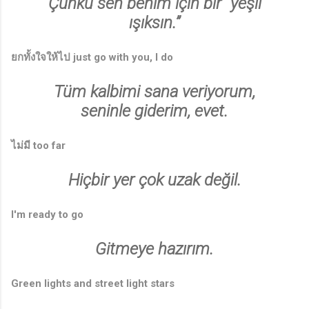
Çünkü sen benim için bir “yeşil
ışıksın.”
ยกทั้งใจให้ไป just go with you, I do
Tüm kalbimi sana veriyorum,
seninle giderim, evet.
ไม่มี too far
Hiçbir yer çok uzak değil.
I'm ready to go
Gitmeye hazırım.
Green lights and street light stars