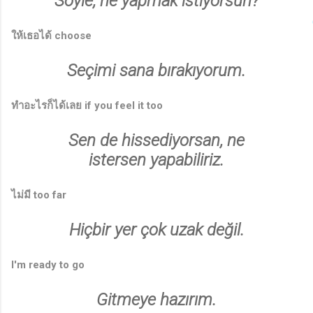
Söyle, ne yapmak istiyorsun?
ให้เธอได้ choose
Seçimi sana bırakıyorum.
ทำอะไรก็ได้เลย if you feel it too
Sen de hissediyorsan, ne
istersen yapabiliriz.
ไม่มี too far
Hiçbir yer çok uzak değil.
I'm ready to go
Gitmeye hazırım.