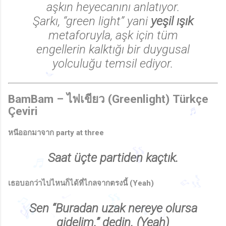
aşkın heyecanını anlatıyor.
Şarkı, “green light” yani
yeşil ışık
metaforuyla, aşk için tüm
engellerin kalktığı bir duygusal
♫
yolculuğu temsil ediyor.
BamBam – ไฟเขียว (Greenlight)
Türkçe
Çeviri
หนีออกมาจาก party at three
♪
Saat üçte partiden kaçtık.
♬
เธอบอกว่าไปไหนก็ได้ที่ไกลจากตรงนี้ (Yeah)
♬
🎶
Sen “Buradan uzak nereye olursa
🎶
♬
gidelim.” dedin. (Yeah)