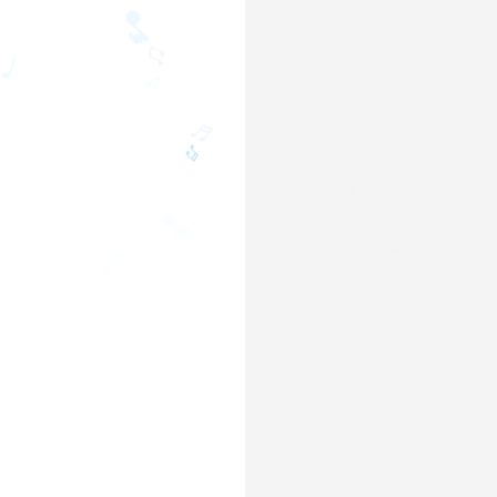
♩
♬
🎵
♩
♫
♫
♬
♩
♩
🎵
🎵
♪