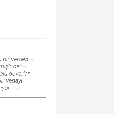
ık bir yerden —
eçmişinden—
olu duvarlar,
bir
vedayı
ıyor.
♬