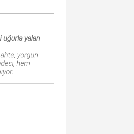
i uğurla yalan
sahte, yorgun
fadesi, hem
ıyor.