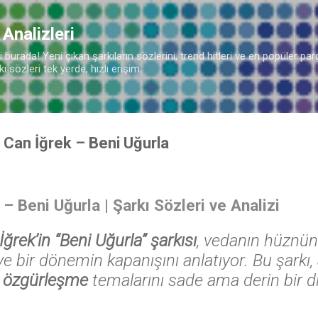
Ana içeriğe atla
 Analizleri
burada! Yeni çıkan şarkıların sözlerini, trend hitleri ve en popüler parç
 sözleri tek yerde, hızlı erişim.
r Can İğrek – Beni Uğurla
 – Beni Uğurla
| Şarkı Sözleri ve Analizi
ğrek’in “Beni Uğurla” şarkısı
, vedanın hüznünü
e bir dönemin kapanışını anlatıyor. Bu şarkı,
l özgürleşme
temalarını sade ama derin bir dill