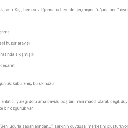
edalaşma. Kişi, hem sevdiği insana hem de geçmişine “uğurla beni” diyer
llenme
sel huzur arayışı
arasında sıkışmışlık
 cesareti
unluk, kabulleniş, buruk huzur.
 anlatıcı, yüreği dolu ama bavulu boş biri. Yani maddi olarak değil, duy
e bir özgürlük var.
Beni uğurla sabahlarından...”) şarkının duygusal merkezini oluşturuyor