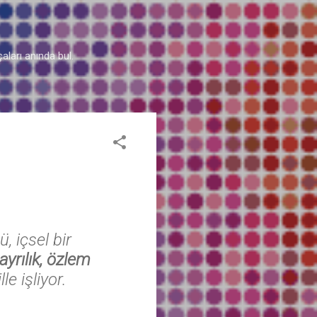
aları anında bul.
, içsel bir
ayrılık, özlem
e işliyor.