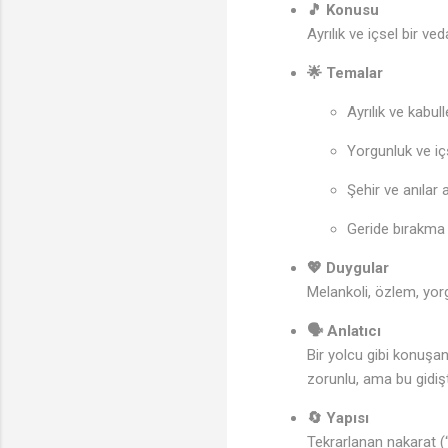
🎵 Konusu
Ayrılık ve içsel bir v
🌟 Temalar
Ayrılık ve kabu
Yorgunluk ve iç
Şehir ve anılar 
Geride bırakma
💖 Duygular
Melankoli, özlem, yorg
🗣️ Anlatıcı
Bir yolcu gibi konuşan
zorunlu, ama bu gidişt
🔄 Yapısı
Tekrarlanan nakarat (“