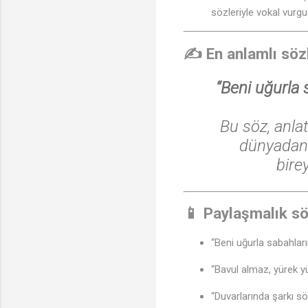
sözleriyle vokal vurgu
✍️ En anlamlı söz
“Beni uğurla 
Bu söz, anla
dünyadan k
bire
📱 Paylaşmalık sö
“Beni uğurla sabahlar
“Bavul almaz, yürek yü
“Duvarlarında şarkı sö