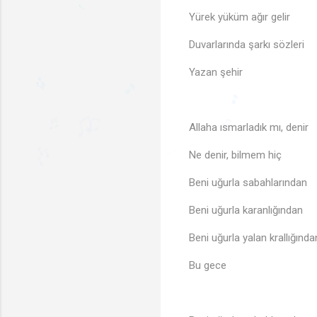
Yürek yüküm ağır gelir
Duvarlarında şarkı sözleri
♩
Yazan şehir
♬
♩
Allaha ısmarladık mı, denir
🎵
Ne denir, bilmem hiç
♬
🎵
♫
♬
♫
♫
Beni uğurla sabahlarından
♫
🎶
Beni uğurla karanlığından
Beni uğurla yalan krallığında
Bu gece