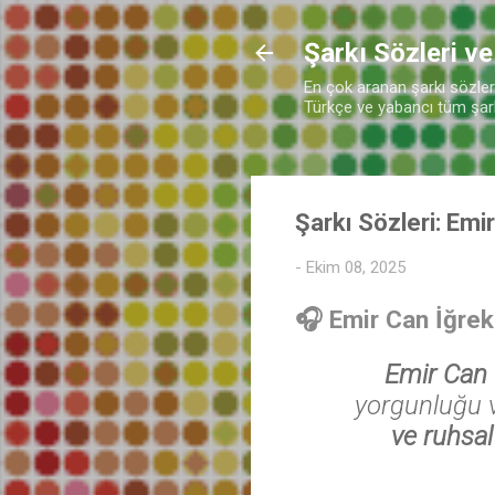
Şarkı Sözleri ve
En çok aranan şarkı sözleri 
Türkçe ve yabancı tüm şarkı
Şarkı Sözleri: Emi
-
Ekim 08, 2025
🎧
Emir Can İğrek
Emir Can İ
yorgunluğu v
ve ruhsa