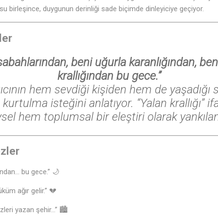
su birleşince, duygunun derinliği sade biçimde dinleyiciye geçiyor.
ler
sabahlarından, beni uğurla karanlığından, ben
krallığından bu gece.”
tıcının hem sevdiği kişiden hem de yaşadığı 
urtulma isteğini anlatıyor. “Yalan krallığı” i
ysel hem toplumsal bir eleştiri olarak yankılan
zler
ından… bu gece.” 🌙
küm ağır gelir.” 💔
zleri yazan şehir…” 🏙️