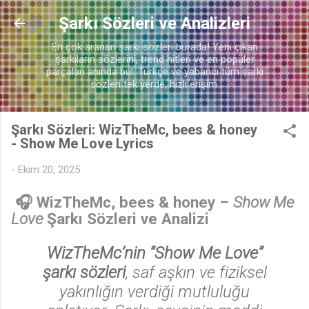
Ana içeriğe atla
Şarkı Sözleri ve Analizleri
En çok aranan şarkı sözleri burada! Yeni çıkan
şarkıların sözlerini, trend hitleri ve en popüler
parçaları anında bul. Türkçe ve yabancı tüm şarkı
sözleri tek yerde, hızlı erişim.
Şarkı Sözleri: WizTheMc, bees & honey
- Show Me Love Lyrics
-
Ekim 20, 2025
🎧 WizTheMc, bees & honey –
Show Me
Love
Şarkı Sözleri ve Analizi
WizTheMc’nin “Show Me Love”
şarkı sözleri
, saf aşkın ve fiziksel
yakınlığın verdiği mutluluğu