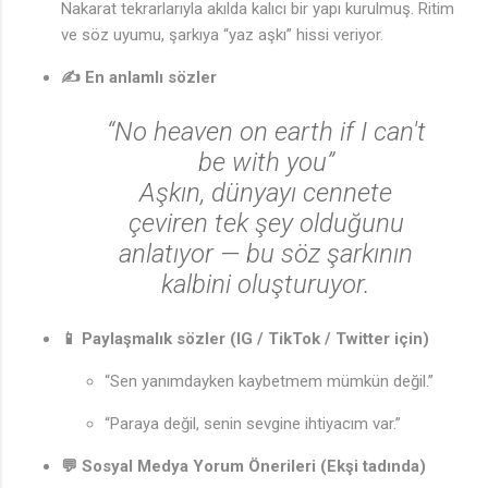
Nakarat tekrarlarıyla akılda kalıcı bir yapı kurulmuş. Ritim
ve söz uyumu, şarkıya “yaz aşkı” hissi veriyor.
✍️ En anlamlı sözler
“No heaven on earth if I can't
be with you”
Aşkın, dünyayı cennete
çeviren tek şey olduğunu
anlatıyor — bu söz şarkının
kalbini oluşturuyor.
📱 Paylaşmalık sözler (IG / TikTok / Twitter için)
“Sen yanımdayken kaybetmem mümkün değil.”
“Paraya değil, senin sevgine ihtiyacım var.”
💬 Sosyal Medya Yorum Önerileri (Ekşi tadında)