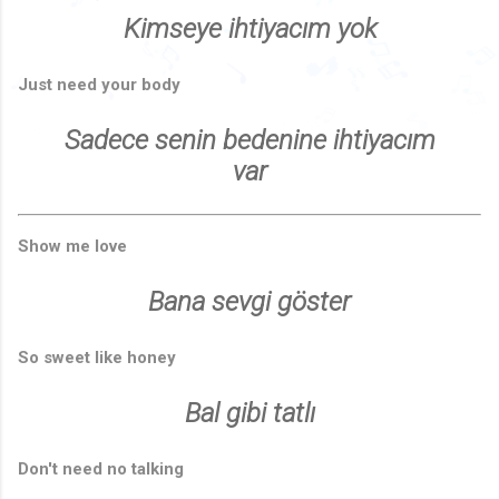
♪
🎵
♪
Kimseye ihtiyacım yok
♪
♬
🎶
♩
Just need your body
♩
♪
♬
🎵
♫
♬
♫
♩
♫
♩
♩
♩
🎶
♬
Sadece senin bedenine ihtiyacım
♩
♬
♩
🎶
🎵
🎵
♬
var
Show me love
Bana sevgi göster
So sweet like honey
Bal gibi tatlı
Don't need no talking