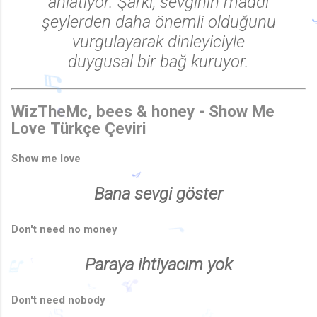
anlatıyor. Şarkı, sevginin maddi
şeylerden daha önemli olduğunu
vurgulayarak dinleyiciyle
duygusal bir bağ kuruyor.
WizTheMc, bees & honey - Show Me
♬
Love
Türkçe Çeviri
Show me love
♬
Bana sevgi göster
♩
Don't need no money
Paraya ihtiyacım yok
♩
Don't need nobody
♬
♩