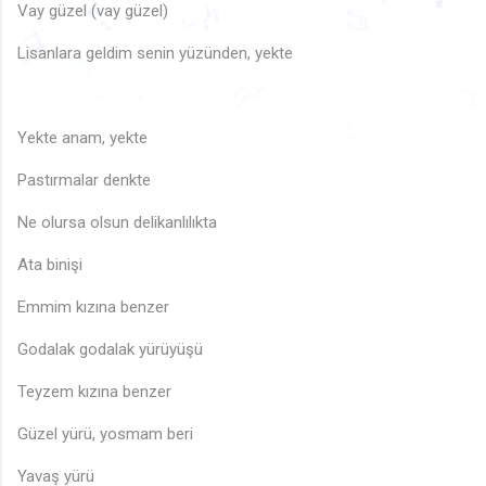
🎶
Vay güzel (vay güzel)
🎶
🎶
🎵
🎵
🎶
🎶
Lisanlara geldim senin yüzünden, yekte
♬
🎵
♪
♩
🎶
🎵
♫
♩
🎶
♫
♩
🎶
🎶
♫
♩
♪
♬
♫
🎶
♬
♩
🎵
Yekte anam, yekte
♬
Pastırmalar denkte
Ne olursa olsun delikanlılıkta
Ata binişi
Emmim kızına benzer
Godalak godalak yürüyüşü
Teyzem kızına benzer
Güzel yürü, yosmam beri
Yavaş yürü