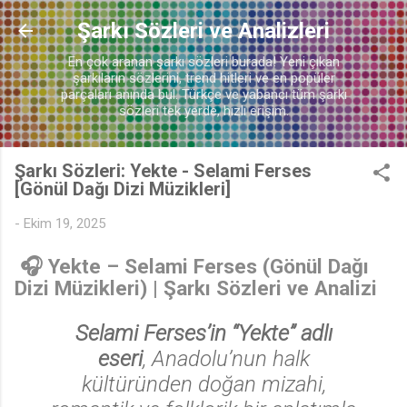
Ana içeriğe atla
Şarkı Sözleri ve Analizleri
En çok aranan şarkı sözleri burada! Yeni çıkan
şarkıların sözlerini, trend hitleri ve en popüler
parçaları anında bul. Türkçe ve yabancı tüm şarkı
sözleri tek yerde, hızlı erişim.
♫
Şarkı Sözleri: Yekte - Selami Ferses
[Gönül Dağı Dizi Müzikleri]
-
Ekim 19, 2025
🎧
Yekte – Selami Ferses (Gönül Dağı
Dizi Müzikleri)
| Şarkı Sözleri ve Analizi
Selami Ferses’in “Yekte” adlı
eseri
, Anadolu’nun halk
kültüründen doğan mizahi,