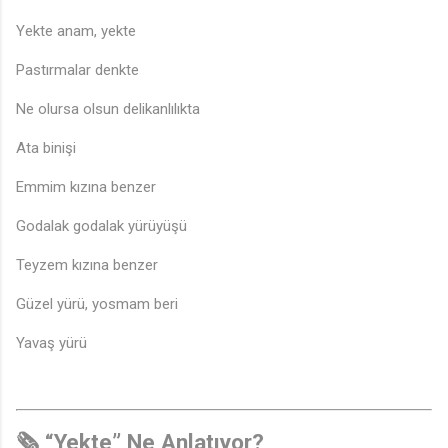
Yekte anam, yekte
Pastırmalar denkte
Ne olursa olsun delikanlılıkta
Ata binişi
Emmim kızına benzer
Godalak godalak yürüyüşü
Teyzem kızına benzer
Güzel yürü, yosmam beri
Yavaş yürü
🗞️ “Yekte” Ne Anlatıyor?