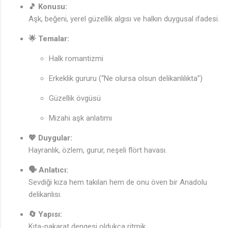
🎵 Konusu:
Aşk, beğeni, yerel güzellik algısı ve halkın duygusal ifadesi.
🌟 Temalar:
Halk romantizmi
Erkeklik gururu (“Ne olursa olsun delikanlılıkta”)
Güzellik övgüsü
Mizahi aşk anlatımı
💖 Duygular:
Hayranlık, özlem, gurur, neşeli flört havası.
♪
🗣️ Anlatıcı:
Sevdiği kıza hem takılan hem de onu öven bir Anadolu
delikanlısı.
🔄 Yapısı:
Kıta-nakarat dengesi oldukça ritmik.