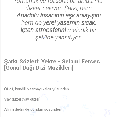
romantik ve folklorik bir anlatımla
dikkat çekiyor. Şarkı, hem
Anadolu insanının aşk anlayışını
hem de
yerel yaşamın sıcak,
içten atmosferini
melodik bir
şekilde yansıtıyor.
Şarkı Sözleri: Yekte - Selami Ferses
[Gönül Dağı Dizi Müzikleri]
Of of, kandilli yazmayı kaldır yüzünden
Vay güzel (vay güzel)
♩
♪
Alırım dedin de döndün sözünden
♩
♬
♫
♪