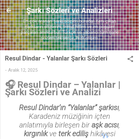
Ana içeriğe atla
Şarkı Sözleri ve Analizleri
En çok aranan şarkı sözleri burada! Yeni çıkan
şarkıların sözlerini, trend hitleri ve en popüler
parçaları anında bul. Türkçe ve yabancı tüm şarkı
sözleri tek yerde, hızlı erişim.
Resul Dindar - Yalanlar Şarkı Sözleri
-
Aralık 12, 2025
🎧
Resul Dindar – Yalanlar |
Şarkı Sözleri ve Analizi
♬
Resul Dindar’ın “Yalanlar” şarkısı
,
Karadeniz müziğinin içten
anlatımıyla birleşen bir
aşk acısı
,
kırgınlık
ve
terk ediliş
hikâyesi