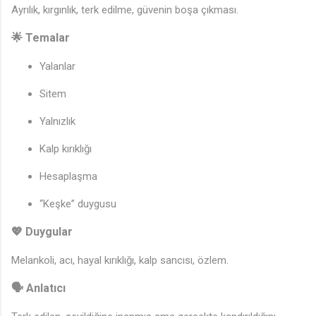
Ayrılık, kırgınlık, terk edilme, güvenin boşa çıkması.
🌟
Temalar
Yalanlar
Sitem
Yalnızlık
Kalp kırıklığı
♪
Hesaplaşma
“Keşke” duygusu
💖
Duygular
Melankoli, acı, hayal kırıklığı, kalp sancısı, özlem.
🗣️
Anlatıcı