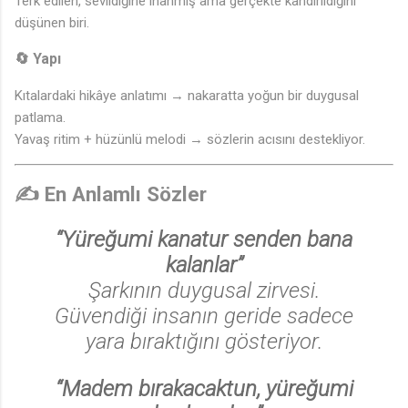
Terk edilen, sevildiğine inanmış ama gerçekte kandırıldığını
düşünen biri.
🔄
Yapı
Kıtalardaki hikâye anlatımı → nakaratta yoğun bir duygusal
patlama.
Yavaş ritim + hüzünlü melodi → sözlerin acısını destekliyor.
✍️
En Anlamlı Sözler
🎶
“Yüreğumi kanatur senden bana
kalanlar”
Şarkının duygusal zirvesi.
Güvendiği insanın geride sadece
yara bıraktığını gösteriyor.
“Madem bırakacaktun, yüreğumi