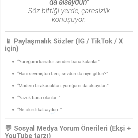
da alsaydun”
Söz bittiği yerde, çaresizlik
konuşuyor.
📱
Paylaşmalık Sözler (IG / TikTok / X
için)
“Yüreğumi kanatur senden bana kalanlar.”
“Hani sevmiştun beni, sevdun da niye gittun?”
“Madem bırakacaktun, yüreğumi da alsaydun.”
“Yazuk bana olanlar…”
“Ne olurdi kalsaydun…”
💬
Sosyal Medya Yorum Önerileri (Ekşi +
YouTube tarzı)