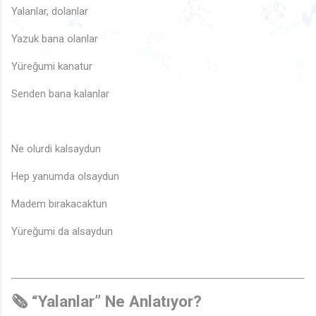
♬
♩
♩
Yalanlar, dolanlar
♬
♫
♬
♬
♪

♬
♫
♬
🎶
🎶
♩
🎶
Yazuk bana olanlar
🎶
♪
♩
🎵
♫
🎶
🎵
🎵
Yüreğumi kanatur
🎵
♫

♩
🎶
♫
♫
♩
🎶
♪
Senden bana kalanlar
Ne olurdi kalsaydun
Hep yanumda olsaydun
🎶
Madem bırakacaktun
Yüreğumi da alsaydun
🗞️ “Yalanlar” Ne Anlatıyor?