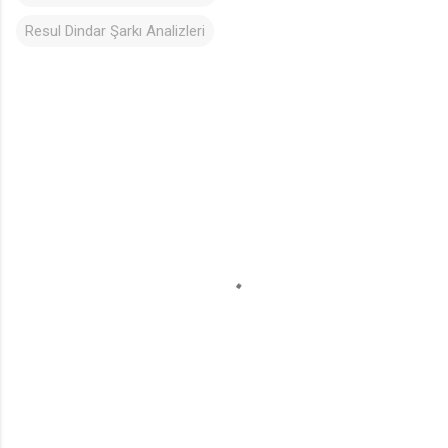
Resul Dindar Şarkı Analizleri
Y
o
r
u
m
l
a
r