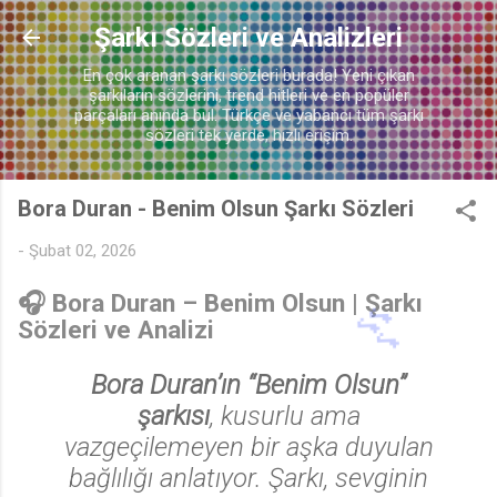
Ana içeriğe atla
Şarkı Sözleri ve Analizleri
En çok aranan şarkı sözleri burada! Yeni çıkan
♬
şarkıların sözlerini, trend hitleri ve en popüler
parçaları anında bul. Türkçe ve yabancı tüm şarkı
sözleri tek yerde, hızlı erişim.
Bora Duran - Benim Olsun Şarkı Sözleri
-
Şubat 02, 2026
🎧
Bora Duran – Benim Olsun | Şarkı
Sözleri ve Analizi
Bora Duran’ın “Benim Olsun”
şarkısı
, kusurlu ama
vazgeçilemeyen bir aşka duyulan
bağlılığı anlatıyor. Şarkı, sevginin