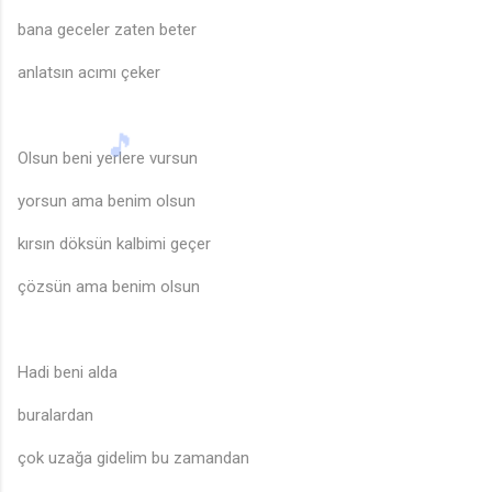
bana geceler zaten beter
♫
anlatsın acımı çeker
Olsun beni yerlere vursun
yorsun ama benim olsun
kırsın döksün kalbimi geçer
çözsün ama benim olsun
Hadi beni alda
buralardan
çok uzağa gidelim bu zamandan