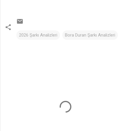
2026 Şarkı Analizleri
Bora Duran Şarkı Analizleri
Y
o
r
u
m
l
a
r