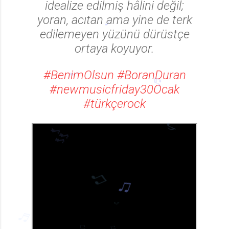
idealize edilmiş hâlini değil;
yoran, acıtan ama yine de terk
edilemeyen yüzünü dürüstçe
ortaya koyuyor.
#BenimOlsun
#BoranDuran
♩
#newmusicfriday30Ocak
#türkçerock
♩
♬
♪
🎶
♫