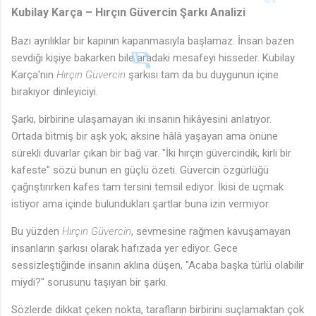
Kubilay Karça – Hırçın Güvercin Şarkı Analizi
Bazı ayrılıklar bir kapının kapanmasıyla başlamaz. İnsan bazen
sevdiği kişiye bakarken bile aradaki mesafeyi hisseder. Kubilay
Karça'nın
Hırçın Güvercin
şarkısı tam da bu duygunun içine
bırakıyor dinleyiciyi.
Şarkı, birbirine ulaşamayan iki insanın hikâyesini anlatıyor.
Ortada bitmiş bir aşk yok; aksine hâlâ yaşayan ama önüne
sürekli duvarlar çıkan bir bağ var. "İki hırçın güvercindik, kirli bir
kafeste" sözü bunun en güçlü özeti. Güvercin özgürlüğü
çağrıştırırken kafes tam tersini temsil ediyor. İkisi de uçmak
istiyor ama içinde bulundukları şartlar buna izin vermiyor.
Bu yüzden
Hırçın Güvercin
, sevmesine rağmen kavuşamayan
insanların şarkısı olarak hafızada yer ediyor. Gece
sessizleştiğinde insanın aklına düşen, "Acaba başka türlü olabilir
miydi?" sorusunu taşıyan bir şarkı.
Sözlerde dikkat çeken nokta, tarafların birbirini suçlamaktan çok