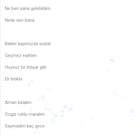
Ne ben sana gelebildim
Nede sen bana
Bekler kapımızda vuslat
Geçmez eşikten
Huysuz bir ihtiyar gibi
♬
Eli tetikte
♪
♫
🎵
♬
Aman belalım
♫
🎶
♫
Özgür ruhlu maralım
🎵
🎵
🎵

🎵
🎵
🎶
♬
♬
Saymadım kaç gece
♩
♬
♩