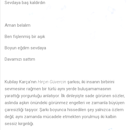
♩
♫
Sevdaya baş kaldırdın
♬
♪
🎵
♫
🎶
♩
🎵
🎵
🎶
♩
🎵
♬
Aman belalım
♪
♬
♩
♩
♬
Ben fişlenmiş bir aşık
Boyun eğdim sevdaya
Davamızı sattım
Kubilay Karça’nın
Hırçın Güvercin
şarkısı, iki insanın birbirini
sevmesine rağmen bir türlü aynı yerde buluşamamasının
yarattığı yorgunluğu anlatıyor. İlk dinleyişte sade görünen sözler,
aslında aşkın önündeki görünmez engelleri ve zamanla büyüyen
çaresizliği taşıyor. Şarkı boyunca hissedilen şey yalnızca özlem
değil; aynı zamanda mücadele etmekten yorulmuş iki kalbin
sessiz kırgınlığı.