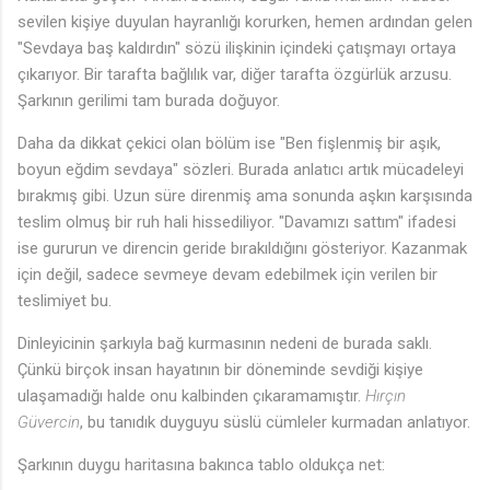
sevilen kişiye duyulan hayranlığı korurken, hemen ardından gelen
"Sevdaya baş kaldırdın" sözü ilişkinin içindeki çatışmayı ortaya
çıkarıyor. Bir tarafta bağlılık var, diğer tarafta özgürlük arzusu.
Şarkının gerilimi tam burada doğuyor.
Daha da dikkat çekici olan bölüm ise "Ben fişlenmiş bir aşık,
boyun eğdim sevdaya" sözleri. Burada anlatıcı artık mücadeleyi
bırakmış gibi. Uzun süre direnmiş ama sonunda aşkın karşısında
teslim olmuş bir ruh hali hissediliyor. "Davamızı sattım" ifadesi
ise gururun ve direncin geride bırakıldığını gösteriyor. Kazanmak
için değil, sadece sevmeye devam edebilmek için verilen bir
teslimiyet bu.
Dinleyicinin şarkıyla bağ kurmasının nedeni de burada saklı.
Çünkü birçok insan hayatının bir döneminde sevdiği kişiye
ulaşamadığı halde onu kalbinden çıkaramamıştır.
Hırçın
Güvercin
, bu tanıdık duyguyu süslü cümleler kurmadan anlatıyor.
Şarkının duygu haritasına bakınca tablo oldukça net: