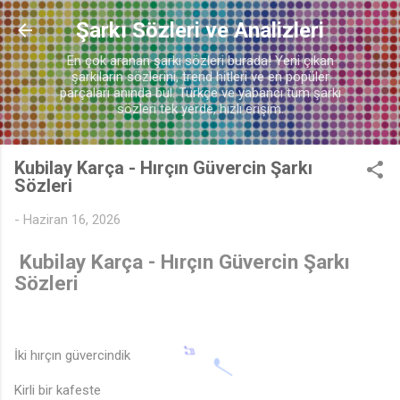
Ana içeriğe atla
Şarkı Sözleri ve Analizleri
En çok aranan şarkı sözleri burada! Yeni çıkan
şarkıların sözlerini, trend hitleri ve en popüler
parçaları anında bul. Türkçe ve yabancı tüm şarkı
sözleri tek yerde, hızlı erişim.
Kubilay Karça - Hırçın Güvercin Şarkı
Sözleri
-
Haziran 16, 2026
Kubilay Karça - Hırçın Güvercin Şarkı
Sözleri
İki hırçın güvercindik
Kirli bir kafeste