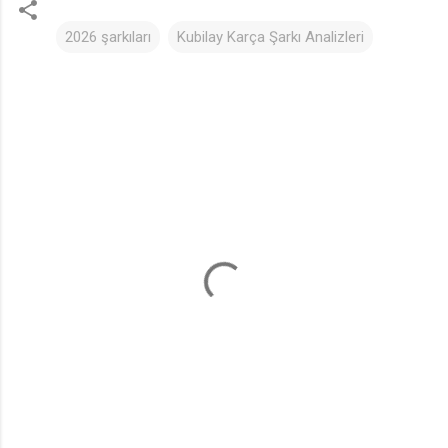
2026 şarkıları
Kubilay Karça Şarkı Analizleri
Y
o
r
u
m
l
a
r