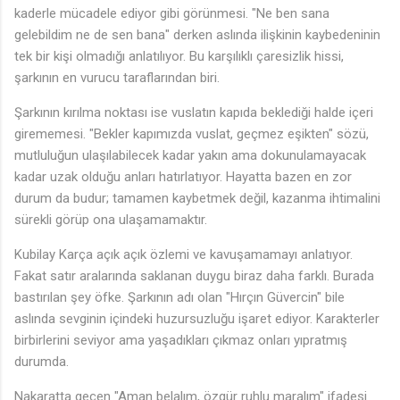
♬
kaderle mücadele ediyor gibi görünmesi. "Ne ben sana
gelebildim ne de sen bana" derken aslında ilişkinin kaybedeninin
tek bir kişi olmadığı anlatılıyor. Bu karşılıklı çaresizlik hissi,
şarkının en vurucu taraflarından biri.
Şarkının kırılma noktası ise vuslatın kapıda beklediği halde içeri
♬
girememesi. "Bekler kapımızda vuslat, geçmez eşikten" sözü,
mutluluğun ulaşılabilecek kadar yakın ama dokunulamayacak
kadar uzak olduğu anları hatırlatıyor. Hayatta bazen en zor
durum da budur; tamamen kaybetmek değil, kazanma ihtimalini
sürekli görüp ona ulaşamamaktır.
Kubilay Karça açık açık özlemi ve kavuşamamayı anlatıyor.
Fakat satır aralarında saklanan duygu biraz daha farklı. Burada
bastırılan şey öfke. Şarkının adı olan "Hırçın Güvercin" bile
aslında sevginin içindeki huzursuzluğu işaret ediyor. Karakterler
birbirlerini seviyor ama yaşadıkları çıkmaz onları yıpratmış
durumda.
Nakaratta geçen "Aman belalım, özgür ruhlu maralım" ifadesi