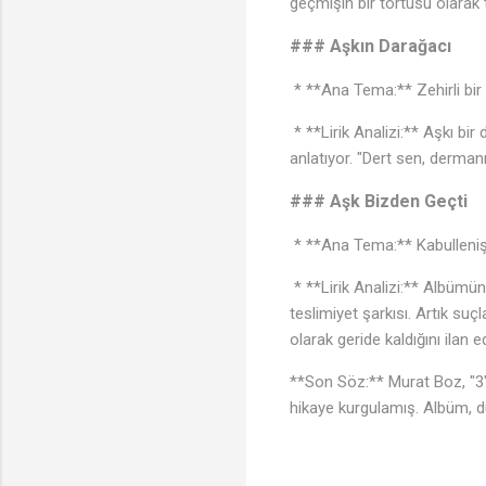
geçmişin bir tortusu olarak 
### Aşkın Darağacı
* **Ana Tema:** Zehirli bir
* **Lirik Analizi:** Aşkı bi
anlatıyor. "Dert sen, dermanı
### Aşk Bizden Geçti
* **Ana Tema:** Kabulleni
* **Lirik Analizi:** Albümün
teslimiyet şarkısı. Artık su
olarak geride kaldığını ilan e
**Son Söz:** Murat Boz, "3" 
hikaye kurgulamış. Albüm, duy