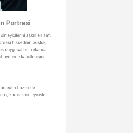
ın Portresi
nleyicilerini aşkın en saf,
onrası hissedilen boşluk,
ek duygusal bir frekansa
 nihayetinde kabullenişini
♫
♫
syan eden bazen de
ana çıkararak dinleyiciyle