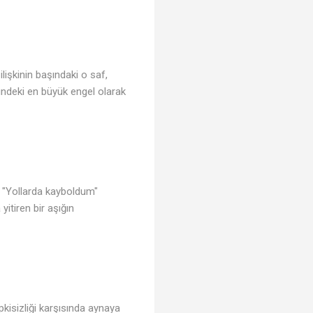
lişkinin başındaki o saf,
ündeki en büyük engel olarak
r. "Yollarda kayboldum"
itiren bir aşığın
epkisizliği karşısında aynaya