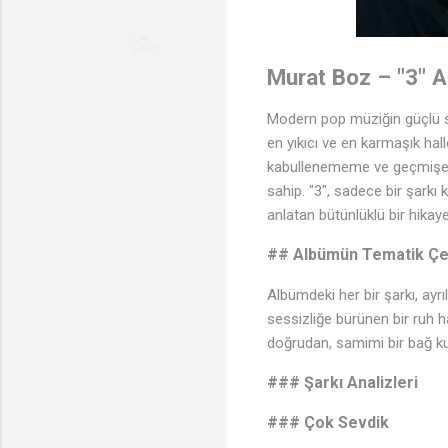
Murat Boz – "3" A
Modern pop müziğin güçlü ses
en yıkıcı ve en karmaşık hal
kabullenememe ve geçmişe d
🎶
sahip. "3", sadece bir şarkı k
anlatan bütünlüklü bir hikaye
## Albümün Tematik Çe
Albümdeki her bir şarkı, ay
sessizliğe bürünen bir ruh ha
doğrudan, samimi bir bağ ku
### Şarkı Analizleri
### Çok Sevdik