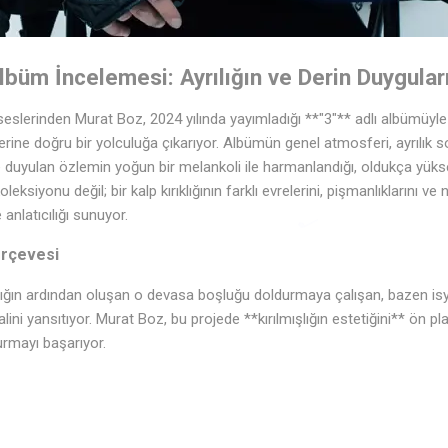
lbüm İncelemesi: Ayrılığın ve Derin Duygular
lerinden Murat Boz, 2024 yılında yayımladığı **"3"** adlı albümüyle di
♫
lerine doğru bir yolculuğa çıkarıyor. Albümün genel atmosferi, ayrılık s
♩
uyulan özlemin yoğun bir melankoli ile harmanlandığı, oldukça yüks
oleksiyonu değil; bir kalp kırıklığının farklı evrelerini, pişmanlıklarını ve
 anlatıcılığı sunuyor.
♩
rçevesi
rılığın ardından oluşan o devasa boşluğu doldurmaya çalışan, bazen i
lini yansıtıyor. Murat Boz, bu projede **kırılmışlığın estetiğini** ön pl
rmayı başarıyor.