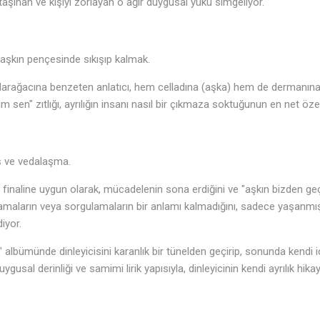
taşınan ve kişiyi zorlayan o ağır duygusal yükü simgeliyor.
 aşkın pençesinde sıkışıp kalmak.
r darağacına benzeten anlatıcı, hem celladına (aşka) hem de dermanına (
m sen" zıtlığı, ayrılığın insanı nasıl bir çıkmaza soktuğunun en net özet
ş ve vedalaşma.
 finaline uygun olarak, mücadelenin sona erdiğini ve "aşkın bizden geçt
♬
çlamaların veya sorgulamaların bir anlamı kalmadığını, sadece yaşanmışl
diyor.
albümünde dinleyicisini karanlık bir tünelden geçirip, sonunda kendi i
gusal derinliği ve samimi lirik yapısıyla, dinleyicinin kendi ayrılık hika