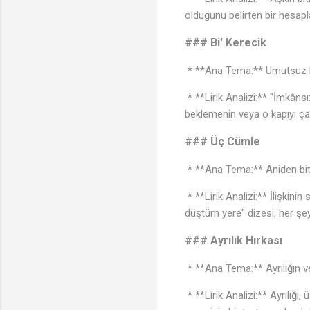
olduğunu belirten bir hesapl
### Bi' Kerecik
* **Ana Tema:** Umutsuz b
* **Lirik Analizi:** "İmkâns
beklemenin veya o kapıyı çal
### Üç Cümle
* **Ana Tema:** Aniden biten 
* **Lirik Analizi:** İlişkin
düştüm yere" dizesi, her şe
### Ayrılık Hırkası
* **Ana Tema:** Ayrılığın ver
* **Lirik Analizi:** Ayrılığ