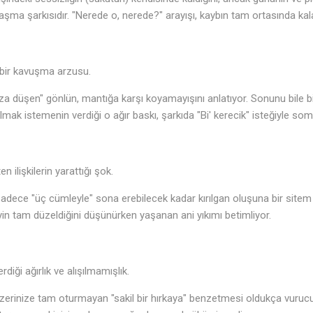
aşma şarkısıdır. "Nerede o, nerede?" arayışı, kaybın tam ortasında kala
ir kavuşma arzusu.
ıza düşen" gönlün, mantığa karşı koyamayışını anlatıyor. Sonunu bile b
mak istemenin verdiği o ağır baskı, şarkıda "Bi' kerecik" isteğiyle som
ilişkilerin yarattığı şok.
in sadece "üç cümleyle" sona erebilecek kadar kırılgan oluşuna bir sitem
yin tam düzeldiğini düşünürken yaşanan ani yıkımı betimliyor.
diği ağırlık ve alışılmamışlık.
ı, üzerinize tam oturmayan "sakil bir hırkaya" benzetmesi oldukça vurucu