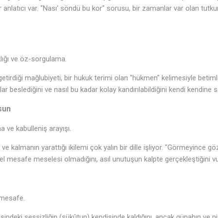
 anlatıcı var. "Nası' söndü bu kor" sorusu, bir zamanlar var olan tutku
lığı ve öz-sorgulama.
n getirdiği mağlubiyeti, bir hukuk terimi olan "hükmen" kelimesiyle betiml
r beslediğini ve nasıl bu kadar kolay kandırılabildiğini kendi kendine s
sun
ve kabulleniş arayışı.
 ve kalmanın yarattığı ikilemi çok yalın bir dille işliyor. "Görmeyince 
el mesafe meselesi olmadığını, asıl unutuşun kalpte gerçekleştiğini vu
 mesafe.
tişindeki sessizliğin (sükûtun) kendisinde kaldığını, ancak günahın ve p