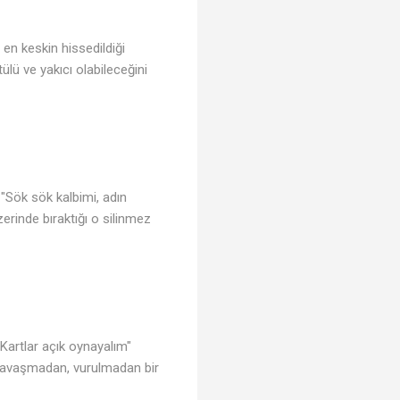
n en keskin hissedildiği
tülü ve yakıcı olabileceğini
. "Sök sök kalbimi, adın
erinde bıraktığı o silinmez
"Kartlar açık oynayalım"
i "Savaşmadan, vurulmadan bir