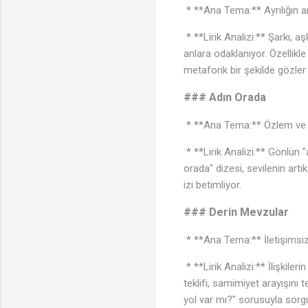
* **Ana Tema:** Ayrılığın 
* **Lirik Analizi:** Şarkı, a
anlara odaklanıyor. Özellikle 
metaforik bir şekilde gözler
### Adın Orada
* **Ana Tema:** Özlem ve aş
* **Lirik Analizi:** Gönlün "a
orada" dizesi, sevilenin art
izi betimliyor.
### Derin Mevzular
* **Ana Tema:** İletişimsiz
* **Lirik Analizi:** İlişkil
teklifi, samimiyet arayışını
yol var mı?" sorusuyla sorg