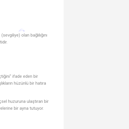
sevgiliye) olan bağlılığını
idir.
iğini" ifade eden bir
ıkların hüzünlü bir hatıra
çsel huzuruna ulaştıran bir
yelerine bir ayna tutuyor.