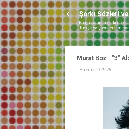
♬
Şarkı Sözleri ve
En çok aranan şarkı sözleri 
Türkçe ve yabancı tüm şarkı
Murat Boz - "3" A
-
Haziran 09, 2026