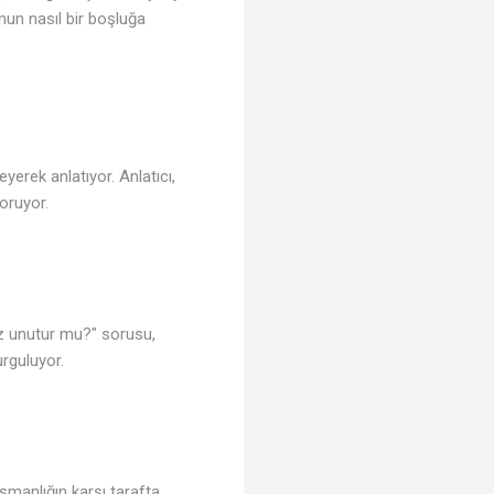
nun nasıl bir boşluğa
eyerek anlatıyor. Anlatıcı,
oruyor.
göz unutur mu?" sorusu,
rguluyor.
işmanlığın karşı tarafta