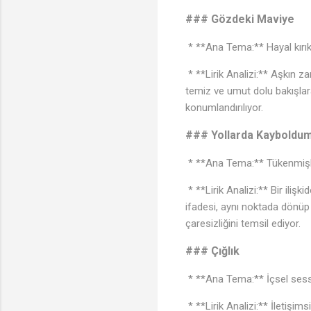
### Gözdeki Maviye
* **Ana Tema:** Hayal kırık
* **Lirik Analizi:** Aşkın za
temiz ve umut dolu bakışlar
konumlandırılıyor.
### Yollarda Kayboldu
* **Ana Tema:** Tükenmişli
* **Lirik Analizi:** Bir ili
ifadesi, aynı noktada dönüp 
çaresizliğini temsil ediyor.
### Çığlık
* **Ana Tema:** İçsel sessizl
* **Lirik Analizi:** İletişims