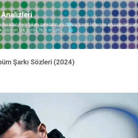
Ana içeriğe atla
 Analizleri
burada! Yeni çıkan şarkıların sözlerini, trend hitleri ve en popüler parç
 sözleri tek yerde, hızlı erişim.
lbüm Şarkı Sözleri (2024)