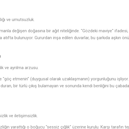
lığı ve umutsuzluk.
manla değişen doğasına bir ağıt niteliğinde. "Gözdeki maviye" ifadesi, i
a atıfta bulunuyor. Gururdan inşa edilen duvarlar, bu şarkıda aşkın ön
m
k ve ayrılma arzusu.
şkide "göç etmenin" (duygusal olarak uzaklaşmanın) yorgunluğunu işliyo
duran, bir türlü çıkış bulamayan ve sonunda kendi benliğini bu çabada y
ik ve iletişimsizlik.
izliğin yarattığı o boğucu "sessiz çığlık" üzerine kurulu. Karşı tarafın t