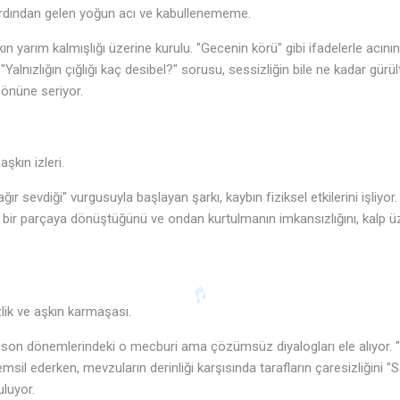
ardından gelen yoğun acı ve kabullenememe.
şkın yarım kalmışlığı üzerine kurulu. "Gecenin körü" gibi ifadelerle acını
"Yalnızlığın çığlığı kaç desibel?" sorusu, sessizliğin bile ne kadar gürül
 önüne seriyor.
kın izleri.
ğır sevdiği" vurgusuyla başlayan şarkı, kaybın fiziksel etkilerini işliyor
ık bir parçaya dönüştüğünü ve ondan kurtulmanın imkansızlığını, kalp üz
🎵
lik ve aşkın karmaşası.
erin son dönemlerindeki o mecburi ama çözümsüz diyalogları ele alıyor. 
 temsil ederken, mevzuların derinliği karşısında tarafların çaresizliğin
uluyor.