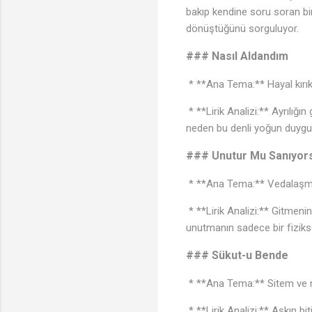
bakıp kendine soru soran bir
dönüştüğünü sorguluyor.
### Nasıl Aldandım
* **Ana Tema:** Hayal kırık
* **Lirik Analizi:** Ayrılığı
neden bu denli yoğun duygula
### Unutur Mu Sanıyor
* **Ana Tema:** Vedalaşma 
* **Lirik Analizi:** Gitmenin
unutmanın sadece bir fiziks
### Sükut-u Bende
* **Ana Tema:** Sitem ve
* **Lirik Analizi:** Aşkın bi