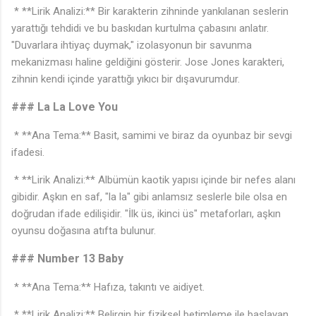
* **Lirik Analizi:** Bir karakterin zihninde yankılanan seslerin
yarattığı tehdidi ve bu baskıdan kurtulma çabasını anlatır.
"Duvarlara ihtiyaç duymak," izolasyonun bir savunma
mekanizması haline geldiğini gösterir. Jose Jones karakteri,
zihnin kendi içinde yarattığı yıkıcı bir dışavurumdur.
### La La Love You
* **Ana Tema:** Basit, samimi ve biraz da oyunbaz bir sevgi
ifadesi.
* **Lirik Analizi:** Albümün kaotik yapısı içinde bir nefes alanı
gibidir. Aşkın en saf, "la la" gibi anlamsız seslerle bile olsa en
doğrudan ifade edilişidir. "İlk üs, ikinci üs" metaforları, aşkın
oyunsu doğasına atıfta bulunur.
### Number 13 Baby
* **Ana Tema:** Hafıza, takıntı ve aidiyet.
* **Lirik Analizi:** Belirgin bir fiziksel betimleme ile başlayan