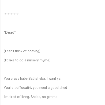
☆☆☆☆☆
"Dead"
(I can't think of nothing)
(I'd like to do a nursery rhyme)
You crazy babe Bathsheba, I want ya
You're suffocatin', you need a good shed
I'm tired of living, Shebe, so gimme