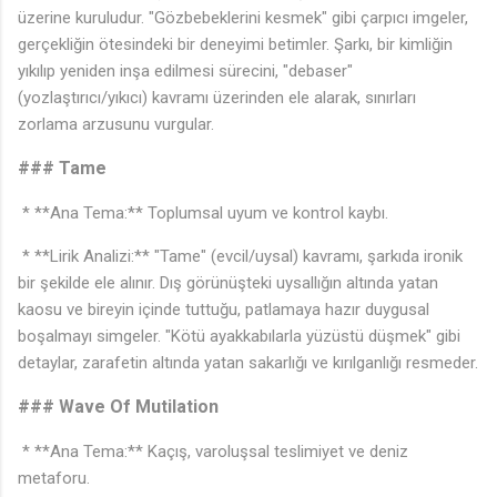
üzerine kuruludur. "Gözbebeklerini kesmek" gibi çarpıcı imgeler,
gerçekliğin ötesindeki bir deneyimi betimler. Şarkı, bir kimliğin
yıkılıp yeniden inşa edilmesi sürecini, "debaser"
(yozlaştırıcı/yıkıcı) kavramı üzerinden ele alarak, sınırları
zorlama arzusunu vurgular.
### Tame
* **Ana Tema:** Toplumsal uyum ve kontrol kaybı.
* **Lirik Analizi:** "Tame" (evcil/uysal) kavramı, şarkıda ironik
bir şekilde ele alınır. Dış görünüşteki uysallığın altında yatan
kaosu ve bireyin içinde tuttuğu, patlamaya hazır duygusal
boşalmayı simgeler. "Kötü ayakkabılarla yüzüstü düşmek" gibi
detaylar, zarafetin altında yatan sakarlığı ve kırılganlığı resmeder.
### Wave Of Mutilation
🎶
* **Ana Tema:** Kaçış, varoluşsal teslimiyet ve deniz
metaforu.