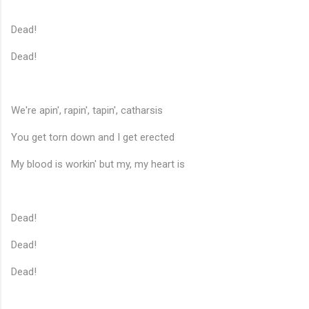
Dead!
Dead!
We're apin', rapin', tapin', catharsis
You get torn down and I get erected
My blood is workin' but my, my heart is
Dead!
Dead!
Dead!