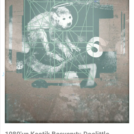
♪
♬
1989'un Kaotik Başyapıtı: Doolittle