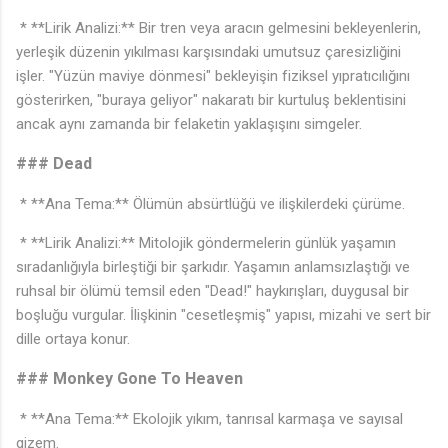
* **Lirik Analizi:** Bir tren veya aracın gelmesini bekleyenlerin,
yerleşik düzenin yıkılması karşısındaki umutsuz çaresizliğini
işler. "Yüzün maviye dönmesi" bekleyişin fiziksel yıpratıcılığını
gösterirken, "buraya geliyor" nakaratı bir kurtuluş beklentisini
ancak aynı zamanda bir felaketin yaklaşışını simgeler.
### Dead
* **Ana Tema:** Ölümün absürtlüğü ve ilişkilerdeki çürüme.
* **Lirik Analizi:** Mitolojik göndermelerin günlük yaşamın
sıradanlığıyla birleştiği bir şarkıdır. Yaşamın anlamsızlaştığı ve
ruhsal bir ölümü temsil eden "Dead!" haykırışları, duygusal bir
boşluğu vurgular. İlişkinin "cesetleşmiş" yapısı, mizahi ve sert bir
dille ortaya konur.
### Monkey Gone To Heaven
* **Ana Tema:** Ekolojik yıkım, tanrısal karmaşa ve sayısal
gizem.