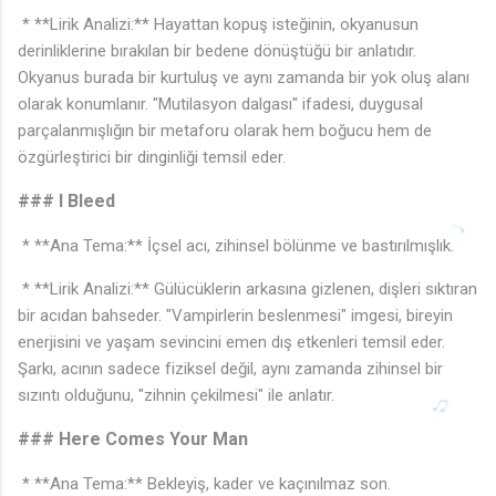
* **Lirik Analizi:** Hayattan kopuş isteğinin, okyanusun
derinliklerine bırakılan bir bedene dönüştüğü bir anlatıdır.
Okyanus burada bir kurtuluş ve aynı zamanda bir yok oluş alanı
olarak konumlanır. "Mutilasyon dalgası" ifadesi, duygusal
parçalanmışlığın bir metaforu olarak hem boğucu hem de
özgürleştirici bir dinginliği temsil eder.
### I Bleed
* **Ana Tema:** İçsel acı, zihinsel bölünme ve bastırılmışlık.
* **Lirik Analizi:** Gülücüklerin arkasına gizlenen, dişleri sıktıran
bir acıdan bahseder. "Vampirlerin beslenmesi" imgesi, bireyin
enerjisini ve yaşam sevincini emen dış etkenleri temsil eder.
Şarkı, acının sadece fiziksel değil, aynı zamanda zihinsel bir
sızıntı olduğunu, "zihnin çekilmesi" ile anlatır.
### Here Comes Your Man
* **Ana Tema:** Bekleyiş, kader ve kaçınılmaz son.