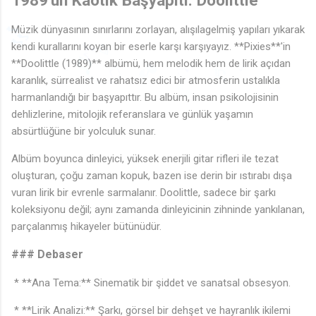
♩
Müzik dünyasının sınırlarını zorlayan, alışılagelmiş yapıları yıkarak
♪
kendi kurallarını koyan bir eserle karşı karşıyayız. **Pixies**'in
**Doolittle (1989)** albümü, hem melodik hem de lirik açıdan
🎶
karanlık, sürrealist ve rahatsız edici bir atmosferin ustalıkla
🎶
♬
🎵
♩
♫
🎶
♫
🎵
♩
♬
♫
harmanlandığı bir başyapıttır. Bu albüm, insan psikolojisinin
dehlizlerine, mitolojik referanslara ve günlük yaşamın
absürtlüğüne bir yolculuk sunar.
Albüm boyunca dinleyici, yüksek enerjili gitar rifleri ile tezat
oluşturan, çoğu zaman kopuk, bazen ise derin bir ıstırabı dışa
vuran lirik bir evrenle sarmalanır. Doolittle, sadece bir şarkı
koleksiyonu değil; aynı zamanda dinleyicinin zihninde yankılanan,
parçalanmış hikayeler bütünüdür.
### Debaser
* **Ana Tema:** Sinematik bir şiddet ve sanatsal obsesyon.
🎵
* **Lirik Analizi:** Şarkı, görsel bir dehşet ve hayranlık ikilemi