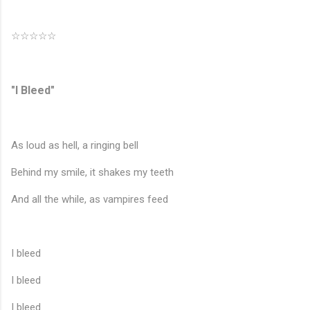
☆☆☆☆☆
"I Bleed"
As loud as hell, a ringing bell
Behind my smile, it shakes my teeth
And all the while, as vampires feed
I bleed
I bleed
I bleed