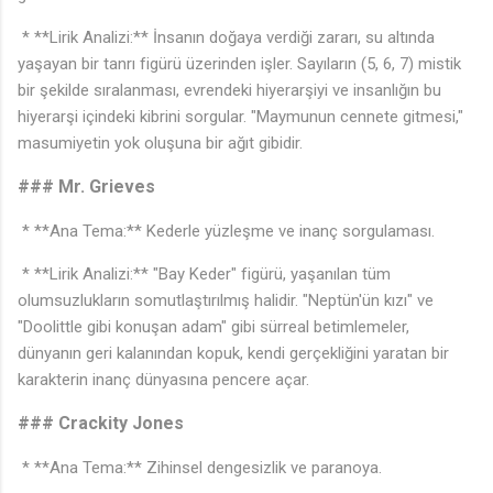
* **Lirik Analizi:** İnsanın doğaya verdiği zararı, su altında
yaşayan bir tanrı figürü üzerinden işler. Sayıların (5, 6, 7) mistik
bir şekilde sıralanması, evrendeki hiyerarşiyi ve insanlığın bu
hiyerarşi içindeki kibrini sorgular. "Maymunun cennete gitmesi,"
masumiyetin yok oluşuna bir ağıt gibidir.
### Mr. Grieves
♩
* **Ana Tema:** Kederle yüzleşme ve inanç sorgulaması.
* **Lirik Analizi:** "Bay Keder" figürü, yaşanılan tüm
olumsuzlukların somutlaştırılmış halidir. "Neptün'ün kızı" ve
"Doolittle gibi konuşan adam" gibi sürreal betimlemeler,
dünyanın geri kalanından kopuk, kendi gerçekliğini yaratan bir
karakterin inanç dünyasına pencere açar.
### Crackity Jones
* **Ana Tema:** Zihinsel dengesizlik ve paranoya.