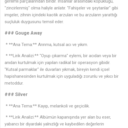
gerilimli parçalarından biridir. İnsanlar arasındaki kopukluğu,
"zincirlenmiş" olma haliyle anlatır. "Fahişeler ve şeytanlar" gibi
imgeler, zihnin içindeki kaotik arzuları ve bu arzuların yarattığı
suçluluk duygusunu temsil eder.
### Gouge Away
* **Ana Tema:** Arınma, kutsal acı ve yıkım.
* **Lirik Analizi:** "Oyup çıkarma" eylemi, bir acıdan veya bir
anıdan kurtulmak için yapılan radikal bir operasyon gibidir.
"Kutsal parmaklar" ile duvarları yıkmak, bireyin kendi içsel
hapishanesinden kurtulmak için uyguladığı zorunlu ve yıkıcı bir
metoddur.
### Silver
♩
* **Ana Tema:** Kayıp, melankoli ve geçicilik.
* **Lirik Analizi:** Albümün kapanışında yer alan bu eser,
yabancı bir diyardaki yalnızlığı ve kaybedilen değerlerin