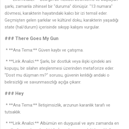
şarkı, zamanla zihinsel bir "duruma" dönüşür. "13 numara"
dövmesi, karakterin hayatındaki kalıcı bir izi temsil eder.
Geçmişten gelen şarkılar ve kültürel doku, karakterin yaşadığı
state (hal/durum) içerisinde sıkışıp kalışını vurgular.
### There Goes My Gun
* **Ana Tema:** Güven kaybı ve çatışma.
* **Lirik Analizi:** Şarkı, bir dostluk veya ilişki içindeki ani
kopuşu, bir silahın ateşlenmesi üzerinden metaforize eder.
"Dost mu düşman mı?" sorusu, güvenin kırıldığı andaki o
belirsizliği ve savunmasızlığı açığa çıkarır.
### Hey
* **Ana Tema:** İletişimsizlik, arzunun karanlık tarafı ve
tutsaklık.
* **Lirik Analizi:** Albümün en duygusal ve aynı zamanda en