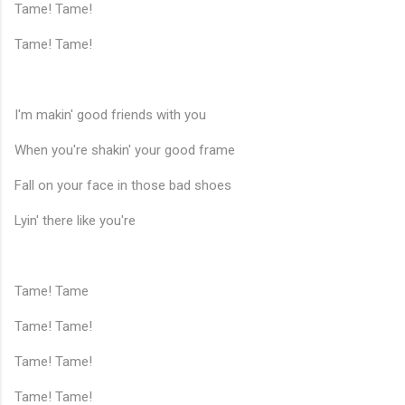
Tame! Tame!
Tame! Tame!
I'm makin' good friends with you
When you're shakin' your good frame
Fall on your face in those bad shoes
♪
Lyin' there like you're
Tame! Tame
Tame! Tame!
Tame! Tame!
Tame! Tame!