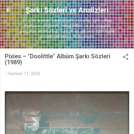
Ana içeriğe atla
Şarkı Sözleri ve Analizleri
En çok aranan şarkı sözleri burada! Yeni çıkan
şarkıların sözlerini, trend hitleri ve en popüler
parçaları anında bul. Türkçe ve yabancı tüm şarkı
sözleri tek yerde, hızlı erişim.
Pixies – "Doolittle" Albüm Şarkı Sözleri
(1989)
-
Haziran 11, 2026