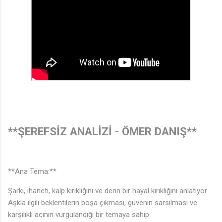
♪
**ŞEREFSİZ ANALİZİ - ÖMER DANIŞ**
**Ana Tema:**
Şarkı, ihaneti, kalp kırıklığını ve derin bir hayal kırıklığını anlatıyor.
Aşkla ilgili beklentilerin boşa çıkması, güvenin sarsılması ve
karşılıklı acının vurgulandığı bir temaya sahip.