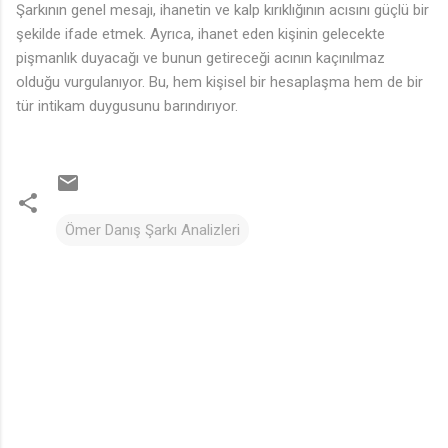
Şarkının genel mesajı, ihanetin ve kalp kırıklığının acısını güçlü bir
şekilde ifade etmek. Ayrıca, ihanet eden kişinin gelecekte
pişmanlık duyacağı ve bunun getireceği acının kaçınılmaz
olduğu vurgulanıyor. Bu, hem kişisel bir hesaplaşma hem de bir
tür intikam duygusunu barındırıyor.
Ömer Danış Şarkı Analizleri
Y
o
r
u
m
l
a