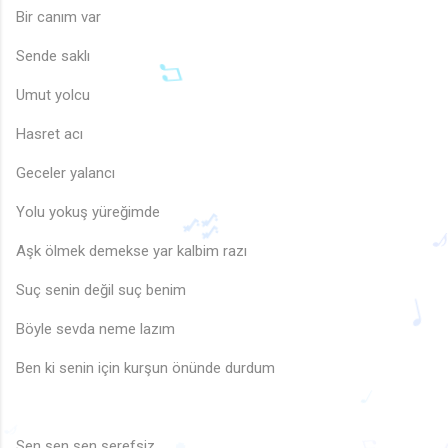
Bir canım var
Sende saklı
Umut yolcu
Hasret acı
Geceler yalancı
Yolu yokuş yüreğimde
Aşk ölmek demekse yar kalbim razı
Suç senin değil suç benim
🎶
Böyle sevda neme lazım
Ben ki senin için kurşun önünde durdum
♪
♩
Sen şen şen şerefsiz