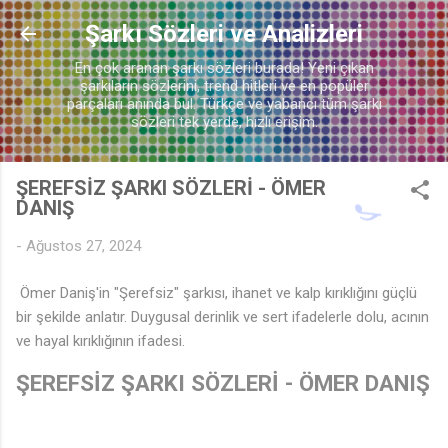
Ana içeriğe atla
Şarkı Sözleri ve Analizleri
En çok aranan şarkı sözleri burada! Yeni çıkan
🎵
şarkıların sözlerini, trend hitleri ve en popüler
parçaları anında bul. Türkçe ve yabancı tüm şarkı
sözleri tek yerde, hızlı erişim.
ŞEREFSİZ ŞARKI SÖZLERİ - ÖMER
DANIŞ
-
Ağustos 27, 2024
Ömer Daniş'in "Şerefsiz" şarkısı, ihanet ve kalp kırıklığını güçlü
bir şekilde anlatır. Duygusal derinlik ve sert ifadelerle dolu, acının
ve hayal kırıklığının ifadesi.
ŞEREFSİZ ŞARKI SÖZLERİ - ÖMER DANIŞ