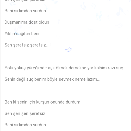
♪
♩
♫
♬
Beni sırtımdan vurdun
🎵
♬
♬
🎵
♩
🎶
🎵
Düşmanıma dost oldun
♩
🎵
♪
♬
♪
♩
🎵
♫
Yıktın dağıttın beni
♬
♬
♬
♫
♩
Sen şerefsiz şerefsiz....!
Yolu yokuş yüreğimde aşk ölmek demekse yar kalbim razı suç
Senin değil suç benim böyle sevmek neme lazım...
Ben ki senin için kurşun önünde durdum
Sen şen şen şerefsiz
Beni sırtımdan vurdun