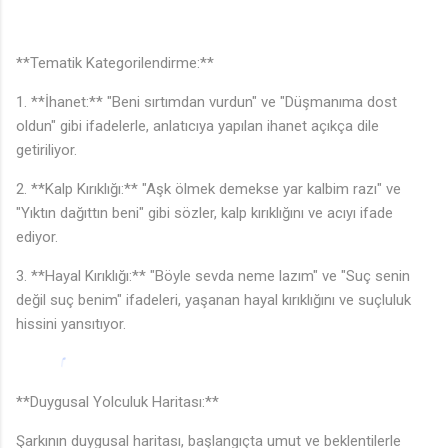
**Tematik Kategorilendirme:**
1. **İhanet:** "Beni sırtımdan vurdun" ve "Düşmanıma dost
oldun" gibi ifadelerle, anlatıcıya yapılan ihanet açıkça dile
getiriliyor.
2. **Kalp Kırıklığı:** "Aşk ölmek demekse yar kalbim razı" ve
"Yıktın dağıttın beni" gibi sözler, kalp kırıklığını ve acıyı ifade
ediyor.
3. **Hayal Kırıklığı:** "Böyle sevda neme lazım" ve "Suç senin
değil suç benim" ifadeleri, yaşanan hayal kırıklığını ve suçluluk
hissini yansıtıyor.
**Duygusal Yolculuk Haritası:**
Şarkının duygusal haritası, başlangıçta umut ve beklentilerle