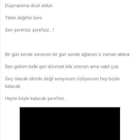
Düşmanıma dost oldun
♫
Yıktın dağıttın beni
Sen şerefsiz şerefsiz....!
Bir gün sende seversin bir gün sende ağlarsın o zaman aklına
Ben gelirim belki geri dönmek bile istersin ama vakit çok
Geç olacak elimde değil seviyorum özlüyorum hep böyle
kalacak
Hepte böyle kalacak şerefsiz..
♫