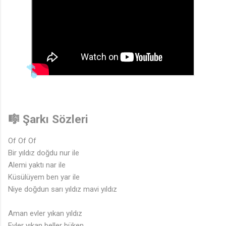
🎶
🎼 Şarkı Sözleri
Of Of Of
Bir yıldız doğdu nur ile
Alemi yaktı nar ile
Küsülüyem ben yar ile
Niye doğdun sarı yıldız mavi yıldız
Aman evler yıkan yıldız
Evler yıkan beller büken