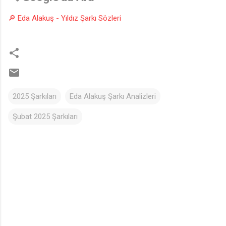
♩
🔎 Eda Alakuş - Yıldız Şarkı Sözleri
2025 Şarkıları
Eda Alakuş Şarkı Analizleri
Şubat 2025 Şarkıları
Y
o
r
u
m
l