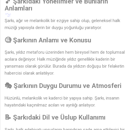
🎵 Şarkıdaki Yönelimler ve Bunların
Anlamları
♫
Şarkı, ağır ve melankolik bir ezgiye sahip olup, geleneksel halk
müziği yapısıyla derin bir duygu yoğunluğu yaratıyor.
🧐 Şarkının Anlamı ve Konusu
Şarkı, yıldız metaforu üzerinden hem bireysel hem de toplumsal
acılara değiniyor. Halk müziğinde yıldız genellikle kaderin bir
yansıması olarak görülür. Burada da yıldızın doğuşu bir felaketin
habercisi olarak anlatılıyor.
🎭 Şarkının Duygu Durumu ve Atmosferi
Hüzünlü, melankolik ve kaderci bir yapıya sahip. Şarkı, insanın
hayatındaki kaçınılmaz acıları ve ayrılığı anlatıyor.
🎶
📝 Şarkıdaki Dil ve Üslup Kullanımı
Şarkı, halk edebiyatı unsurlarını barındıran sade ama etkileyici bir