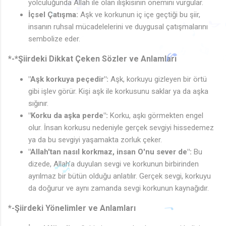
🎵
yolculuğunda Allah ile olan ilişkisinin önemini vurgular.
🎶
♩
♩
İçsel Çatışma:
Aşk ve korkunun iç içe geçtiği bu şiir,
♪
insanın ruhsal mücadelelerini ve duygusal çatışmalarını
♩
♩
♪
sembolize eder.
♩
♬
♪
♩
♫
🎶
*-*Şiirdeki Dikkat Çeken Sözler ve Anlamları
♪
♪
♫
♫
♬
"Aşk korkuya peçedir":
Aşk, korkuyu gizleyen bir örtü
gibi işlev görür. Kişi aşk ile korkusunu saklar ya da aşka
sığınır.
"Korku da aşka perde":
Korku, aşkı görmekten engel
olur. İnsan korkusu nedeniyle gerçek sevgiyi hissedemez
ya da bu sevgiyi yaşamakta zorluk çeker.
"Allah'tan nasıl korkmaz, insan O'nu sever de":
Bu
dizede, Allah’a duyulan sevgi ve korkunun birbirinden
ayrılmaz bir bütün olduğu anlatılır. Gerçek sevgi, korkuyu
da doğurur ve aynı zamanda sevgi korkunun kaynağıdır.
*-Şiirdeki Yönelimler ve Anlamları