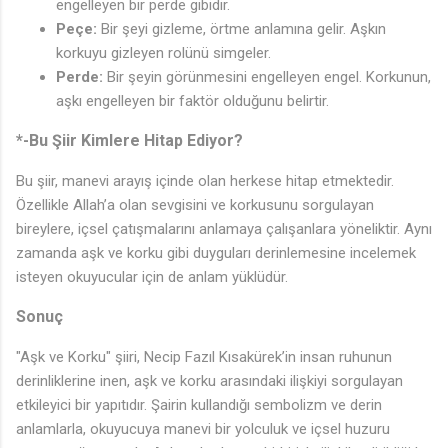
engelleyen bir perde gibidir.
Peçe:
Bir şeyi gizleme, örtme anlamına gelir. Aşkın
korkuyu gizleyen rolünü simgeler.
Perde:
Bir şeyin görünmesini engelleyen engel. Korkunun,
aşkı engelleyen bir faktör olduğunu belirtir.
*-Bu Şiir Kimlere Hitap Ediyor?
Bu şiir, manevi arayış içinde olan herkese hitap etmektedir.
Özellikle Allah’a olan sevgisini ve korkusunu sorgulayan
bireylere, içsel çatışmalarını anlamaya çalışanlara yöneliktir. Aynı
zamanda aşk ve korku gibi duyguları derinlemesine incelemek
isteyen okuyucular için de anlam yüklüdür.
Sonuç
"Aşk ve Korku" şiiri, Necip Fazıl Kısakürek’in insan ruhunun
derinliklerine inen, aşk ve korku arasındaki ilişkiyi sorgulayan
etkileyici bir yapıtıdır. Şairin kullandığı sembolizm ve derin
anlamlarla, okuyucuya manevi bir yolculuk ve içsel huzuru