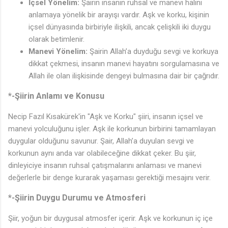
İçsel Yönelim:
Şairin insanın ruhsal ve manevi halini
anlamaya yönelik bir arayışı vardır. Aşk ve korku, kişinin
içsel dünyasında birbiriyle ilişkili, ancak çelişkili iki duygu
olarak betimlenir.
Manevi Yönelim:
Şairin Allah’a duyduğu sevgi ve korkuya
dikkat çekmesi, insanın manevi hayatını sorgulamasına ve
♪
Allah ile olan ilişkisinde dengeyi bulmasına dair bir çağrıdır.
*-Şiirin Anlamı ve Konusu
Necip Fazıl Kısakürek'in "Aşk ve Korku" şiiri, insanın içsel ve
🎶
manevi yolculuğunu işler. Aşk ile korkunun birbirini tamamlayan
duygular olduğunu savunur. Şair, Allah’a duyulan sevgi ve
♩
korkunun aynı anda var olabileceğine dikkat çeker. Bu şiir,
dinleyiciye insanın ruhsal çatışmalarını anlaması ve manevi
değerlerle bir denge kurarak yaşaması gerektiği mesajını verir.
*-Şiirin Duygu Durumu ve Atmosferi
Şiir, yoğun bir duygusal atmosfer içerir. Aşk ve korkunun iç içe