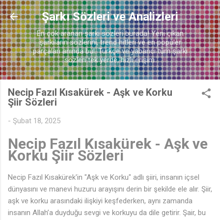
♬
Ana içeriğe atla
Şarkı Sözleri ve Analizleri
En çok aranan şarkı sözleri burada! Yeni çıkan
şarkıların sözlerini, trend hitleri ve en popüler
parçaları anında bul. Türkçe ve yabancı tüm şarkı
sözleri tek yerde, hızlı erişim.
Necip Fazıl Kısakürek - Aşk ve Korku
Şiir Sözleri
-
Şubat 18, 2025
Necip Fazıl Kısakürek - Aşk ve
Korku Şiir Sözleri
Necip Fazıl Kısakürek'in "Aşk ve Korku" adlı şiiri, insanın içsel
dünyasını ve manevi huzuru arayışını derin bir şekilde ele alır. Şiir,
aşk ve korku arasındaki ilişkiyi keşfederken, aynı zamanda
insanın Allah’a duyduğu sevgi ve korkuyu da dile getirir. Şair, bu