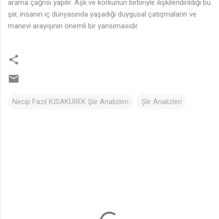
arama çağrısı yapılır. Aşk ve korkunun birbiriyle ilişkilendirildiği bu
şiir, insanın iç dünyasında yaşadığı duygusal çatışmaların ve
manevi arayışının önemli bir yansımasıdır.
Necip Fazıl KISAKÜREK Şiir Analizleri
Şiir Analizleri
Y
o
r
u
m
l
a