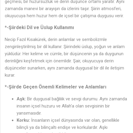
geçmesi, bir huzursuzluk ve derin düşünce ortamı yaratır. Aynı
zamanda manevi bir arayışın da izlerini taşır. Şiirin atmosferi,
okuyucuya hem huzur hem de içsel bir çatışma duygusu verir.
*-Şiirdeki Dil ve Üslup Kullanımı
Necip Fazıl Kısakürek, derin anlamlar ve sembolizmle
zenginleştirilmiş bir dil kullanır. Şiirindeki üslup, yoğun ve anlam
yüklüdür. Her kelime ve cümle, bir düşüncenin ya da duygunun
derinliğini keşfetmek için önemlidir. Şair, okuyucuya derin
düşünceler sunarken, aynı zamanda duygusal bir dil ile iletişim
kurar.
*-Şiirde Geçen Önemli Kelimeler ve Anlamları
Aşk:
Bir duygusal bağlılık ve sevgi durumu. Aynı zamanda
insanın içsel huzuru ve Allah’a olan sevgisinin bir
yansımasıdır.
Korku:
İnsanların içsel dünyasında var olan, genellikle
bilinçli ya da bilinçaltı endişe ve korkulardır. Aşkı