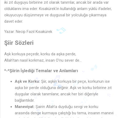
iki zıt duyguyu birbirine zıt olarak tanımlar, ancak bir arada var
olduklarını ima eder. Kısakürek'in kullandığı anlam yüklü ifadeler,
okuyucuyu düşünmeye ve duygusal bir yolculuğa çıkarmaya
davet eder.
Yazar: Necip Fazıl Kısakürek
Şiir Sözleri
♬
Aşk korkuya peçedir, korku da aşka perde,
Allah'tan nasıl korkmaz, insan O'nu sever de...
*-*Şiirin İşlediği Temalar ve Anlamları
🎵
Aşk ve Korku:
Şiir, aşkın korkuya bir peçe, korkunun ise
♪
♬
aşka bir perde olduğuna değinir. Aşk ve korku birbirine zıt
🎵
♪
♩
🎵
duygular olarak tanımlanır, ancak her biri diğeriyle
🎶
bağlantılıdır.
♪
♬
♩
🎶
Maneviyat:
Şairin Allah’a duyduğu sevgi ve korku
♫
🎵
arasında denge kurmaya çalıştığı bu tema, insanın manevi