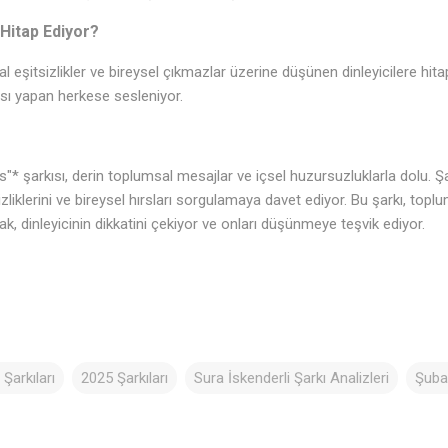
 Hitap Ediyor?
l eşitsizlikler ve bireysel çıkmazlar üzerine düşünen dinleyicilere hitap
sı yapan herkese sesleniyor.
s"* şarkısı, derin toplumsal mesajlar ve içsel huzursuzluklarla dolu. Şa
zliklerini ve bireysel hırsları sorgulamaya davet ediyor. Bu şarkı, topl
k, dinleyicinin dikkatini çekiyor ve onları düşünmeye teşvik ediyor.
Şarkıları
2025 Şarkıları
Sura İskenderli Şarkı Analizleri
Şubat