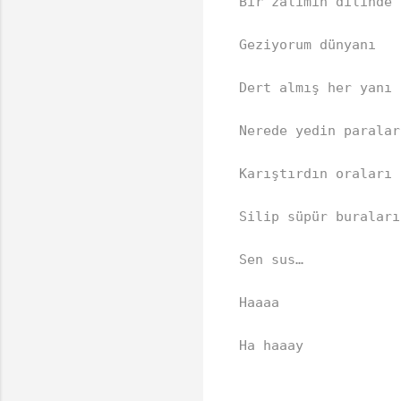
Bir zalimin dilinde  
Geziyorum dünyanı  

Dert almış her yanı 
Nerede yedin paralar
Karıştırdın oraları 
Silip süpür buraları 
Sen sus…  

Haaaa  

Ha haaay  

🎶