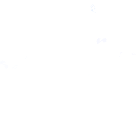
♬

♬
🎵
♩
♩
♪
♫
♫
🎵

