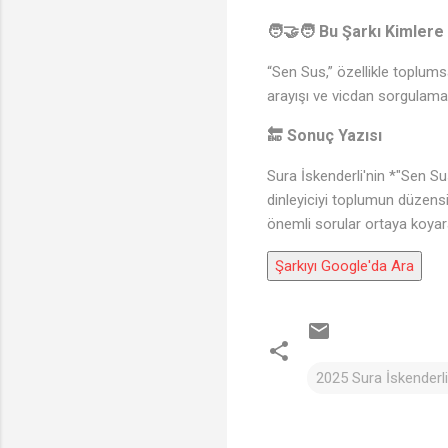
🧑‍🤝‍🧑 Bu Şarkı Kimlere
“Sen Sus,” özellikle toplumsa
arayışı ve vicdan sorgulama
🔚 Sonuç Yazısı
Sura İskenderli'nin *"Sen Su
dinleyiciyi toplumun düzensi
önemli sorular ortaya koyara
Şarkıyı Google'da Ara
2025 Sura İskenderli 
Y