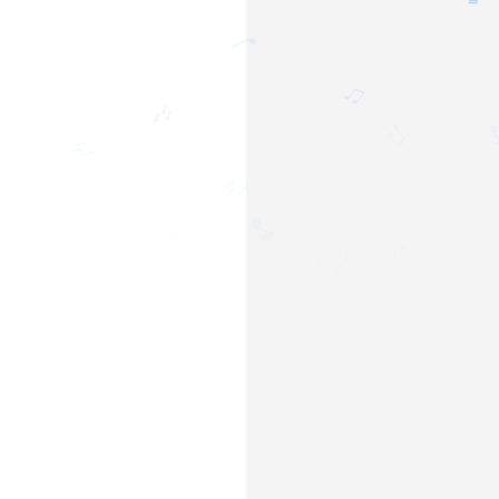
♩
🎶
♫
♫
🎶
🎶
♬
🎵
♬
♪
🎶