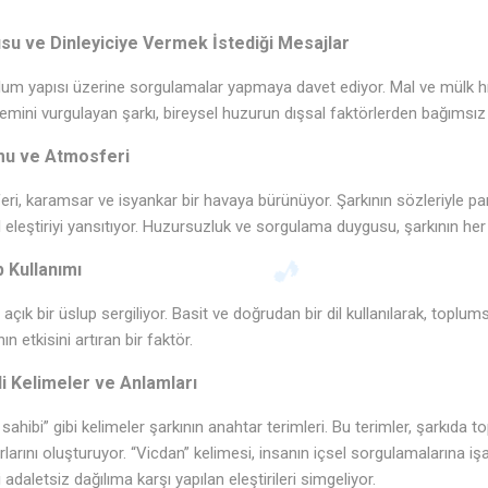
usu ve Dinleyiciye Vermek İstediği Mesajlar
plum yapısı üzerine sorgulamalar yapmaya davet ediyor. Mal ve mülk hı
mini vurgulayan şarkı, bireysel huzurun dışsal faktörlerden bağımsız 
mu ve Atmosferi
ri, karamsar ve isyankar bir havaya bürünüyor. Şarkının sözleriyle par
l eleştiriyi yansıtıyor. Huzursuzluk ve sorgulama duygusu, şarkının he
p Kullanımı
e açık bir üslup sergiliyor. Basit ve doğrudan bir dil kullanılarak, toplumsa
 etkisini artıran bir faktör.
🎶
 Kelimeler ve Anlamları
 sahibi” gibi kelimeler şarkının anahtar terimleri. Bu terimler, şarkıda t
rlarını oluşturuyor. “Vicdan” kelimesi, insanın içsel sorgulamalarına iş
adaletsiz dağılıma karşı yapılan eleştirileri simgeliyor.