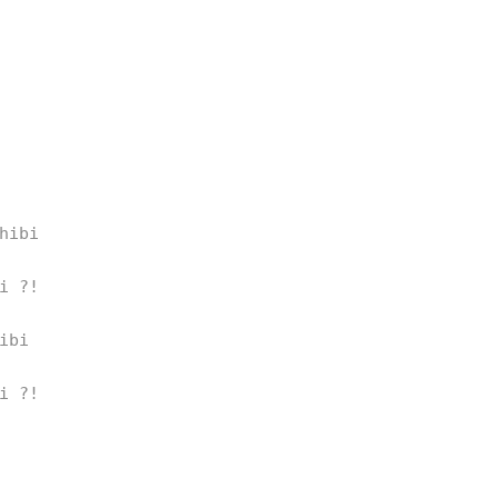
 

hibi  

♫
i ?!  

ibi  

i ?!  
