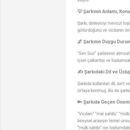
💡 Şarkının Anlamı, Kon
Şarkı, dinleyiciyi mevcut to
götürdüğünü ve vicdanın öne
🌌 Şarkının Duygu Duru
“Sen Sus” şarkısının atmosfe
içsel çalkantıyı ve toplumsa
✍️ Şarkıdaki Dil ve Üslu
Şarkıda kullanılan dil, sert v
ortaya konmuş. Bu da şarkının
🔑 Şarkıda Geçen Önemli
“Vicdan,” “mal sahibi,” “mülk
bireysel arayışın temel unsu
“mülk sahibi” ise toplumdaki 