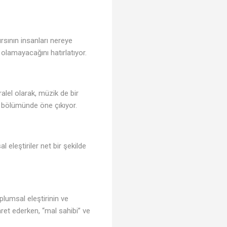
♬
rsının insanları nereye
olamayacağını hatırlatıyor.
alel olarak, müzik de bir
r bölümünde öne çıkıyor.
l eleştiriler net bir şekilde
oplumsal eleştirinin ve
aret ederken, “mal sahibi” ve