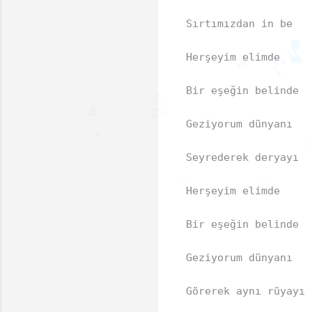
Sırtımızdan in be  

Herşeyim elimde  

🎵
🎶
Bir eşeğin belinde  

🎵

Geziyorum dünyanı  

🎶
♪
♪
♪
Seyrederek deryayı  

♬
♩
♫
♪
♪
Herşeyim elimde  

Bir eşeğin belinde  

Geziyorum dünyanı  

Görerek aynı rüyayı  