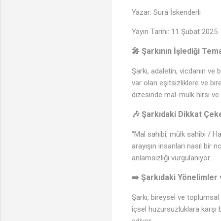
Yazar: Sura İskenderli
Yayın Tarihi: 11 Şubat 2025
🎤 Şarkının İşlediği Tem
Şarkı, adaletin, vicdanın ve
var olan eşitsizliklere ve bi
dizesinde mal-mülk hırsı ve za
🎶 Şarkıdaki Dikkat Çek
“Mal sahibi, mülk sahibi / H
arayışın insanları nasıl bir 
anlamsızlığı vurgulanıyor.
➡️ Şarkıdaki Yönelimler 
Şarkı, bireysel ve toplumsal d
♪
içsel huzursuzluklara karşı b
ediyor.