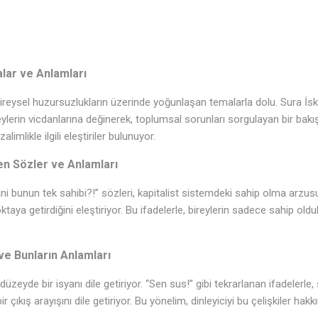
alar ve Anlamları
 bireysel huzursuzlukların üzerinde yoğunlaşan temalarla dolu. Sura İsk
reylerin vicdanlarına değinerek, toplumsal sorunları sorgulayan bir bakı
limlikle ilgili eleştiriler bulunuyor.
en Sözler ve Anlamları
ani bunun tek sahibi?!” sözleri, kapitalist sistemdeki sahip olma arz
noktaya getirdiğini eleştiriyor. Bu ifadelerle, bireylerin sadece sahip ol
ve Bunların Anlamları
üzeyde bir isyanı dile getiriyor. “Sen sus!” gibi tekrarlanan ifadelerle, 
ir çıkış arayışını dile getiriyor. Bu yönelim, dinleyiciyi bu çelişkiler 