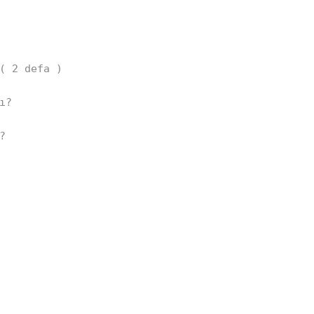


( 2 defa )  

ı?  

?  

 
