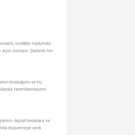
enderli, özellikle toplumda
ş açısı sunuyor. Şarkının her
usunun boşluğunu ve bu
duklarıyla tanımlanmasının
şarkıcı, dışsal baskılara ve
hakkında düşünmeye sevk