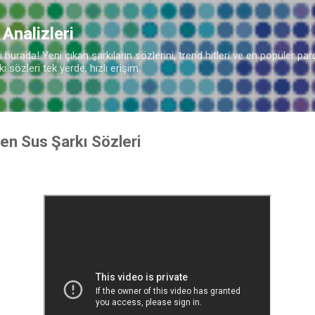
Ana içeriğe atla
 Analizleri
burada! Yeni çıkan şarkıların sözlerini, trend hitleri ve en popüler parç
 sözleri tek yerde, hızlı erişim.
Sen Sus Şarkı Sözleri