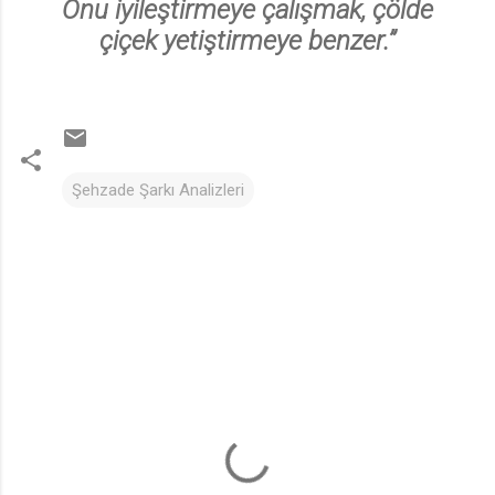
Onu iyileştirmeye çalışmak, çölde
çiçek yetiştirmeye benzer.”
Şehzade Şarkı Analizleri
Y
o
r
u
m
l
a
r