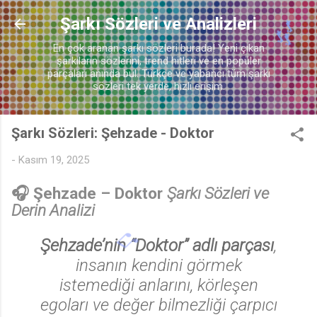
Ana içeriğe atla
Şarkı Sözleri ve Analizleri
En çok aranan şarkı sözleri burada! Yeni çıkan
♪
şarkıların sözlerini, trend hitleri ve en popüler
parçaları anında bul. Türkçe ve yabancı tüm şarkı
sözleri tek yerde, hızlı erişim.
Şarkı Sözleri: Şehzade - Doktor
-
Kasım 19, 2025
🎶
🎧
Şehzade – Doktor
Şarkı Sözleri ve
🎵
Derin Analizi
Şehzade’nin “Doktor” adlı parçası
,
insanın kendini görmek
istemediği anlarını, körleşen
egoları ve değer bilmezliği çarpıcı