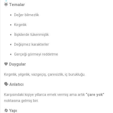
🌟 Temalar
Değer bilmezlik
Kırgınlık
İlişkilerde tükenmişlik
Değişmez karakterler
Gerçeği görmeyi reddetme
💖 Duygular
♬
Kırgınlık, yılgınlık, vazgeçiş, çaresizlik, iç burukluğu.
🗣️ Anlatıcı
Karşısındaki kişiye yıllarca emek vermiş ama artık
“çare yok”
noktasına gelmiş biri.
🔄 Yapı