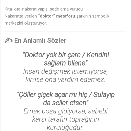
♩
Kıta-kıta-nakarat yapısı sade ama vurucu.
Nakaratta verilen
“doktor” metaforu
şarkının sembolik
merkezini oluşturuyor.
✍️
En Anlamlı Sözler
“Doktor yok bir çare / Kendini
sağlam bilene”
İnsan değişmek istemiyorsa,
kimse ona yardım edemez.
“Çöller çiçek açar mı hiç / Sulayıp
da seller etsen”
Emek boşa gidiyorsa, sebebi
karşı tarafın toprağının
kuruluğudur.