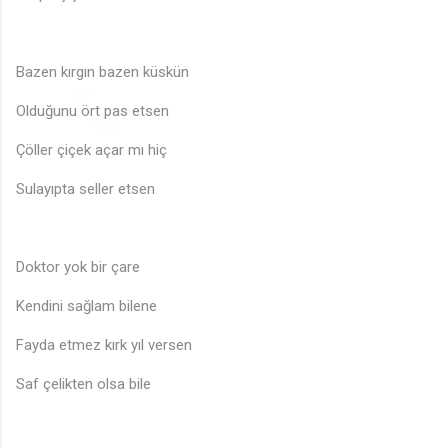
♫
Bazen kırgın bazen küskün
♩
♪
Olduğunu ört pas etsen
🎵
🎵
♬
♩
♪
♪
Çöller çiçek açar mı hiç
Sulayıpta seller etsen
Doktor yok bir çare
Kendini sağlam bilene
Fayda etmez kırk yıl versen
♩
Saf çelikten olsa bile