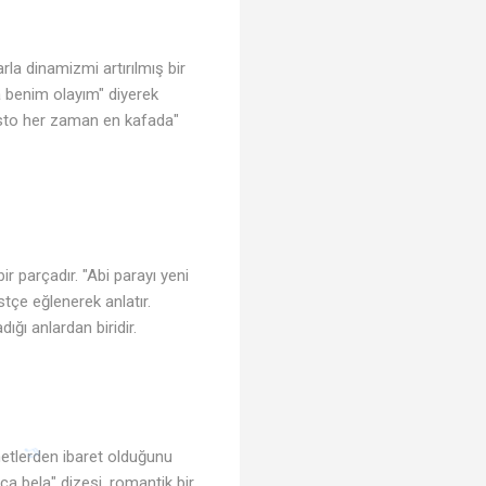
rla dinamizmi artırılmış bir
a benim olayım" diyerek
musto her zaman en kafada"
r parçadır. "Abi parayı yeni
tçe eğlenerek anlatır.
ığı anlardan biridir.
anetlerden ibaret olduğunu
ca bela" dizesi, romantik bir