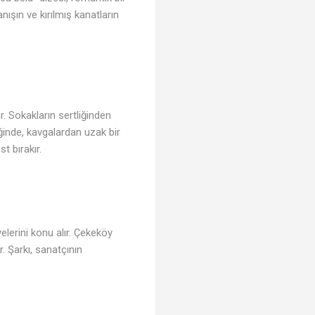

nışın ve kırılmış kanatların
. Sokakların sertliğinden
iğinde, kavgalardan uzak bir
t bırakır.
yelerini konu alır. Çekeköy
. Şarkı, sanatçının