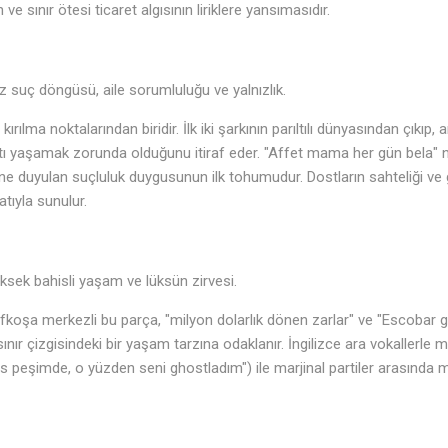
nin ve sınır ötesi ticaret algısının liriklere yansımasıdır.
suç döngüsü, aile sorumluluğu ve yalnızlık.
ırılma noktalarından biridir. İlk iki şarkının parıltılı dünyasından çıkıp,
yatı yaşamak zorunda olduğunu itiraf eder. "Affet mama her gün bela" n
e duyulan suçluluk duygusunun ilk tohumudur. Dostların sahteliği ve 
tıyla sunulur.
sek bahisli yaşam ve lüksün zirvesi.
Lefkoşa merkezli bu parça, "milyon dolarlık dönen zarlar" ve "Escobar g
nır çizgisindeki bir yaşam tarzına odaklanır. İngilizce ara vokallerle 
lis peşimde, o yüzden seni ghostladım") ile marjinal partiler arasında