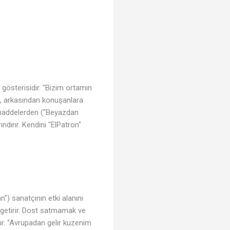
 gösterisidir. "Bizim ortamın
ken, arkasından konuşanlara
i maddelerden ("Beyazdan
ndırır. Kendini "ElPatron"
n") sanatçının etki alanını
e getirir. Dost satmamak ve
r. "Avrupadan gelir kuzenim