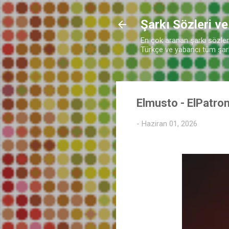
Şarkı Sözleri ve
En çok aranan şarkı sözleri 
Türkçe ve yabancı tüm şarkı
Elmusto - ElPatro
-
Haziran 01, 2026