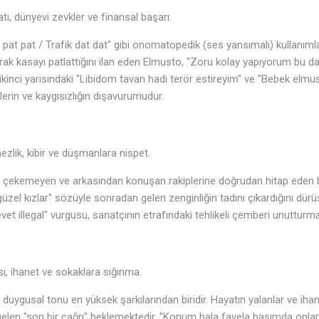
, dünyevi zevkler ve finansal başarı.
a pat pat / Trafik dat dat" gibi onomatopedik (ses yansımalı) kullanımla
larak kasayı patlattığını ilan eden Elmusto, "Zoru kolay yapıyorum bu d
 ikinci yarısındaki "Libidom tavan hadi terör estireyim" ve "Bebek el
erin ve kaygısızlığın dışavurumudur.
ik, kibir ve düşmanlara nispet.
ni çekemeyen ve arkasından konuşan rakiplerine doğrudan hitap eden bi
zel kızlar" sözüyle sonradan gelen zenginliğin tadını çıkardığını dürüs
et illegal" vurgusu, sanatçının etrafındaki tehlikeli çemberi unutturmad
ı, ihanet ve sokaklara sığınma.
 duygusal tonu en yüksek şarkılarından biridir. Hayatın yalanlar ve ih
 gelen "son bir çağrı" beklemektedir. "Konum hala favela başımda onlar