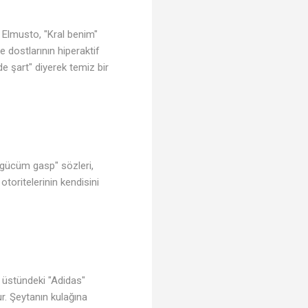
n Elmusto, "Kral benim"
e dostlarının hiperaktif
 şart" diyerek temiz bir
m gücüm gasp" sözleri,
otoritelerinin kendisini
♩
e üstündeki "Adidas"
r. Şeytanın kulağına