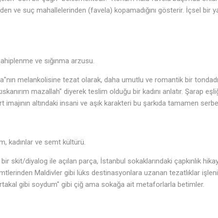
inden ve suç mahallelerinden (favela) kopamadığını gösterir. İçsel bir ya
ahiplenme ve sığınma arzusu.
fa"nın melankolisine tezat olarak, daha umutlu ve romantik bir tondadır
ıskanırım mazallah" diyerek teslim olduğu bir kadını anlatır. Şarap eşl
 imajının altındaki insani ve aşık karakteri bu şarkıda tamamen serbes
, kadınlar ve semt kültürü.
 bir skit/diyalog ile açılan parça, İstanbul sokaklarındaki çapkınlık hika
tlerinden Maldivler gibi lüks destinasyonlara uzanan tezatlıklar işlenir
"portakal gibi soydum" gibi çiğ ama sokağa ait metaforlarla betimler.