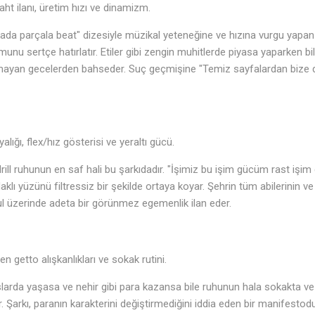
ht ilanı, üretim hızı ve dinamizm.
ikada parçala beat" dizesiyle müzikal yeteneğine ve hızına vurgu yapa
unu sertçe hatırlatır. Etiler gibi zengin muhitlerde piyasa yaparken bil
mayan gecelerden bahseder. Suç geçmişine "Temiz sayfalardan bize de
ığı, flex/hız gösterisi ve yeraltı gücü.
 drill ruhunun en saf hali bu şarkıdadır. "İşimiz bu işim gücüm rast işi
ı yüzünü filtressiz bir şekilde ortaya koyar. Şehrin tüm abilerinin ve 
ul üzerinde adeta bir görünmez egemenlik ilan eder.
getto alışkanlıkları ve sokak rutini.
nslarda yaşasa ve nehir gibi para kazansa bile ruhunun hala sokakta v
Şarkı, paranın karakterini değiştirmediğini iddia eden bir manifestodu