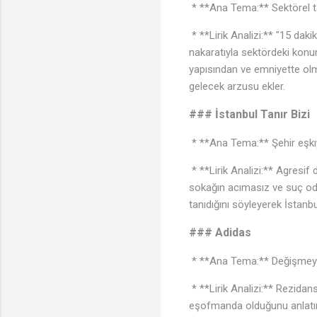
* **Ana Tema:** Sektörel ta
* **Lirik Analizi:** "15 dak
nakaratıyla sektördeki konum
yapısından ve emniyette ol
gelecek arzusu ekler.
### İstanbul Tanır Bizi
* **Ana Tema:** Şehir eşkıyal
* **Lirik Analizi:** Agresif
sokağın acımasız ve suç odakl
tanıdığını söyleyerek İstanb
### Adidas
* **Ana Tema:** Değişmeyen 
* **Lirik Analizi:** Rezida
eşofmanda olduğunu anlatır. 