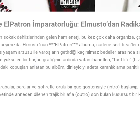
e ElPatron İmparatorluğu: Elmusto’dan Radik
in sokak dehlizlerinden gelen ham enerji, bu kez çok daha organize, ç
karşımızda. Elmusto’nun **"ElPatron"** albümü, sadece sert beat’ler 
🎶
♩
ks yaşam arzusu ile varoşların getirdiği kaçınılmaz bedeller arasında sı
de yükselen bir başarı grafiğinin ardında yatan ihanetleri, "fast life" (h
♩
aki kopuşları anlatan bu albüm, dinleyiciyi adeta karanlık ama parıltılı 
🎵
♩
rabalar, paralar ve şöhretle örülü bir güç gösterisiyle (intro) başlayıp
ayetinde anneden dilenen trajik bir afla (outro) son bulan kusursuz bir