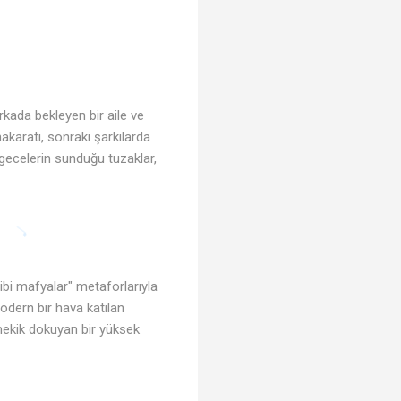
 arkada bekleyen bir aile ve
akaratı, sonraki şarkılarda
gecelerin sunduğu tuzaklar,
ibi mafyalar" metaforlarıyla
modern bir hava katılan
 mekik dokuyan bir yüksek
🎶