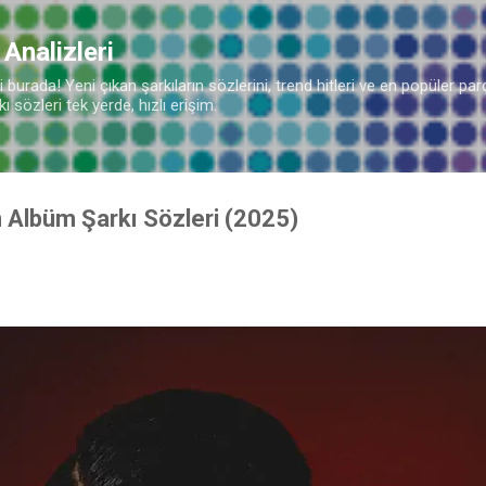
Ana içeriğe atla
 Analizleri
burada! Yeni çıkan şarkıların sözlerini, trend hitleri ve en popüler parç
 sözleri tek yerde, hızlı erişim.
n Albüm Şarkı Sözleri (2025)
♫