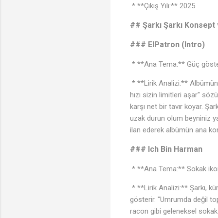
* **Çıkış Yılı:** 2025
## Şarkı Şarkı Konsept v
### ElPatron (Intro)
* **Ana Tema:** Güç göster
* **Lirik Analizi:** Albümün
hızı sizin limitleri aşar" sö
karşı net bir tavır koyar. Ş
uzak durun olum beyniniz yan
ilan ederek albümün ana kons
### Ich Bin Harman
* **Ana Tema:** Sokak ikonl
* **Lirik Analizi:** Şarkı, k
gösterir. "Umrumda değil top
racon gibi geleneksel sokak