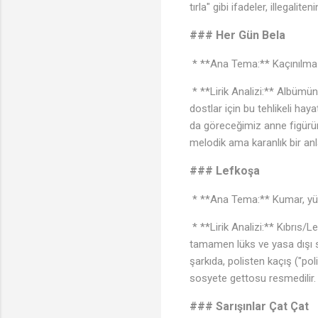
tırla" gibi ifadeler, illegalite
### Her Gün Bela
* **Ana Tema:** Kaçınılmaz 
* **Lirik Analizi:** Albümün k
dostlar için bu tehlikeli ha
da göreceğimiz anne figürün
melodik ama karanlık bir anla
### Lefkoşa
* **Ana Tema:** Kumar, yük
* **Lirik Analizi:** Kıbrıs/
tamamen lüks ve yasa dışı sı
şarkıda, polisten kaçış ("po
sosyete gettosu resmedilir.
### Sarışınlar Çat Çat