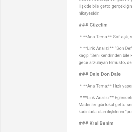
ilişkide bile getto gerçekliğ
hikayesidir.
### Güzelim
* **Ana Tema:** Saf aşk, s
* **Lirik Analizi:** "Son De
kaçıp "Seni kendimden bile k
gece arzulayan Elmusto, sert
### Dale Don Dale
* **Ana Tema:** Hızlı yaşam
* **Lirik Analizi:** Eğlenceli
Madenler gibi lokal getto sem
kadınlarla olan ilişkilerini 
### Kral Benim