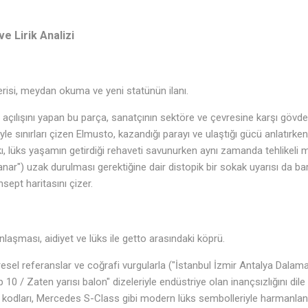
e Lirik Analizi
isi, meydan okuma ve yeni statünün ilanı.
 açılışını yapan bu parça, sanatçının sektöre ve çevresine karşı gövde
züyle sınırları çizen Elmusto, kazandığı parayı ve ulaştığı gücü anlatır
arkı, lüks yaşamın getirdiği rehaveti savunurken aynı zamanda tehlikel
ar") uzak durulması gerektiğine dair distopik bir sokak uyarısı da barı
ept haritasını çizer.
aşması, aidiyet ve lüks ile getto arasındaki köprü.
üresel referanslar ve coğrafi vurgularla ("İstanbul İzmir Antalya Dalama
 10 / Zaten yarısı balon" dizeleriyle endüstriye olan inançsızlığını dil
 kodları, Mercedes S-Class gibi modern lüks sembolleriyle harmanlanı