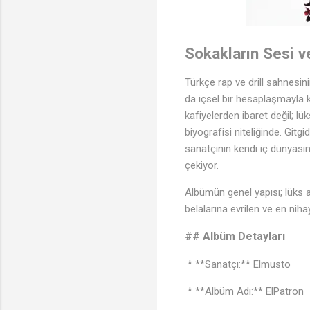
Sokakların Sesi v
Türkçe rap ve drill sahnesin
da içsel bir hesaplaşmayla 
kafiyelerden ibaret değil; lü
biyografisi niteliğinde. Gitgi
sanatçının kendi iç dünyasınd
çekiyor.
Albümün genel yapısı; lüks a
belalarına evrilen ve en nih
## Albüm Detayları
* **Sanatçı:** Elmusto
* **Albüm Adı:** ElPatron