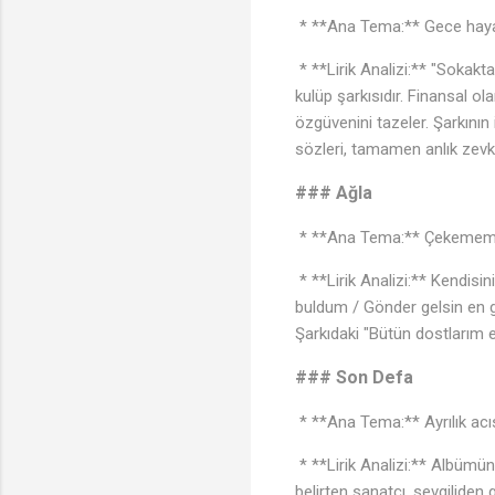
* **Ana Tema:** Gece hayatı
* **Lirik Analizi:** "Sokakt
kulüp şarkısıdır. Finansal o
özgüvenini tazeler. Şarkının
sözleri, tamamen anlık zevkl
### Ağla
* **Ana Tema:** Çekememezl
* **Lirik Analizi:** Kendisi
buldum / Gönder gelsin en gü
Şarkıdaki "Bütün dostlarım ev
### Son Defa
* **Ana Tema:** Ayrılık acıs
* **Lirik Analizi:** Albümün
belirten sanatçı, sevgiliden