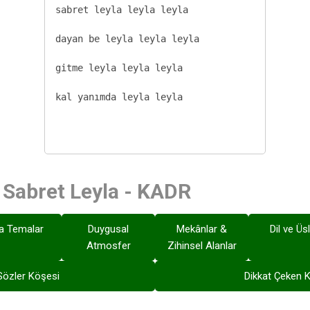
sabret leyla leyla leyla

dayan be leyla leyla leyla

gitme leyla leyla leyla

kal yanımda leyla leyla

: Sabret Leyla - KADR
a Temalar
Duygusal
Mekânlar &
Dil ve Üs
Atmosfer
Zihinsel Alanlar
Sözler Köşesi
Dikkat Çeken K