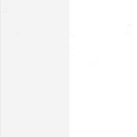
♬
🎵
♫
♪
🎵
♬
🎵
🎶
🎶
♩
🎶
♫
🎶
♪
♬