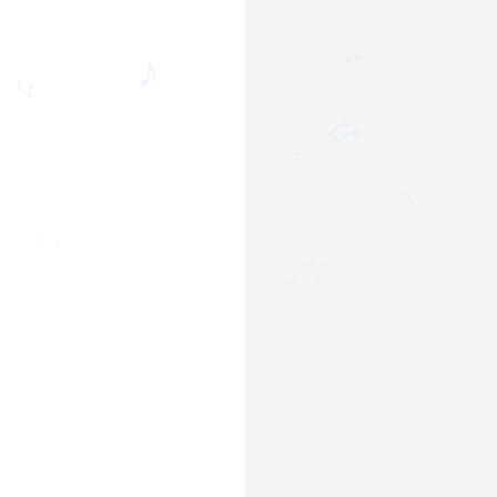
♪
♪
♫
♫
♩

♫
♬
🎶
♫