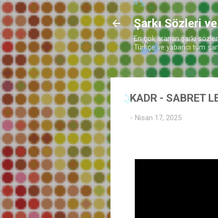
Şarkı Sözleri ve
En çok aranan şarkı sözleri 
Türkçe ve yabancı tüm şarkı
KADR - SABRET L
-
Nisan 17, 2025