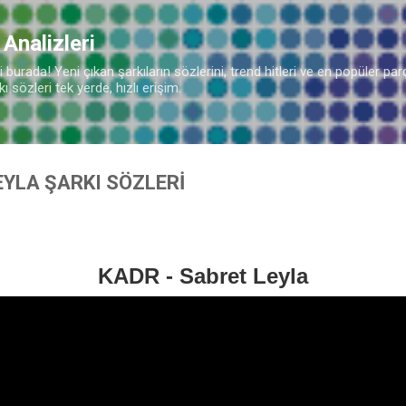
Ana içeriğe atla
 Analizleri
🎵
burada! Yeni çıkan şarkıların sözlerini, trend hitleri ve en popüler parç
 sözleri tek yerde, hızlı erişim.
EYLA ŞARKI SÖZLERİ
KADR - Sabret Leyla