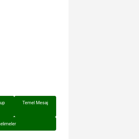
🎵
lup
Temel Mesaj
elimeler