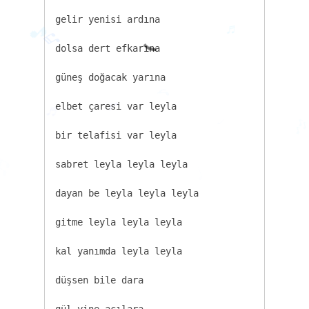
gelir yenisi ardına

dolsa dert efkarına

güneş doğacak yarına

♬
♬
🎵
elbet çaresi var leyla

bir telafisi var leyla

♪
♬

♩
♪
sabret leyla leyla leyla

♬
♩
dayan be leyla leyla leyla

gitme leyla leyla leyla

kal yanımda leyla leyla

düşsen bile dara

gül yine acılara
