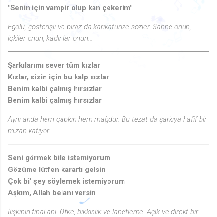
♪
♫
"Senin için vampir olup kan çekerim"
🎶
♫
♪
♬
♬
♩
♫
🎶
Egolu, gösterişli ve biraz da karikatürize sözler. Sahne onun,
🎶
🎶
♩
♫
♪
🎵
🎵
içkiler onun, kadınlar onun...
♪
♬
♩
♪
♬
🎵
♪
♩
♫
♫
♫
🎶
🎵
♬
🎶
🎶
♬
♫
Şarkılarımı sever tüm kızlar
Kızlar, sizin için bu kalp sızlar
Benim kalbi çalmış hırsızlar
Benim kalbi çalmış hırsızlar
Aynı anda hem çapkın hem mağdur. Bu tezat da şarkıya hafif bir
mizah katıyor.
Seni görmek bile istemiyorum
Gözüme lütfen karartı gelsin
Çok bi' şey söylemek istemiyorum
Aşkım, Allah belanı versin
İlişkinin final anı. Öfke, bıkkınlık ve lanetleme. Açık ve direkt bir