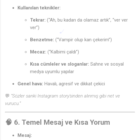
Kullanılan teknikler:
Tekrar:
(“Ah, bu kadarı da olamaz artık”, “ver ver
ver”)
Benzetme:
(“Vampir olup kan çekerim”)
Mecaz:
(“Kalbimi çaldı”)
Kısa cümleler ve sloganlar:
Sahne ve sosyal
medya uyumlu yapılar
Genel hava:
Havalı, agresif ve dikkat çekici
💬
“Sözler sanki Instagram story'sinden alınmış gibi net ve
vurucu.”
🧠
6. Temel Mesaj ve Kısa Yorum
Mesaj: