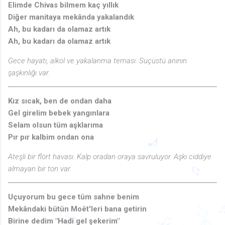
Elimde Chivas bilmem kaç yıllık
Diğer manitaya mekânda yakalandık
Ah, bu kadarı da olamaz artık
Ah, bu kadarı da olamaz artık
Gece hayatı, alkol ve yakalanma teması. Suçüstü anının
şaşkınlığı var.
Kız sıcak, ben de ondan daha
Gel girelim bebek yangınlara
Selam olsun tüm aşklarıma
🎵
Pır pır kalbim ondan ona
Ateşli bir flört havası. Kalp oradan oraya savruluyor. Aşkı ciddiye
almayan bir ton var.
♪
Uçuyorum bu gece tüm sahne benim
♫
Mekândaki bütün Moët'leri bana getirin
Birine dedim "Hadi gel şekerim"
🎵