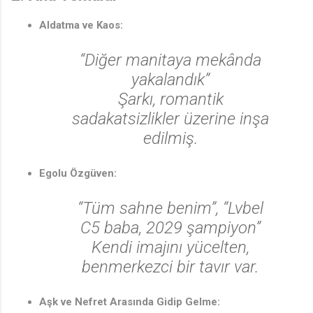
Aldatma ve Kaos:
“Diğer manitaya mekânda
yakalandık”
Şarkı, romantik
sadakatsizlikler üzerine inşa
edilmiş.
Egolu Özgüven:
“Tüm sahne benim”
,
“Lvbel
C5 baba, 2029 şampiyon”
Kendi imajını yücelten,
benmerkezci bir tavır var.
♩
Aşk ve Nefret Arasında Gidip Gelme: