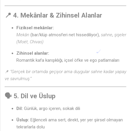
📍
4. Mekânlar & Zihinsel Alanlar
Fiziksel mekânlar:
Mekân
(bar/klüp atmosferi net hissediliyor),
sahne
,
şişeler
(Moët, Chivas)
Zihinsel alanlar:
Romantik kafa karışıklığı, içsel öfke ve ego patlamaları
📌
“Gerçek bir ortamda geçiyor ama duygular sahne kadar yapay
ve savrulmuş.”
🗣️
5. Dil ve Üslup
Dil:
Günlük, argo içeren, sokak dili
Üslup:
Eğlenceli ama sert, direkt, yer yer şiirsel olmayan
tekrarlarla dolu