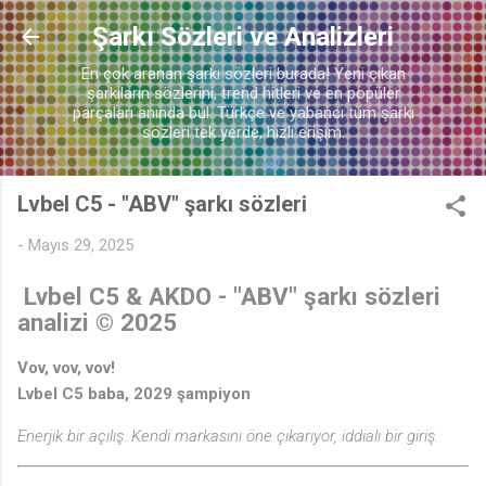
Ana içeriğe atla
Şarkı Sözleri ve Analizleri
En çok aranan şarkı sözleri burada! Yeni çıkan
şarkıların sözlerini, trend hitleri ve en popüler
parçaları anında bul. Türkçe ve yabancı tüm şarkı
sözleri tek yerde, hızlı erişim.
Lvbel C5 - "ABV" şarkı sözleri
-
Mayıs 29, 2025
Lvbel C5 & AKDO - "ABV"
şarkı sözleri
analizi © 2025
Vov, vov, vov!
Lvbel C5 baba, 2029 şampiyon
Enerjik bir açılış. Kendi markasını öne çıkarıyor, iddialı bir giriş.