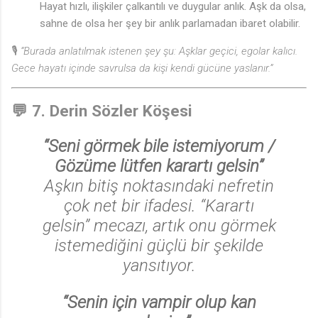
Hayat hızlı, ilişkiler çalkantılı ve duygular anlık. Aşk da olsa,
sahne de olsa her şey bir anlık parlamadan ibaret olabilir.
🎙️
“Burada anlatılmak istenen şey şu: Aşklar geçici, egolar kalıcı.
Gece hayatı içinde savrulsa da kişi kendi gücüne yaslanır.”
💬
7. Derin Sözler Köşesi
“Seni görmek bile istemiyorum /
Gözüme lütfen karartı gelsin”
Aşkın bitiş noktasındaki nefretin
çok net bir ifadesi. “Karartı
gelsin” mecazı, artık onu görmek
istemediğini güçlü bir şekilde
yansıtıyor.
“Senin için vampir olup kan