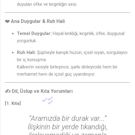
duyulan öfke ve kırgınlığın sesi.
❤️ Ana Duygular & Ruh Hali
Temel Duygular:
Hayal kırıklığı, kırgınlık, öfke, duygusal
yorgunluk
Ruh Hali:
Şüpheyle karışık hüzün, içsel isyan, sorgulayıcı
bir iç konuşma
Kalben’in sesiyle birleşince, şarkı dinleyicide hem bir
merhamet hem de içsel güç uyandırıyor.
✍️ Dil, Üslup ve Kıta Yorumları
[1. Kıta]
“Aramızda bir durak var...”
İlişkinin bir yerde tıkandığı,