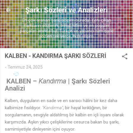
Ana içeriğe atla
Şarkı Sözleri ve Analizleri
♪
En çok aranan şarkı sözleri burada! Yeni çıkan
şarkıların sözlerini, trend hitleri ve en popüler
parçaları anında bul. Türkçe ve yabancı tüm şarkı
sözleri tek yerde, hızlı erişim.
KALBEN - KANDIRMA ŞARKI SÖZLERİ
-
Temmuz 24, 2025
KALBEN –
Kandırma
| Şarkı Sözleri
Analizi
Kalben, duyguların en sade ve en sarsıcı hâlini bir kez daha
kalbimize fısıldıyor.
"Kandırma"
, bir hayal kırıklığının, bir
sorgulamanın, sevgiyle aldatılmış bir kalbin en içli isyanı olarak
karşımızda. Aşkın yıkıcı çelişkilerine cesurca bakan bu şarkı,
♫
samimiyetiyle dinleyenin içini oyuyor.