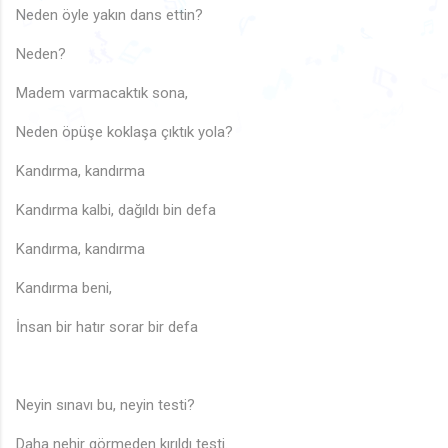
🎶
Neden öyle yakın dans ettin?
♪
♪
🎵
🎵
♫
♩
♪
♪
♫
Neden?
♫
♬
♬
🎶
♪
♩
♬
🎵
🎵
Madem varmacaktık sona,
🎵
🎶
♬
♩
♪
♪
🎵
🎵
♬
♪
Neden öpüşe koklaşa çıktık yola?
Kandırma, kandırma
♫
Kandırma kalbi, dağıldı bin defa
Kandırma, kandırma
Kandırma beni,
İnsan bir hatır sorar bir defa
Neyin sınavı bu, neyin testi?
Daha nehir görmeden kırıldı testi.