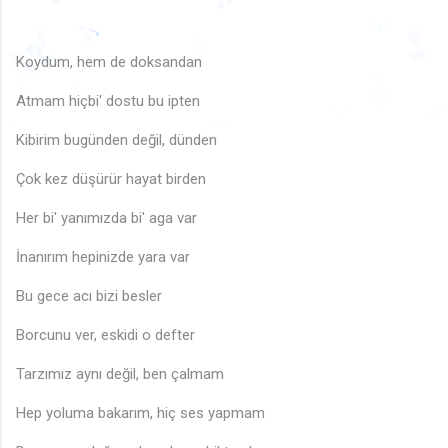
♪
♩
♪
♬
♩
♬
Koydum, hem de doksandan
♪
♪
🎵
♩
🎵
♫
🎶
🎵
♬
Atmam hiçbi' dostu bu ipten
🎶
🎶
♩
♫
♪
🎶
♫
♫
♫
🎵
Kibirim bugünden değil, dünden
Çok kez düşürür hayat birden
Her bi' yanımızda bi' aga var
İnanırım hepinizde yara var
Bu gece acı bizi besler
Borcunu ver, eskidi o defter
Tarzımız aynı değil, ben çalmam
Hep yoluma bakarım, hiç ses yapmam