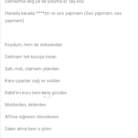
Damarıma değ ya da yoluma bi' taş koy
Havada karada ****im ve ses yapmam (Ses yapmam, ses
yapmam)
Koydum, hem de doksandan
Satmam tek kuruşa insan
Şah, mat, olamam yılandan
Kara çıyanlar sağ ve soldan
Rabb'im koru beni kem gözden
Muhbirden, dirilerden
Affına sığınırım öleceksem
Sakın alma beni o ipten