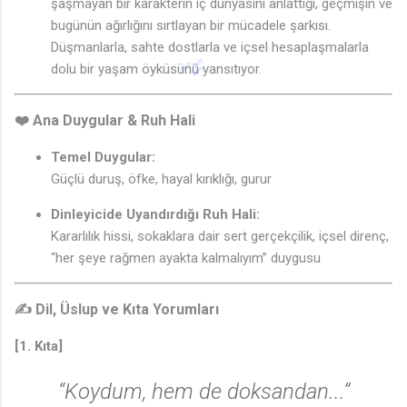
şaşmayan bir karakterin iç dünyasını anlattığı, geçmişin ve
♩
bugünün ağırlığını sırtlayan bir mücadele şarkısı.
Düşmanlarla, sahte dostlarla ve içsel hesaplaşmalarla
dolu bir yaşam öyküsünü yansıtıyor.
❤️ Ana Duygular & Ruh Hali
Temel Duygular:
Güçlü duruş, öfke, hayal kırıklığı, gurur
Dinleyicide Uyandırdığı Ruh Hali:
Kararlılık hissi, sokaklara dair sert gerçekçilik, içsel direnç,
“her şeye rağmen ayakta kalmalıyım” duygusu
✍️ Dil, Üslup ve Kıta Yorumları
♫
[1. Kıta]
“Koydum, hem de doksandan...”