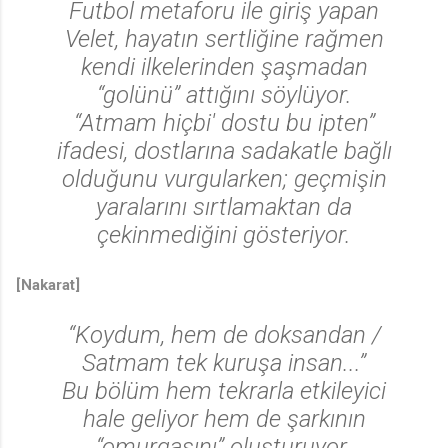
Futbol metaforu ile giriş yapan
Velet, hayatın sertliğine rağmen
kendi ilkelerinden şaşmadan
“golünü” attığını söylüyor.
“Atmam hiçbi' dostu bu ipten”
ifadesi, dostlarına sadakatle bağlı
olduğunu vurgularken; geçmişin
yaralarını sırtlamaktan da
çekinmediğini gösteriyor.
[Nakarat]
“Koydum, hem de doksandan /
Satmam tek kuruşa insan...”
Bu bölüm hem tekrarla etkileyici
hale geliyor hem de şarkının
“omurgasını” oluşturuyor.