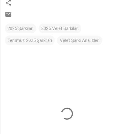
2025 Şarkıları
2025 Velet Şarkıları
Temmuz 2025 Şarkıları
Velet Şarkı Analizleri
Y
o
r
u
m
l
a
r