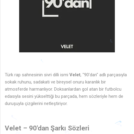
Türk rap sahnesinin sivri dilli ismi
Velet
, "90'dan" adlı parçasıyla
sokak ruhunu, sadakati ve bireysel onuru karanlık bir
♪
atmosferde harmanlıyor. Doksanlardan gol atan bir futbolcu
♩
edasıyla sesini yükselttiği bu parçada, hem sözleriyle hem de
duruşuyla çizgilerini netleştiriyor.
♩
Velet – 90'dan Şarkı Sözleri