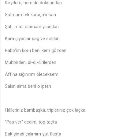
Koydum, hem de doksandan
Satmam tek kuruşa insan
Şah, mat, olamam yılandan
♪
Kara çıyanlar sağ ve soldan
Rabb'im koru beni kem gözden
Muhbirden, di-di-dirilerden
Affına sığınırım öleceksem
Sakın alma beni o ipten
Hâlleriniz bambaşka, tripleriniz çok laçka
"Pas ver" dedim, top taçta
Bak şimdi çalımım şut flaşta