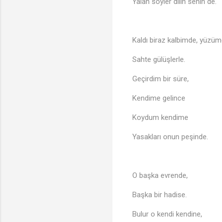
Yalan söyler dilin senin de.
Kaldı biraz kalbimde, yüzüm
Sahte gülüşlerle.
Geçirdim bir süre,
Kendime gelince
Koydum kendime
Yasakları onun peşinde.
O başka evrende,
Başka bir hadise.
Bulur o kendi kendine,