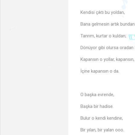
Kendisi çıktı bu yoldan,
Bana gelmesin artık bundan
Tanrım, kurtar o kuldan;
🎵
♬
Dönüyor gibi olursa oradan
♩
♩
Kapansın o yollar, kapansın,
♬

İçine kapansın o da.
♩
🎵
♪
♫
♫
♪
O başka evrende,
Başka bir hadise.
Bulur o kendi kendine,
Bir yılan, bir yalan ooo.