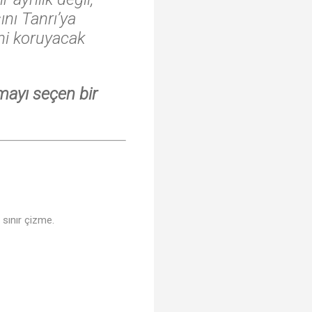
sını Tanrı’ya
ni koruyacak
mayı seçen bir
♬
♬
 sınır çizme.