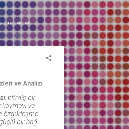
aları anında bul.
leri ve Analizi
sı
, bitmiş bir
ır koymayı ve
ı ve özgürleşme
 güçlü bir bağ