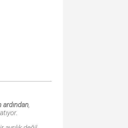
ın ardından
,
atıyor.
ayrılık değil,