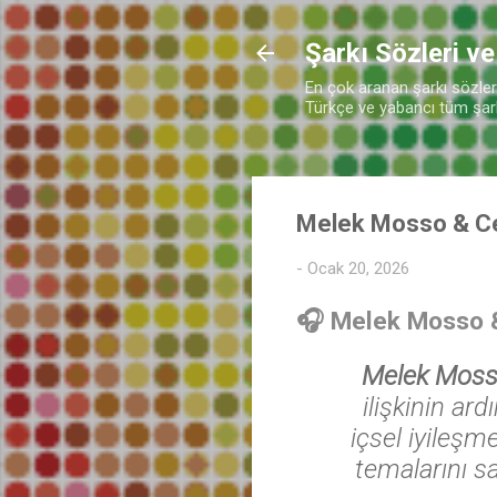
Şarkı Sözleri ve
En çok aranan şarkı sözleri 
Türkçe ve yabancı tüm şarkı
Melek Mosso & Cem
-
Ocak 20, 2026
🎧
Melek Mosso & 
Melek Mosso
ilişkinin ar
içsel iyileşme
temalarını sa