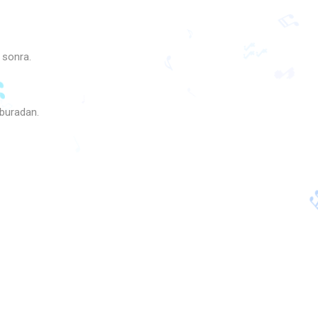
 sonra.
♫
 buradan.
🎶
♪
♬
♪
🎵
♩

♩
♫
♩
🎵