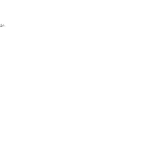
de,
🎵