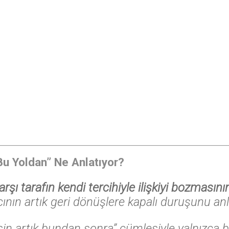
♩
Bu Yoldan” Ne Anlatıyor?
arşı tarafın kendi tercihiyle ilişkiyi bozmasın
cının artık geri dönüşlere kapalı duruşunu anl
n artık bundan sonra” cümlesiyle yalnızca bir 