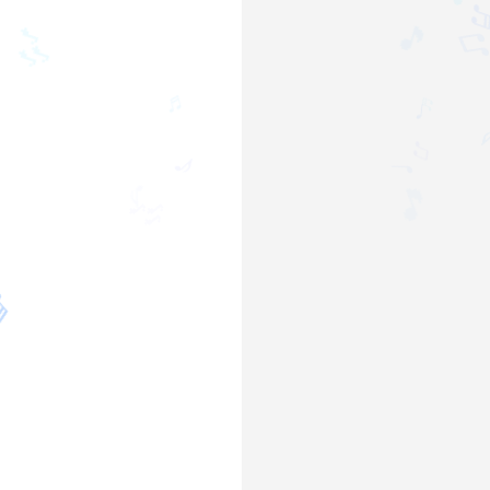
♪
🎵
🎶
🎵
♬
♩
♬
♫
♩
♪
🎵
♪
🎶