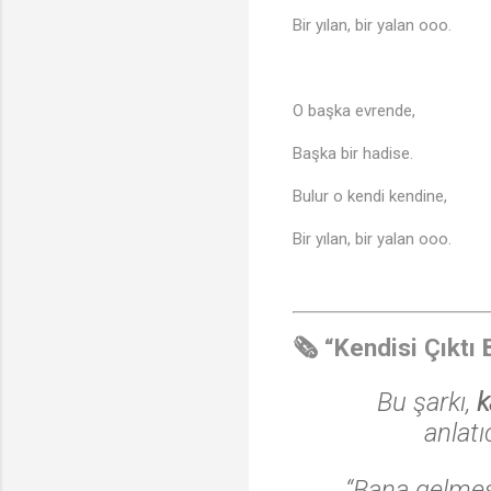
Bir yılan, bir yalan ooo.
O başka evrende,
Başka bir hadise.
Bulur o kendi kendine,
Bir yılan, bir yalan ooo.
🗞️
“Kendisi Çıktı 
Bu şarkı,
k
anlatı
“Bana gelmesi