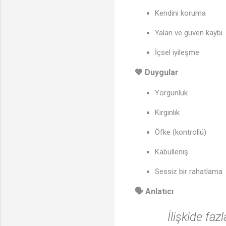
Kendini koruma
Yalan ve güven kaybı
İçsel iyileşme
💖 Duygular
Yorgunluk
Kırgınlık
Öfke (kontrollü)
Kabulleniş
Sessiz bir rahatlama
🗣️ Anlatıcı
İlişkide fa