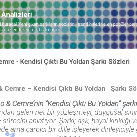
Ana içeriğe atla
 Analizleri
burada! Yeni çıkan şarkıların sözlerini, trend hitleri ve en popüler parç
 sözleri tek yerde, hızlı erişim.
re - Kendisi Çıktı Bu Yoldan Şarkı Sözleri
Cemre – Kendisi Çıktı Bu Yoldan | Şarkı Söz
 & Cemre’nin “Kendisi Çıktı Bu Yoldan” şarkı
dından gelen net bir yüzleşmeyi, duygusal sın
 sürecini anlatıyor. Şarkı; aşk, hayal kırıklığ
de ama çarpıcı bir dille işleyerek dinleyiciyle