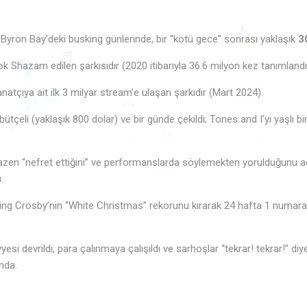
 Byron Bay’deki busking günlerinde, bir “kötü gece” sonrası yaklaşık
3
 Shazam edilen şarkısıdır (2020 itibarıyla 36.6 milyon kez tanımland
anatçıya ait ilk 3 milyar stream’e ulaşan şarkıdır (Mart 2024).
♪
♫
tçeli (yaklaşık 800 dolar) ve bir günde çekildi; Tones and I’yi yaşlı b
🎵
♩
♬
♬
♫
♪
♬
🎶
bazen “nefret ettiğini” ve performanslarda söylemekten yorulduğunu açı
🎶
♫
♫
♩
.
Bing Crosby’nin “White Christmas” rekorunu kırarak 24 hafta 1 numarad
esi devrildi, para çalınmaya çalışıldı ve sarhoşlar “tekrar! tekrar!” diy
nda.