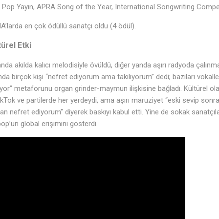
yi Pop Yayın, APRA Song of the Year, International Songwriting Compe
A’larda en çok ödüllü sanatçı oldu (4 ödül).
türel Etki
yanda akılda kalıcı melodisiyle övüldü, diğer yanda aşırı radyoda çalınm
da birçok kişi “nefret ediyorum ama takılıyorum” dedi; bazıları vokalleri
iyor” metaforunu organ grinder-maymun ilişkisine bağladı. Kültürel o
 TikTok ve partilerde her yerdeydi, ama aşırı maruziyet “eski sevip sonr
n nefret ediyorum” diyerek baskıyı kabul etti. Yine de sokak sanatçıla
pop’un global erişimini gösterdi.