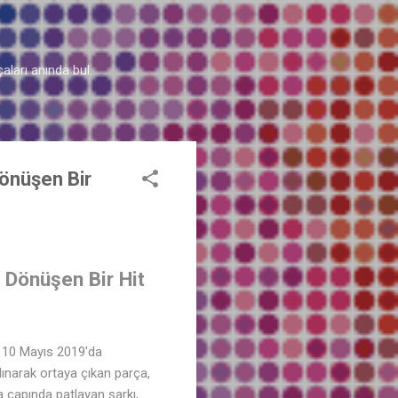
aları anında bul.
önüşen Bir
Dönüşen Bir Hit
e 10 Mayıs 2019'da
lınarak ortaya çıkan parça,
ya çapında patlayan şarkı,