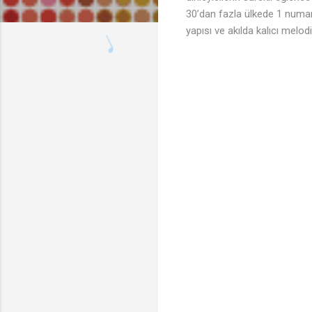
30’dan fazla ülkede 1 numara
yapısı ve akılda kalıcı melod