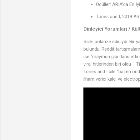
Ödüller: ARIA’da En İ
Tones and I, 2019 ARI
Dinleyici Yorumları / Kül
Şarkı polarize ediciydi: Bir 
bulundu. Reddit tartışmaların
ise “maymun gibi dans ettir
viral hitlerinden biri oldu –
Tones and I bile “bazen onda
ilham verici kaldı ve electro