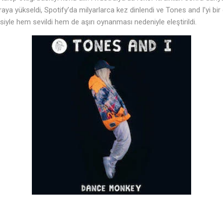
ya yükseldi, Spotify’da milyarlarca kez dinlendi ve Tones and I’yi bir g
isiyle hem sevildi hem de aşırı oynanması nedeniyle eleştirildi.
🎶