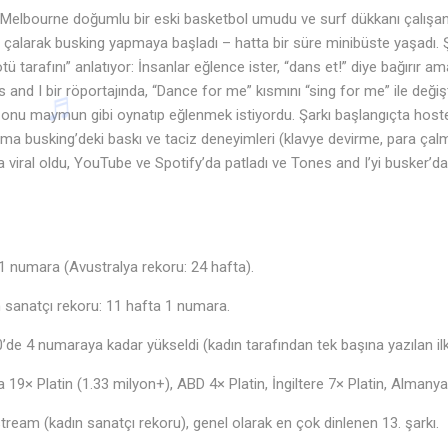
Melbourne doğumlu bir eski basketbol umudu ve surf dükkanı çalışan
e çalarak busking yapmaya başladı – hatta bir süre minibüste yaşadı. 
 tarafını” anlatıyor: İnsanlar eğlence ister, “dans et!” diye bağırır ama
 and I bir röportajında, “Dance for me” kısmını “sing for me” ile değişt
 onu maymun gibi oynatıp eğlenmek istiyordu. Şarkı başlangıçta hostel
ma busking’deki baskı ve taciz deneyimleri (klavye devirme, para çalma g
a viral oldu, YouTube ve Spotify’da patladı ve Tones and I’yi busker’da
1 numara (Avustralya rekoru: 24 hafta).
dın sanatçı rekoru: 11 hafta 1 numara.
de 4 numaraya kadar yükseldi (kadın tarafından tek başına yazılan ilk t
ya 19× Platin (1.33 milyon+), ABD 4× Platin, İngiltere 7× Platin, Almanya
tream (kadın sanatçı rekoru), genel olarak en çok dinlenen 13. şarkı.