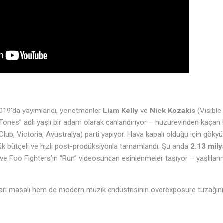
019’da yayımlandı, yönetmenler
Liam Kelly
ve
Nick Kozakis
(Visible
r. Tones” adlı yaşlı bir adam olarak canlandırıyor – huzurevinden kaçan b
b, Victoria, Avustralya) parti yapıyor. Hava kapalı olduğu için gökyüzü 
şük bütçeli ve hızlı post-prodüksiyonla tamamlandı. Şu anda
2.13 mily
k ve Foo Fighters’ın “Run” videosundan esinlenmeler taşıyor – yaşlıların
rı masalı hem de modern müzik endüstrisinin overexposure tuzağını