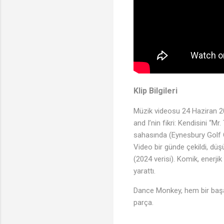
Klip Bilgileri
Müzik videosu 24 Haziran 2
and I’nin fikri: Kendisini “M
sahasında (Eynesbury Golf Clu
Video bir günde çekildi, dü
(2024 verisi). Komik, enerji
yarattı.
Dance Monkey, hem bir başa
parça.