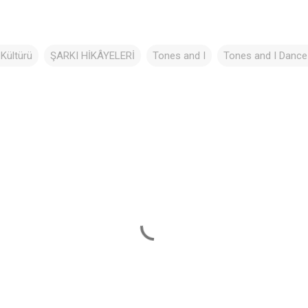
♬
Kültürü
ŞARKI HİKÂYELERİ
Tones and I
Tones and I Dance