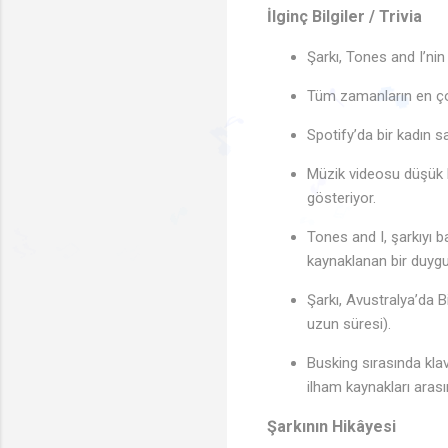
İlginç Bilgiler / Trivia
Şarkı, Tones and I’nin
Tüm zamanların en çok
Spotify’da bir kadın s
🎵
Müzik videosu düşük bü
♩
gösteriyor.
♪
🎵
Tones and I, şarkıyı 
🎵
🎵
♬
🎵
🎶
kaynaklanan bir duygu
Şarkı, Avustralya’da 
uzun süresi).
Busking sırasında klavy
ilham kaynakları arası
Şarkının Hikâyesi