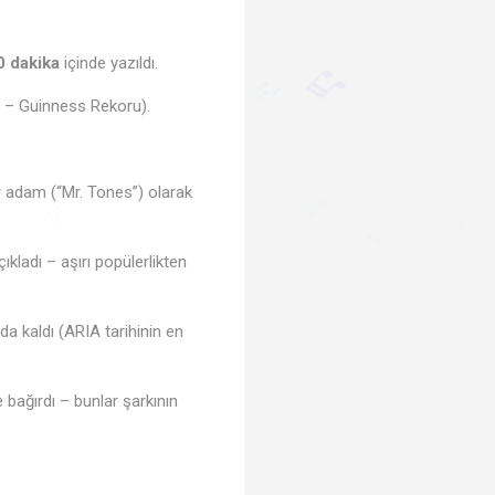
0 dakika
içinde yazıldı.
♪
ı – Guinness Rekoru).
♬
🎶
ir adam (“Mr. Tones”) olarak
kladı – aşırı popülerlikten
🎶
♪
♩
♫
🎵
a kaldı (ARIA tarihinin en
e bağırdı – bunlar şarkının