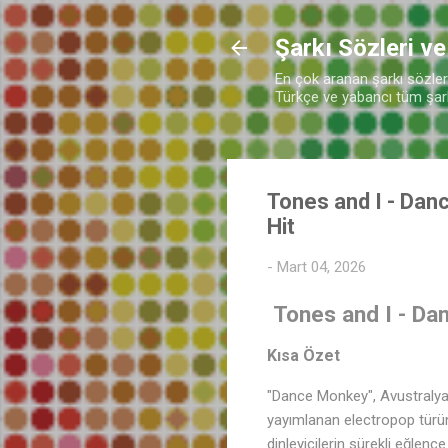
Şarkı Sözleri ve
En çok aranan şarkı sözleri 
Türkçe ve yabancı tüm şarkı
Tones and I - Da
Hit
-
Mart 04, 2026
Tones and I - Da
Kısa Özet
"Dance Monkey", Avustralyal
yayımlanan electropop türün
dinleyicilerin sürekli eğlenc