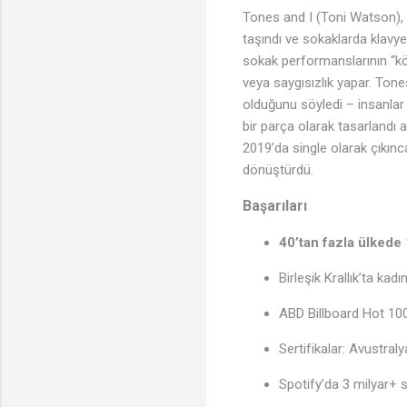
Tones and I (Toni Watson), 
taşındı ve sokaklarda klavy
sokak performanslarının “kötü
veya saygısızlık yapar. Tones
olduğunu söyledi – insanlar
bir parça olarak tasarlandı a
2019’da single olarak çıkınc
dönüştürdü.
Başarıları
♩
40’tan fazla ülkede
Birleşik Krallık’ta ka
ABD Billboard Hot 100’
Sertifikalar: Avustral
Spotify’da 3 milyar+ s