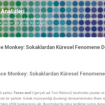
Ana içeriğe atla
 Analizleri
burada! Yeni çıkan şarkıların sözlerini, trend hitleri ve en popüler parç
 sözleri tek yerde, hızlı erişim.
nce Monkey: Sokaklardan Küresel Fenomene D
🎵
nce Monkey: Sokaklardan Küresel Fenomene 
ı şarkıcı
Tones and I
(gerçek adı Toni Watson) tarafından yazılan v
de bir şarkıdır. Sokak müzisyenliği (busking) deneyimlerinden ilham a
e talep ettiği baskıyı konu alır. Avustralya’da rekor kırdıktan sonra dün