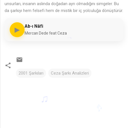
unsurları, insanın aslında doğadan ayrı olmadığını simgeler. Bu
da şarkıyı hem felsefi hem de mistik bir iç yolculuğa dönüştürür.
Ab-ı Nâfi
▶
Mercan Dede feat Ceza
2001 Şarkıları
Ceza Şarkı Analizleri
Y
o
♩
r
u
m
l