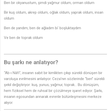
Ben bir okyanustum, şimdi yağmur oldum, orman oldum
Bir kuş oldum, akrep oldum, oğlak oldum, yaprak oldum, insan
♪
oldum
Ben de yandım, ben de ağladım bi' boşluktaydım
Ve ben de toprak oldum
Bu şarkı ne anlatıyor?
“Ab-ı Nâfi”, insanın sabit bir kimlikten çıkıp sürekli dönüşen bir
varoluşa evrilmesini anlatıyor. Ceza’nın sözlerinde “ben” sürekli
şekil değiştiriyor: kuş, yunus, yağmur, toprak… Bu dönüşüm,
hem fiziksel hem de ruhsal bir çözülmeye işaret ediyor. Şarkı,
insanın egosundan arınarak evrenle bütünleşmesini merkeze
♪
alıyor.