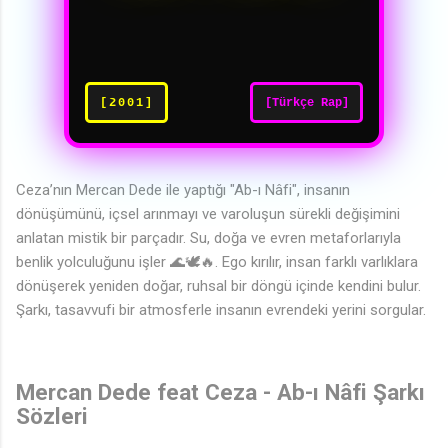
[2001]
[Türkçe Rap]
Ceza’nın Mercan Dede ile yaptığı "Ab-ı Nâfi", insanın
dönüşümünü, içsel arınmayı ve varoluşun sürekli değişimini
anlatan mistik bir parçadır. Su, doğa ve evren metaforlarıyla
benlik yolculuğunu işler 🌊🕊️🔥. Ego kırılır, insan farklı varlıklara
dönüşerek yeniden doğar, ruhsal bir döngü içinde kendini bulur.
Şarkı, tasavvufi bir atmosferle insanın evrendeki yerini sorgular.
Mercan Dede feat Ceza - Ab-ı Nâfi Şarkı
Sözleri
♬