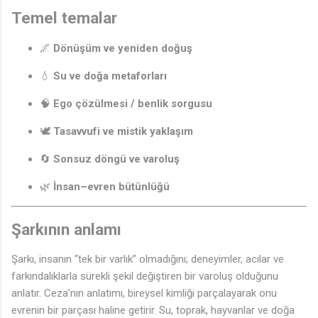
Temel temalar
🌌
Dönüşüm ve yeniden doğuş
💧
Su ve doğa metaforları
🧠
Ego çözülmesi / benlik sorgusu
🕊️
Tasavvufi ve mistik yaklaşım
🔄
Sonsuz döngü ve varoluş
🌿
İnsan–evren bütünlüğü
Şarkının anlamı
Şarkı, insanın “tek bir varlık” olmadığını; deneyimler, acılar ve
farkındalıklarla sürekli şekil değiştiren bir varoluş olduğunu
anlatır. Ceza’nın anlatımı, bireysel kimliği parçalayarak onu
evrenin bir parçası haline getirir. Su, toprak, hayvanlar ve doğa