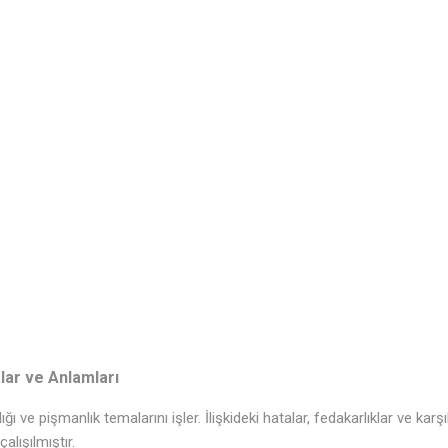
lar ve Anlamları
lığı ve pişmanlık temalarını işler. İlişkideki hatalar, fedakarlıklar ve kar
alışılmıştır.