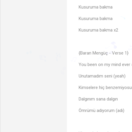
Kusuruma bakma
Kusuruma bakma
Kusuruma bakma x2
♩
{Baran Mengüç - Verse 1}
You been on my mind ever 
🎵
♩
🎵
🎶
♫
♬
🎵
🎶
Unutamadım seni (yeah)
🎵
Kimselere hiç benzemiyosu
Dalgınım sana dalgın
Ömrümü adıyorum (adı)