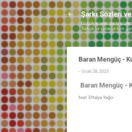
Şarkı Sözleri ve
En çok aranan şarkı sözleri 
Türkçe ve yabancı tüm şarkı
Baran Mengüç - K
-
Ocak 28, 2025
Baran Mengüç - 
feat. Eftalya Yağcı