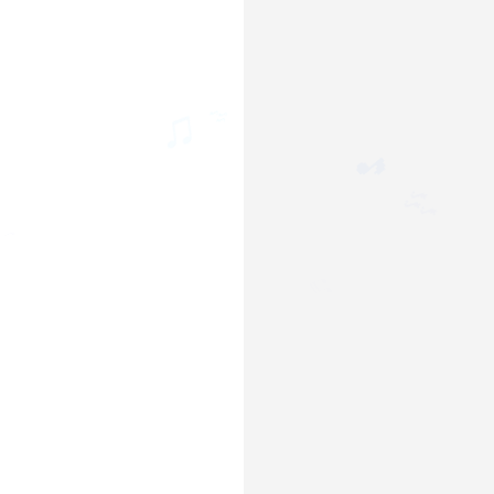
🎶
♫
🎵
🎶
♩