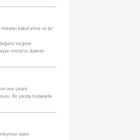
. Hataları kabul etme ve bir
lduğunu vurgular.
leyen metafor, ilişkinin
🎵
nı öne çıkarır.
onusu. Bir yanda fedakarlık
inleyiciye aşkın