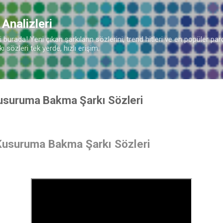
Ana içeriğe atla
 Analizleri
burada! Yeni çıkan şarkıların sözlerini, trend hitleri ve en popüler parç
 sözleri tek yerde, hızlı erişim.
usuruma Bakma Şarkı Sözleri
Kusuruma Bakma Şarkı Sözleri