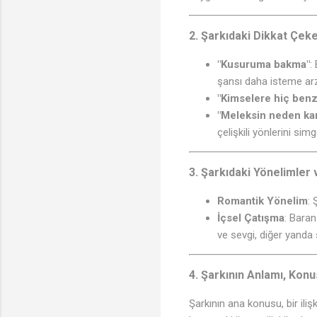
2.
Şarkıdaki Dikkat Çeke
"Kusuruma bakma"
:
şansı daha isteme ar
"Kimselere hiç ben
"Meleksin neden kan
çelişkili yönlerini simg
3.
Şarkıdaki Yönelimler 
Romantik Yönelim
: 
İçsel Çatışma
: Baran
ve sevgi, diğer yanda
4.
Şarkının Anlamı, Konu
Şarkının ana konusu, bir ilişk