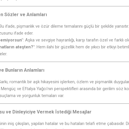
n Sözler ve Anlamları
 Bu ifade, pişmanlık ve özür dileme temalarını güçlü bir şekilde yansıtır
zusunu ifade eder.
zemiyorsun"
: Aşka ve sevgiye hayranlığı, karşı tarafın özel ve farklı o
atların ateşten?"
: Hem ilahi bir güzellik hem de yıkıcı bir etkiyi betim
eler.
ve Bunların Anlamları
Şarkı, romantik bir aşk hikayesini işlerken, özlem ve pişmanlık duyguları
 Mengüç ve Eftalya Yağcı'nın perspektifleri arasında bir gerilim söz k
 suçlama ve yorgunluk temaları var.
su ve Dinleyiciye Vermek İstediği Mesajlar
inin iniş çıkışları, yapılan hatalar ve bu hataları telafi etme çabasıdır. D