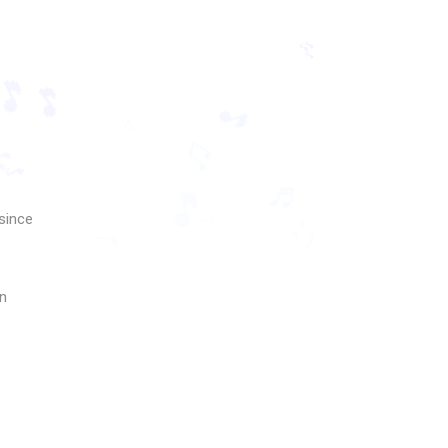
♩
♩
🎶
🎵
🎵
🎵
since
🎶
♫
♫
🎵
♬
♫
♩
♪
n