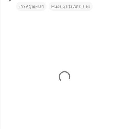
1999 Şarkıları
Muse Şarkı Analizleri
Y
o
r
u
m
l
a
r