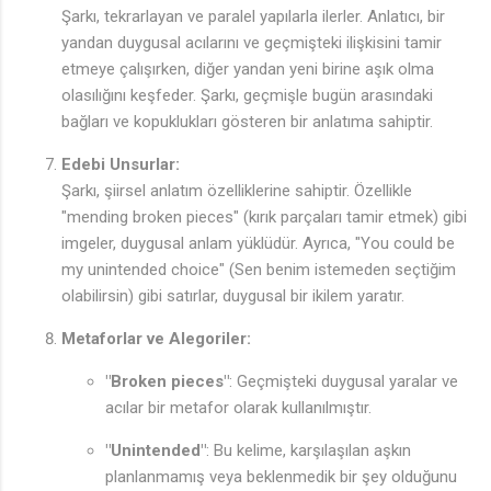
Şarkı, tekrarlayan ve paralel yapılarla ilerler. Anlatıcı, bir
yandan duygusal acılarını ve geçmişteki ilişkisini tamir
etmeye çalışırken, diğer yandan yeni birine aşık olma
olasılığını keşfeder. Şarkı, geçmişle bugün arasındaki
bağları ve kopuklukları gösteren bir anlatıma sahiptir.
Edebi Unsurlar:
Şarkı, şiirsel anlatım özelliklerine sahiptir. Özellikle
"mending broken pieces" (kırık parçaları tamir etmek) gibi
imgeler, duygusal anlam yüklüdür. Ayrıca, "You could be
my unintended choice" (Sen benim istemeden seçtiğim
olabilirsin) gibi satırlar, duygusal bir ikilem yaratır.
Metaforlar ve Alegoriler:
"Broken pieces"
: Geçmişteki duygusal yaralar ve
acılar bir metafor olarak kullanılmıştır.
"Unintended"
: Bu kelime, karşılaşılan aşkın
planlanmamış veya beklenmedik bir şey olduğunu