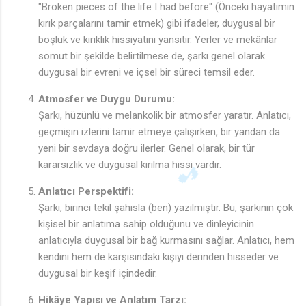
"Broken pieces of the life I had before" (Önceki hayatımın
kırık parçalarını tamir etmek) gibi ifadeler, duygusal bir
boşluk ve kırıklık hissiyatını yansıtır. Yerler ve mekânlar
somut bir şekilde belirtilmese de, şarkı genel olarak
duygusal bir evreni ve içsel bir süreci temsil eder.
Atmosfer ve Duygu Durumu:
Şarkı, hüzünlü ve melankolik bir atmosfer yaratır. Anlatıcı,
geçmişin izlerini tamir etmeye çalışırken, bir yandan da
yeni bir sevdaya doğru ilerler. Genel olarak, bir tür
kararsızlık ve duygusal kırılma hissi vardır.
Anlatıcı Perspektifi:
Şarkı, birinci tekil şahısla (ben) yazılmıştır. Bu, şarkının çok
kişisel bir anlatıma sahip olduğunu ve dinleyicinin
anlatıcıyla duygusal bir bağ kurmasını sağlar. Anlatıcı, hem
kendini hem de karşısındaki kişiyi derinden hisseder ve
duygusal bir keşif içindedir.
Hikâye Yapısı ve Anlatım Tarzı: