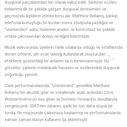
duygusal parçalarından biri olarak kabul edilir. Şarkının sözleri,
beklenmedik bir şekilde gelişen duygusal deneyimleri ve
geçmişteki ilişkilerin izlerini konu alır. Matthew Bellamy, şarkıyı,
telefonla konuştuğu bir kızdan sonra stüdyoda yazdığını ve
♫
"Unintended" adını, hislerinin aniden ve kontrolsüz bir şekilde
ortaya çıkmasından dolayı verdiğini belirtmiştir.
Müzik videosunda, üyelerin farklı odalarda olduğu ve etraflarında
dönen çiftlerin, slit-scan tekniği kullanılarak oluşturulan
efektlerle gösterildiği bir anlatım tarzı benimsenmiştir. Bu
görseller, şarkının melankolik havasını ve sözlerindeki duygusal
yoğunluğu yansıtır.
🎵
Canlı performanslarında, "Unintended" genellikle Matthew
Bellamy'nin akustik gitar ve vokalleriyle açılır, ardından Chris
Wolstenholme'un bas gitarı ve Dominic Howard'ın davullarıyla
zenginleşirdi. 2007'den itibaren, şarkı bir ton daha düşük bir
tonda, Re majöründe çalınmaya başlanmış ve performanslarda
♫
zaman zaman klavye kullanımı da eklenmiştir.