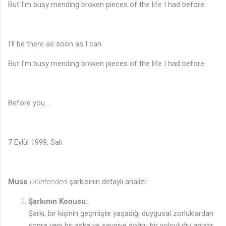
But I'm busy mending broken pieces of the life I had before
I'll be there as soon as I can
But I'm busy mending broken pieces of the life I had before
Before you...
7 Eylül 1999, Salı
Muse
Unintended
şarkısının detaylı analizi:
Şarkının Konusu:
Şarkı, bir kişinin geçmişte yaşadığı duygusal zorluklardan
sonra yeni bir aşka ve sevgiye doğru bir yolculuğu anlatır.