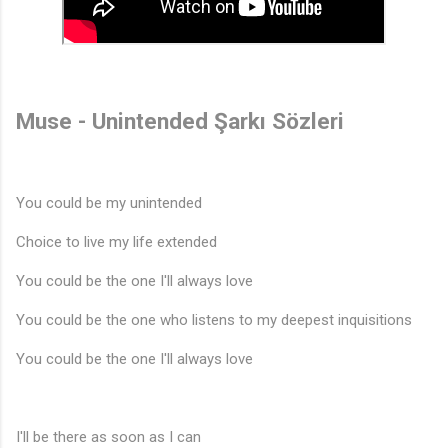
♬
Muse - Unintended Şarkı Sözleri
You could be my unintended
Choice to live my life extended
You could be the one I'll always love
You could be the one who listens to my deepest inquisitions
♩
You could be the one I'll always love
I'll be there as soon as I can