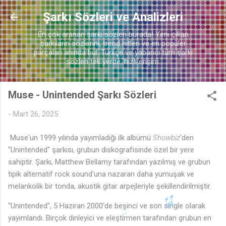
Ana içeriğe atla
Şarkı Sözleri ve Analizleri
En çok aranan şarkı sözleri burada! Yeni çıkan
şarkıların sözlerini, trend hitleri ve en popüler
parçaları anında bul. Türkçe ve yabancı tüm şarkı
sözleri tek yerde, hızlı erişim.
♫
Muse - Unintended Şarkı Sözleri
-
Mart 26, 2025
Muse'un 1999 yılında yayımladığı ilk albümü
Showbiz
'den
"Unintended" şarkısı, grubun diskografisinde özel bir yere
sahiptir. Şarkı, Matthew Bellamy tarafından yazılmış ve grubun
tipik alternatif rock sound'una nazaran daha yumuşak ve
melankolik bir tonda, akustik gitar arpejleriyle şekillendirilmiştir.
"Unintended", 5 Haziran 2000'de beşinci ve son single olarak
yayımlandı. Birçok dinleyici ve eleştirmen tarafından grubun en