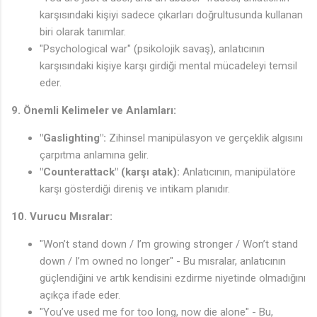
karşısındaki kişiyi sadece çıkarları doğrultusunda kullanan
biri olarak tanımlar.
"Psychological war" (psikolojik savaş), anlatıcının
karşısındaki kişiye karşı girdiği mental mücadeleyi temsil
eder.
9. Önemli Kelimeler ve Anlamları:
"Gaslighting":
Zihinsel manipülasyon ve gerçeklik algısını
çarpıtma anlamına gelir.
"Counterattack" (karşı atak):
Anlatıcının, manipülatöre
karşı gösterdiği direniş ve intikam planıdır.
10. Vurucu Mısralar:
"Won’t stand down / I’m growing stronger / Won’t stand
down / I’m owned no longer" - Bu mısralar, anlatıcının
güçlendiğini ve artık kendisini ezdirme niyetinde olmadığını
açıkça ifade eder.
"You’ve used me for too long, now die alone" - Bu,