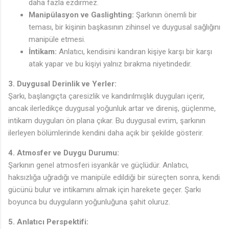
daha fazla ezdirmez.
Manipülasyon ve Gaslighting:
Şarkının önemli bir
teması, bir kişinin başkasının zihinsel ve duygusal sağlığını
manipüle etmesi.
İntikam:
Anlatıcı, kendisini kandıran kişiye karşı bir karşı
atak yapar ve bu kişiyi yalnız bırakma niyetindedir.
3. Duygusal Derinlik ve Yerler:
Şarkı, başlangıçta çaresizlik ve kandırılmışlık duyguları içerir,
ancak ilerledikçe duygusal yoğunluk artar ve direniş, güçlenme,
intikam duyguları ön plana çıkar. Bu duygusal evrim, şarkının
ilerleyen bölümlerinde kendini daha açık bir şekilde gösterir.
4. Atmosfer ve Duygu Durumu:
Şarkının genel atmosferi isyankâr ve güçlüdür. Anlatıcı,
haksızlığa uğradığı ve manipüle edildiği bir süreçten sonra, kendi
gücünü bulur ve intikamını almak için harekete geçer. Şarkı
boyunca bu duyguların yoğunluğuna şahit oluruz.
5. Anlatıcı Perspektifi: