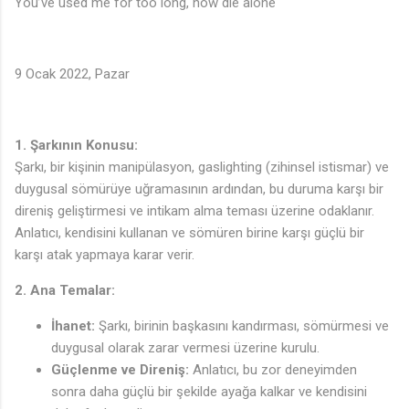
You’ve used me for too long, now die alone
9 Ocak 2022, Pazar
1. Şarkının Konusu:
Şarkı, bir kişinin manipülasyon, gaslighting (zihinsel istismar) ve
duygusal sömürüye uğramasının ardından, bu duruma karşı bir
direniş geliştirmesi ve intikam alma teması üzerine odaklanır.
Anlatıcı, kendisini kullanan ve sömüren birine karşı güçlü bir
karşı atak yapmaya karar verir.
2. Ana Temalar:
İhanet:
Şarkı, birinin başkasını kandırması, sömürmesi ve
duygusal olarak zarar vermesi üzerine kurulu.
Güçlenme ve Direniş:
Anlatıcı, bu zor deneyimden
sonra daha güçlü bir şekilde ayağa kalkar ve kendisini