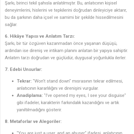
Şarkı, birinci tekil şahısla anlatılmıştır. Bu, anlatıcının kişisel
deneyimlerini, hislerini ve tepkilerini doğrudan dinleyiciye aktarır,
bu da şarkının daha içsel ve samimi bir şekilde hissedilmesini
sağlar.
6. Hikâye Yapısı ve Anlatım Tarzı:
Şarkı, bir tür özgüven kazanmadan önce yaşanan düşüşü,
ardından ise direniş ve intikam planını anlatan bir yapıya sahiptir.
Anlatım tarzı doğrudan ve güçlüdür, duygusal yoğunlukla ilerler.
7. Edebi Unsurlar:
Tekrar:
"Won’t stand down" mısrasının tekrar edilmesi,
anlatıcının kararlılığını ve direnişini vurgular.
Anadiplama:
"I’ve opened my eyes, I see your disguise"
gibi ifadeler, karakterin farkındalık kazandığını ve artık
yanıltılmadığını gösterir.
8. Metaforlar ve Alegoriler:
"You are just a user, and an abuser" ifadesi, anlatıcının