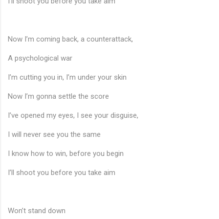
I’ll shoot you before you take aim
Now I’m coming back, a counterattack,
♬
A psychological war
I’m cutting you in, I’m under your skin
Now I’m gonna settle the score
I’ve opened my eyes, I see your disguise,
I will never see you the same
I know how to win, before you begin
I’ll shoot you before you take aim
Won’t stand down