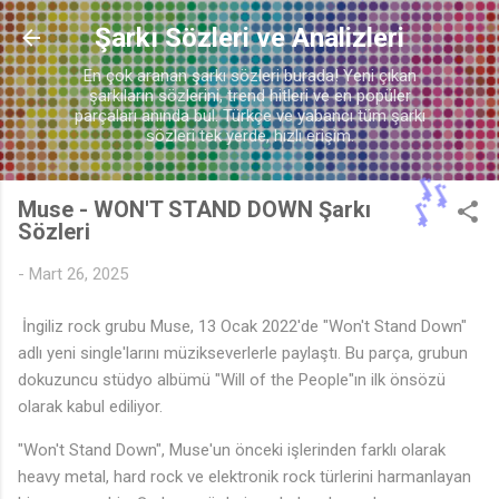
Ana içeriğe atla
Şarkı Sözleri ve Analizleri
En çok aranan şarkı sözleri burada! Yeni çıkan
♬
şarkıların sözlerini, trend hitleri ve en popüler
parçaları anında bul. Türkçe ve yabancı tüm şarkı
sözleri tek yerde, hızlı erişim.
♫
Muse - WON'T STAND DOWN Şarkı
Sözleri
-
Mart 26, 2025
İngiliz rock grubu Muse, 13 Ocak 2022'de "Won't Stand Down"
adlı yeni single'larını müzikseverlerle paylaştı. Bu parça, grubun
dokuzuncu stüdyo albümü "Will of the People"ın ilk önsözü
olarak kabul ediliyor.
♩
"Won't Stand Down", Muse'un önceki işlerinden farklı olarak
heavy metal, hard rock ve elektronik rock türlerini harmanlayan