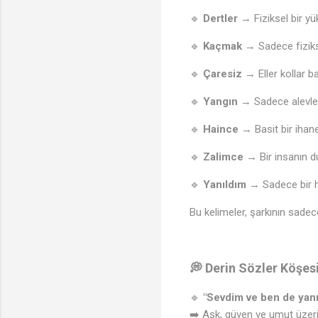
🔹
Dertler
→ Fiziksel bir yü
🔹
Kaçmak
→ Sadece fiziks
🔹
Çaresiz
→ Eller kollar b
🎶
🔹
Yangın
→ Sadece alevler d
🔹
Haince
→ Basit bir ihanet
🔹
Zalimce
→ Bir insanın du
🔹
Yanıldım
→ Sadece bir ha
Bu kelimeler, şarkının sadec
💭 Derin Sözler Köşes
🔹
"Sevdim ve ben de yanı
➡️ Aşk, güven ve umut üzerin