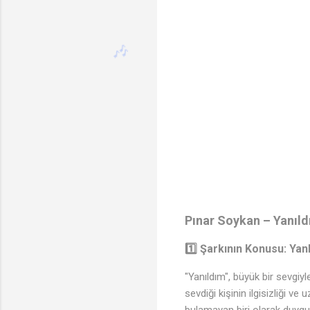
Pınar Soykan – Yanıldım
1️⃣
Şarkının Konusu: Yan
"Yanıldım", büyük bir sevgiyl
sevdiği kişinin ilgisizliği ve
bulamayan biri olarak duygul