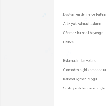
♬
Düştüm en derine de battı
Artık yok kalmadı sabrım
Sönmez bu nasıl bi yangın
♪
Haince
♩
♬
♪
🎵
Bulamadım bir yolunu
🎶
🎵
Olamadım hiçbi zamanda u
Kalmadı içimde duygu
Söyle şimdi hangimiz suçlu