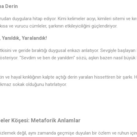
ma Derin
rudan duygulara hitap ediyor. Kimi kelimeler acıyı, kimileri sitemi ve kır
sa ve vurucu cümleler, şarkının etkileyiciliğini güçlendiriyor.
Yanıldık, Yaralandık!
 etkisini ve geride bıraktığı duygusal enkazı anlatıyor. Sevgiyle başlayan b
österiyor. "Sevdim ve ben de yanıldım" sözü, aşkın bazen nasıl büyük b
in ve hayal kırıklığının kalpte açtığı derin yaraları hissettiren bir şark
çıkmaz sokak olduğunu hatırlatıyor.
eler Köşesi: Metaforik Anlamlar
zlemek değil, aynı zamanda geçmişe duyulan bir özlem ve ruhun içind