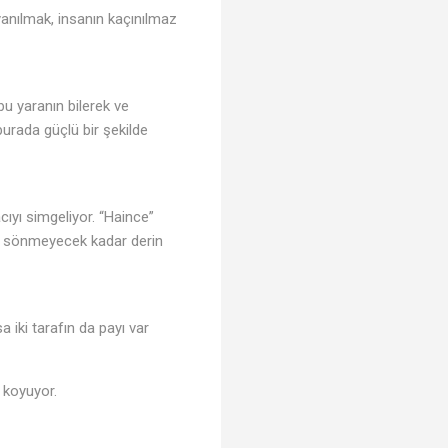
yanılmak, insanın kaçınılmaz
 bu yaranın bilerek ve
burada güçlü bir şekilde
acıyı simgeliyor. “Haince”
lay sönmeyecek kadar derin
a iki tarafın da payı var
a koyuyor.