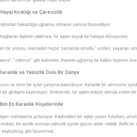
Hayal Kırıklığı ve Çaresizlik
arafından haksızlığa uğramış olmanın sancısı hissediliyor.
ağlanan ilişkinin yıkılması, bir aşkın büyük bir hataya dönüşmesi.
m bir yolunu, olamadım hiçbir zamanda umutlu" sözleri, yaşanan umut
♪
ince", "zalimce" gibi kelimeler, ihanete uğramış bir kalbin hislerini öne 
aranlık ve Yalnızlık Dolu Bir Dünya
üzün ve derin bir içsel çatışma barındırıyor. Karanlık bir atmosfer içind
bir girdapta kayboluyor. Dinleyicide, bir aşkın enkazı altında ezilen bir 
lbin En Karanlık Köşelerinde
ırılgan noktalarına götürüyor. Kaybedilen bir aşkın yasını tutarken, umut 
mekân, bir ayrılık sonrası yalnızlık içinde geçen anlar olabilir. Belki 
de kaybolmuş gibi hissetmek…