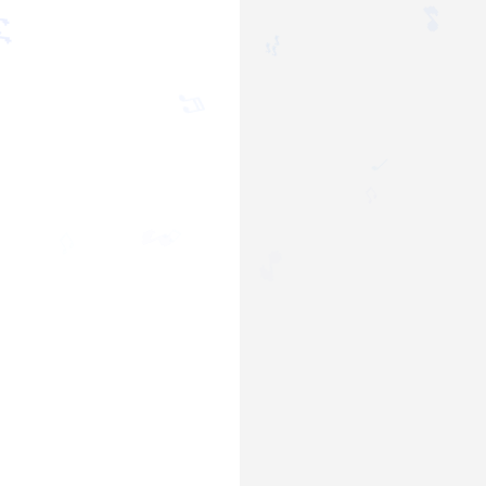
♫
🎵

🎶
♬
♩
♫
🎵
♫
♫