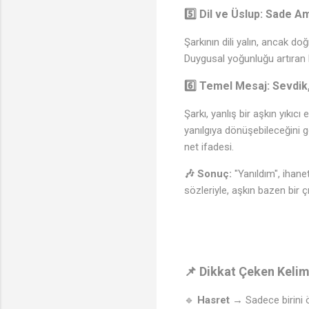
5️⃣
Dil ve Üslup: Sade A
Şarkının dili yalın, ancak doğ
Duygusal yoğunluğu artıran kı
6️⃣
Temel Mesaj: Sevdik, 
Şarkı, yanlış bir aşkın yıkıcı
yanılgıya dönüşebileceğini g
net ifadesi.
🎶 Sonuç:
"Yanıldım", ihanet
sözleriyle, aşkın bazen bir 
📌 Dikkat Çeken Kelim
🔹
Hasret
→ Sadece birini ö