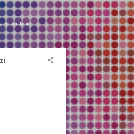
aları anında bul.
zi
♬