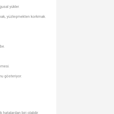
gusal yükler.
mak, yüzleşmekten korkmak.
rbe.
emesi.
nu gösteriyor.
atalardan biri olabilir.