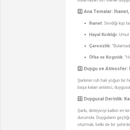
2️⃣
Ana Temalar: İhanet, 
İhanet:
Sevdiği kişi t
Hayal Kırıklığı:
Umut b
Çaresizlik:
"Bulamadı
Öfke ve Kırgınlık:
"Ha
3️⃣
Duygu ve Atmosfer: K
Şarkının ruh hali yoğun bir h
başa kalan anlatıcı, duygusal 
4️⃣
Duygusal Derinlik: Ka
Şarkı, dinleyiciyi kalbin en k
durumda. Duyguların geçtiği 
oturmak, belki de bir şehir