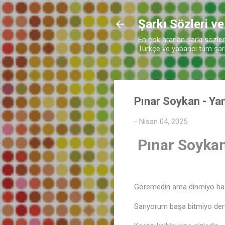
Şarkı Sözleri ve
En çok aranan şarkı sözleri 
Türkçe ve yabancı tüm şarkı
Pınar Soykan - Yan
-
Nisan 04, 2025
Pınar Soykan 
Göremedin ama dinmiyo ha
Sarıyorum başa bitmiyo der