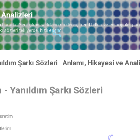
Ana içeriğe atla
🎶
 Analizleri
burada! Yeni çıkan şarkıların sözlerini, trend hitleri ve en popüler parç
 sözleri tek yerde, hızlı erişim.
ıldım Şarkı Sözleri | Anlamı, Hikayesi ve Anali
- Yanıldım Şarkı Sözleri
sretim
tlerim