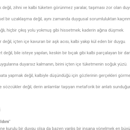
k değil, zihni ve kalbi tüketen görünmez yaralar, taşıması zor olan duy
el bir uzaklaşma değil, aynı zamanda duygusal sorumluluktan kaçın
ağlı, hiçbir çıkış yolu yokmuş gibi hissetmek; kaderin ağına düşmek.
eğil, içten içe kavuran bir aşk acısı, kalbi yakıp kül eden bir duygu.
 değil, bile isteye yapılan, keskin bir bıçak gibi kalbi parçalayan bir da
ygularına duyarsız kalmanın, birini içten içe tüketmenin soğuk yüzü.
ta yapmak değil, kalbiyle düşündüğü için gözlerinin gerçekleri görm
e sözcükler değil, derin anlamlar taşıyan metaforik bir anlatı sunduğu
i
ldım"
e kurulu bir duygu olsa da bazen yanlış bir insana yönelmek en büyük h