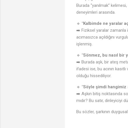
Burada “yanılmak” kelimesi, 
deneyimleri arasında.
🔹
"Kalbimde ne yaralar aç
➡️ Fiziksel yaralar zamanla i
acımasızca açıldığını vurgul
işlenmiş.
🔹
"Sönmez, bu nasıl bir 
➡️ Burada aşk, bir ateş metaf
ifadesi ise, bu acının kasıt
olduğu hissediliyor.
🔹
"Söyle şimdi hangimiz 
➡️ Aşkın bitiş noktasında soru
mıdır? Bu satır, dinleyiciyi 
Bu sözler, şarkının duygusal 