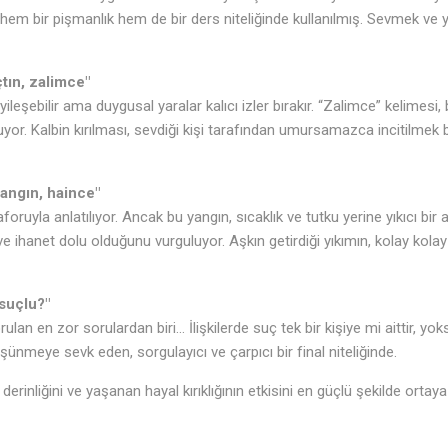
hem bir pişmanlık hem de bir ders niteliğinde kullanılmış. Sevmek ve 
tın, zalimce"
yileşebilir ama duygusal yaralar kalıcı izler bırakır. “Zalimce” kelimesi,
uyor. Kalbin kırılması, sevdiği kişi tarafından umursamazca incitilmek 
yangın, haince"
oruyla anlatılıyor. Ancak bu yangın, sıcaklık ve tutku yerine yıkıcı bir 
lı ve ihanet dolu olduğunu vurguluyor. Aşkın getirdiği yıkımın, kolay ko
suçlu?"
lan en zor sorulardan biri… İlişkilerde suç tek bir kişiye mi aittir, yoks
düşünmeye sevk eden, sorgulayıcı ve çarpıcı bir final niteliğinde.
derinliğini ve yaşanan hayal kırıklığının etkisini en güçlü şekilde ortay