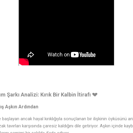
 Şarkı Analizi: Kırık Bir Kalbin İtirafı 💔
lış Aşkın Ardından
e başlayan ancak hayal kırıklığıyla sonuçlanan bir ilişkinin öyküsünü anla
 uzak tavırları karşısında çaresiz kaldığını dile getiriyor. Aşkın içinde ka
arını samimi bir şekilde ifade ediyor.