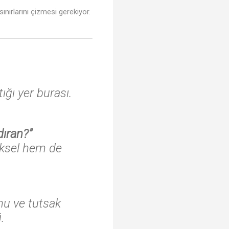
ınırlarını çizmesi gerekiyor.
ığı yer burası.
ıran?”
iksel hem de
nu ve tutsak
.