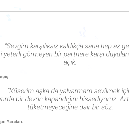
♩
“Sevgim karşılıksız kaldıkça sana hep az gel
🎵
i yeterli görmeyen bir partnere karşı duyulan 
🎶
açık.
♪

♬
eçiş:
“Küserim aşka da yalvarmam sevilmek içi
tırda bir devrin kapandığını hissediyoruz. Art
tüketmeyeceğine dair bir söz.
şin Yaraları: