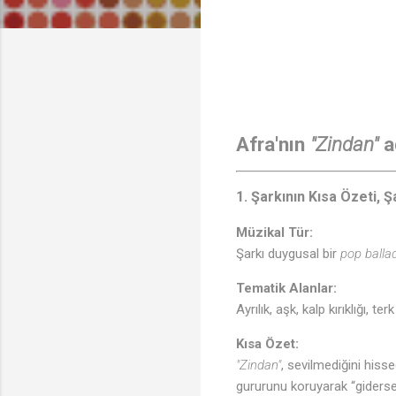
Afra'nın
"Zindan"
ad
1. Şarkının Kısa Özeti, 
Müzikal Tür:
Şarkı duygusal bir
pop balla
Tematik Alanlar:
Ayrılık, aşk, kalp kırıklığı, t
Kısa Özet:
"Zindan"
, sevilmediğini hisse
gururunu koruyarak “gidersen