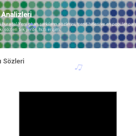
Ana içeriğe atla
 Analizleri
burada! Yeni çıkan şarkıların sözlerini, trend hitleri ve en popüler parç
 sözleri tek yerde, hızlı erişim.
ı Sözleri