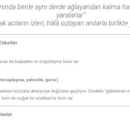
ında benle aynı derde ağlayandan kalma hatı
yaralarlar”
♫
k acıların izleri, hâlâ sızlayan anılarla birlikte
Etiketler
biraz da başkaldırı ve özgürleşme hissi var.
♫
 hesaplaşma, yalnızlık, gurur)
rkının hüznünü dinleyiciye doğrudan geçiriyor. Özellikle “gidebilirsin e
ş hem de soğuk bir uzaklaşma hissi var.
lanlar