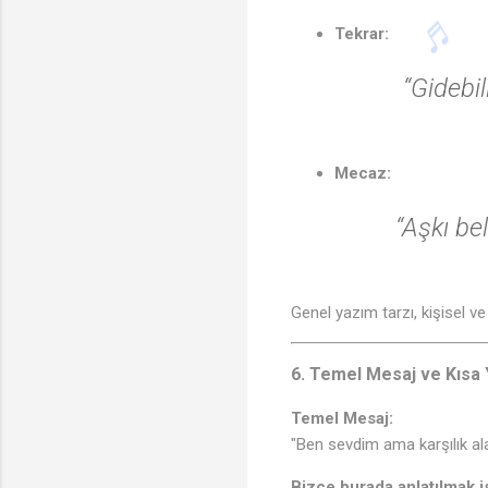
Tekrar:
“Gidebi
Mecaz:
“Aşkı be
Genel yazım tarzı, kişisel ve
6. Temel Mesaj ve Kısa
Temel Mesaj:
"Ben sevdim ama karşılık a
Bizce burada anlatılmak i