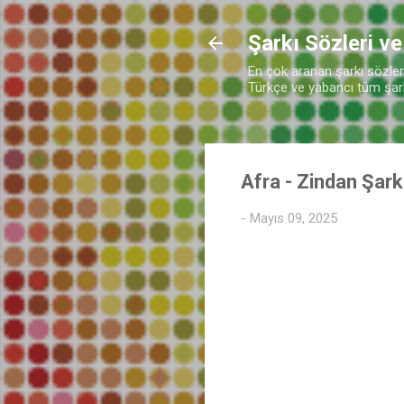
Şarkı Sözleri ve
♬
En çok aranan şarkı sözleri 
Türkçe ve yabancı tüm şarkı
Afra - Zindan Şark
-
Mayıs 09, 2025