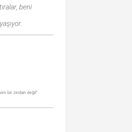
ralar, beni
 yaşıyor.
vim bir zindan değil”
♪