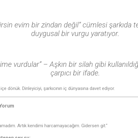
lirsin evim bir zindan değil” cümlesi şarkıda 
duygusal bir vurgu yaratıyor.
lime vurdular”
– Aşkın bir silah gibi kullanıld
çarpıcı bir ifade.
 içe dönük. Dinleyiciyi, şarkıcının iç dünyasına davet ediyor.
 Yorum
lamadım. Artık kendimi harcamayacağım. Gidersen git."
stenen şey şu: