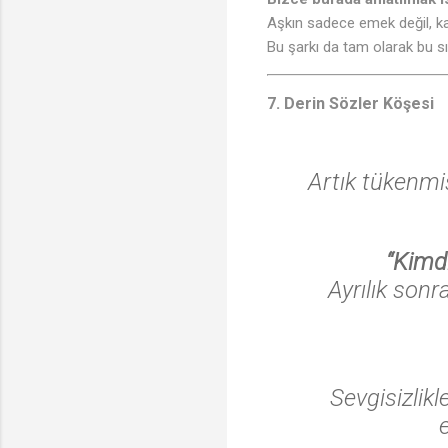
Aşkın sadece emek değil, kar
Bu şarkı da tam olarak bu sın
7. Derin Sözler Köşesi
Artık tükenmiş
“Kimd
Ayrılık son
Sevgisizlik