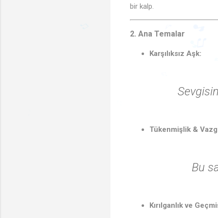
bir kalp.
2. Ana Temalar
Karşılıksız Aşk:
♪
♫
🎵
Sevgisin
♫
🎵

♬
♩
♫
Tükenmişlik & Vazg
Bu sa
Kırılganlık ve Geçmi