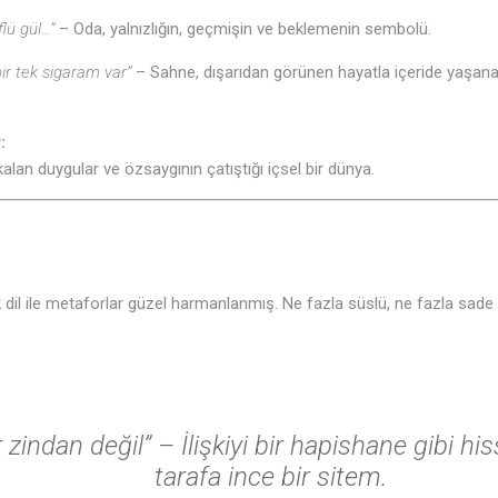
lü gül…”
– Oda, yalnızlığın, geçmişin ve beklemenin sembolü.
r tek sigaram var”
– Sahne, dışarıdan görünen hayatla içeride yaşana
:
 kalan duygular ve özsaygının çatıştığı içsel bir dünya.
k dil ile metaforlar güzel harmanlanmış. Ne fazla süslü, ne fazla sade 
 zindan değil”
– İlişkiyi bir hapishane gibi his
tarafa ince bir sitem.