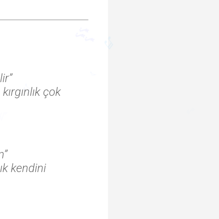
♪
ir”
kırgınlık çok
🎶
♬
♪
♫
🎵
n”
ık kendini