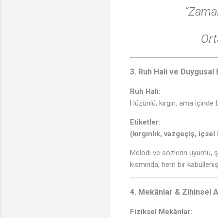
“Zaman
Orta
3. Ruh Hali ve Duygusal 
Ruh Hali:
Hüzünlü, kırgın, ama içinde 
Etiketler:
(kırgınlık, vazgeçiş, içsel
Melodi ve sözlerin uyumu, şa
kısmında, hem bir kabulleni
4. Mekânlar & Zihinsel A
Fiziksel Mekânlar: