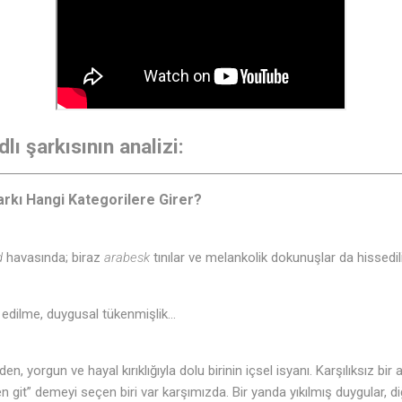
lı şarkısının analizi:
Şarkı Hangi Kategorilere Girer?
d
havasında; biraz
arabesk
tınılar ve melankolik dokunuşlar da hissedil
erk edilme, duygusal tükenmişlik...
den, yorgun ve hayal kırıklığıyla dolu birinin içsel isyanı. Karşılıksız bir
 git” demeyi seçen biri var karşımızda. Bir yanda yıkılmış duygular, 