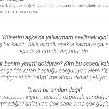
şılık da gerektirdiği. Bir yerden sonra insanın kendini kaybetmemesi, s
ır çizme ânını anlatıyor.
“Küserim aşka da yalvarmam sevilmek için”
 bir kalbin, hâlâ dimdik ayakta kalmaya çalışt
İçinde sitem de var, onur da.
ir benim yerimi dolduran? Kim bu cesedi kald
rası geride kalan boşluğu sorguluyor. Hem fiz
duygusal bir “ölüm” metaforu dikkat çekiyor.
“Evim bir zindan değil”
le suçlanan kişinin, aslında özgürlük sunduğu
etmediğini anlatıyor. Çok sade ama çok güçlü