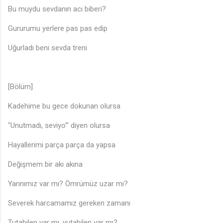
Bu muydu sevdanın acı biberi?
Gururumu yerlere pas pas edip
Uğurladı beni sevda treni
[Bölüm]
Kadehime bu gece dokunan olursa
"Unutmadı, seviyo'" diyen olursa
Hayallerimi parça parça da yapsa
Değişmem bir akı akına
Yarınımız var mı? Ömrümüz uzar mı?
Severek harcamamız gereken zamanı
Tutabilen var mı, yutabilen var mı?