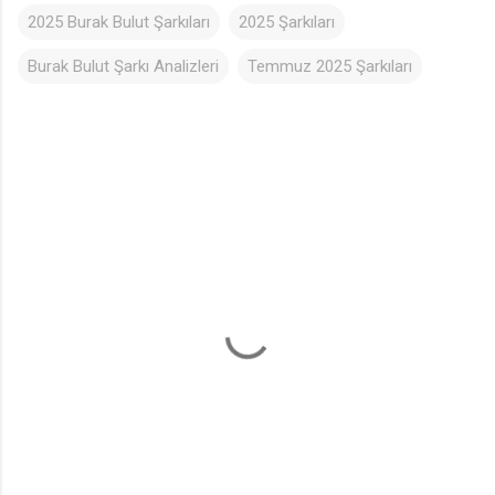
2025 Burak Bulut Şarkıları
2025 Şarkıları
Burak Bulut Şarkı Analizleri
Temmuz 2025 Şarkıları
Y
o
r
u
m
l
a
r