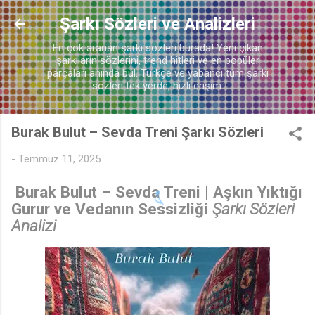
Ana içeriğe atla
Şarkı Sözleri ve Analizleri
En çok aranan şarkı sözleri burada! Yeni çıkan
şarkıların sözlerini, trend hitleri ve en popüler
parçaları anında bul. Türkçe ve yabancı tüm şarkı
sözleri tek yerde, hızlı erişim.
♬
Burak Bulut – Sevda Treni Şarkı Sözleri
-
Temmuz 11, 2025
Burak Bulut – Sevda Treni | Aşkın Yıktığı
Gurur ve Vedanın Sessizliği
Şarkı Sözleri
Analizi