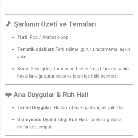
🎵 Şarkının Özeti ve Temaları
Türü:
Pop / Arabesk-pop
Tematik odakları:
Terk edilme, gurur, unutamama, aşkın
yükü
Konu:
Sevdiği kişi tarafından terk edilmiş birinin yaşadığı
hayal kırıklığı, gurur kaybı ve içten içe hâlâ sevmesi
❤️ Ana Duygular & Ruh Hali
Temel Duygular:
Hüzün, öfke, kırgınlık, içsel yalnızlık
Dinleyicide Uyandırdığı Ruh Hali:
İçsel sorgulama,
melankoli, empati