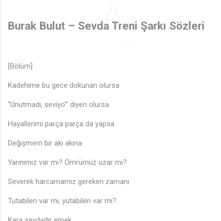
♩
♫
Burak Bulut – Sevda Treni Şarkı Sözleri
🎶
♪
♩

🎶
[Bölüm]
♪
Kadehime bu gece dokunan olursa
"Unutmadı, seviyo'" diyen olursa
Hayallerimi parça parça da yapsa
Değişmem bir akı akına
Yarınımız var mı? Ömrümüz uzar mı?
Severek harcamamız gereken zamanı
Tutabilen var mı, yutabilen var mı?
Kara sevdadır emek