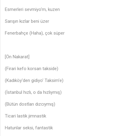
Esmerleri sevmiyo'm, kuzen
🎵
Sarışın kızlar beni üzer
Fenerbahçe (Haha), çok süper
[Ön Nakarat]
(Firari kefo korsan takside)
(Kadıköy'den gidiyo' Taksim'e)
(İstanbul hızlı, o da hızlıymış)
(Bütün dostları dızcıymış)
Ticari lastik jimnastik
Hatunlar seksi, fantastik