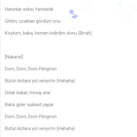
🎶
♫
♩
🎶
Hatunlar seksi, fantastik
🎵
♬
♫

♩
♬
Gittim, uzaktan gördüm onu
♪
♩
♩
🎵
♬
♬
♬
♪
♬
🎶
♫
♪
Koştum, baba, hemen indirdim donu (Brrah)
♩
🎵
♫
♬
♪
♩
♫
🎵
🎵
[Nakarat]
Dom, Dom, Dom Pérignon
Bütün kızlara yol veriyo'm (Hahaha)
Onlar bakar, mesaj atar
Baba gider suikast yapar
Dom, Dom, Dom Pérignon
Bütün kızlara yol veriyo'm (Hahaha)