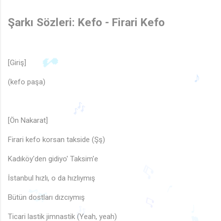
Şarkı Sözleri: Kefo - Firari Kefo
♩
[Giriş]
(kefo paşa)
🎵
[Ön Nakarat]
♪
Firari kefo korsan takside (Şş)
Kadıköy'den gidiyo' Taksim'e
🎶
İstanbul hızlı, o da hızlıymış
♬
Bütün dostları dızcıymış
♩
Ticari lastik jimnastik (Yeah, yeah)