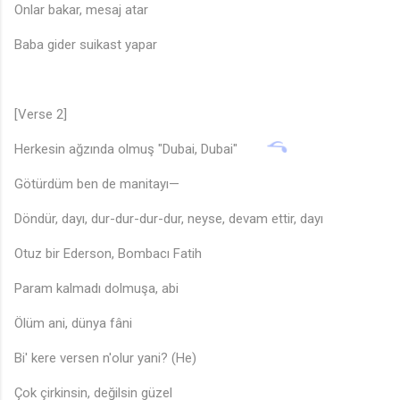
Onlar bakar, mesaj atar
Baba gider suikast yapar
[Verse 2]
Herkesin ağzında olmuş "Dubai, Dubai"
Götürdüm ben de manitayı—
Döndür, dayı, dur-dur-dur-dur, neyse, devam ettir, dayı
Otuz bir Ederson, Bombacı Fatih
Param kalmadı dolmuşa, abi
Ölüm ani, dünya fâni
Bi' kere versen n'olur yani? (He)
Çok çirkinsin, değilsin güzel