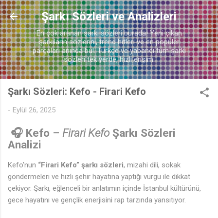
Ana içeriğe atla
Şarkı Sözleri ve Analizleri
En çok aranan şarkı sözleri burada! Yeni çıkan
şarkıların sözlerini, trend hitleri ve en popüler
parçaları anında bul. Türkçe ve yabancı tüm şarkı
sözleri tek yerde, hızlı erişim.
Şarkı Sözleri: Kefo - Firari Kefo
-
Eylül 26, 2025
🎧 Kefo –
Firari Kefo
Şarkı Sözleri
Analizi
Kefo’nun
“Firari Kefo” şarkı sözleri
, mizahi dili, sokak
göndermeleri ve hızlı şehir hayatına yaptığı vurgu ile dikkat
çekiyor. Şarkı, eğlenceli bir anlatımın içinde İstanbul kültürünü,
gece hayatını ve gençlik enerjisini rap tarzında yansıtıyor.