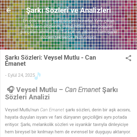
♫
Ana içeriğe atla
Şarkı Sözleri ve Analizleri
En çok aranan şarkı sözleri burada! Yeni çıkan
şarkıların sözlerini, trend hitleri ve en popüler
parçaları anında bul. Türkçe ve yabancı tüm şarkı
sözleri tek yerde, hızlı erişim.
Şarkı Sözleri: Veysel Mutlu - Can
Emanet
-
Eylül 24, 2025
🎧 Veysel Mutlu –
Can Emanet
Şarkı
Sözleri Analizi
Veysel Mutlu’nun
Can Emanet
şarkı sözleri, derin bir aşk acısını,
hayata duyulan isyanı ve fani dünyanın geçiciliğini aynı potada
eritiyor. Şarkı, melankolik sözleri ve isyankâr tavrıyla dinleyiciye
hem bireysel bir kırılmayı hem de evrensel bir duyguyu aktarıyor.