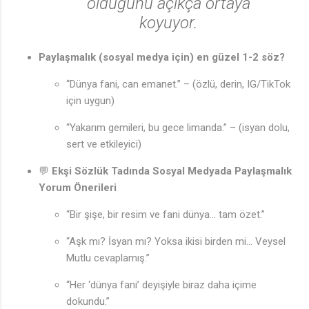
olduğunu açıkça ortaya
koyuyor.
Paylaşmalık (sosyal medya için) en güzel 1-2 söz?
“Dünya fani, can emanet.” – (özlü, derin, IG/TikTok
için uygun)
“Yakarım gemileri, bu gece limanda.” – (isyan dolu,
sert ve etkileyici)
💬
Ekşi Sözlük Tadında Sosyal Medyada Paylaşmalık
Yorum Önerileri
“Bir şişe, bir resim ve fani dünya… tam özet.”
“Aşk mı? İsyan mı? Yoksa ikisi birden mi… Veysel
Mutlu cevaplamış.”
“Her ‘dünya fani’ deyişiyle biraz daha içime
dokundu.”