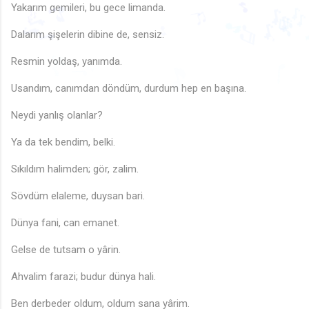
🎶
Yakarım gemileri, bu gece limanda.
♫
🎶
♩
♪
🎵
♩
🎵
🎶
🎵
♫
Dalarım şişelerin dibine de, sensiz.
🎶
🎵
🎶
🎶
♬
♫
🎵
🎵
♩
Resmin yoldaş, yanımda.
🎶
♩
♪
♩
🎵
🎵
Usandım, canımdan döndüm, durdum hep en başına.
♬
Neydi yanlış olanlar?
Ya da tek bendim, belki.
♬
Sıkıldım halimden; gör, zalim.
Sövdüm elaleme, duysan bari.
Dünya fani, can emanet.
Gelse de tutsam o yârin.
Ahvalim farazi; budur dünya hali.
Ben derbeder oldum, oldum sana yârim.