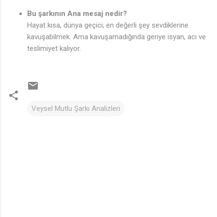
Bu şarkının Ana mesaj nedir?
Hayat kısa, dünya geçici; en değerli şey sevdiklerine
kavuşabilmek. Ama kavuşamadığında geriye isyan, acı ve
teslimiyet kalıyor.
Veysel Mutlu Şarkı Analizleri
Y
o
r
u
m
l
a