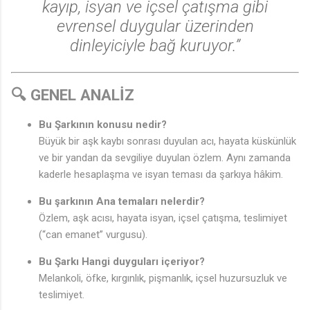
kayıp, isyan ve içsel çatışma gibi
evrensel duygular üzerinden
dinleyiciyle bağ kuruyor.”
🔍 GENEL ANALİZ
Bu Şarkının konusu nedir?
Büyük bir aşk kaybı sonrası duyulan acı, hayata küskünlük
ve bir yandan da sevgiliye duyulan özlem. Aynı zamanda
kaderle hesaplaşma ve isyan teması da şarkıya hâkim.
Bu şarkının Ana temaları nelerdir?
Özlem, aşk acısı, hayata isyan, içsel çatışma, teslimiyet
(“can emanet” vurgusu).
♪
Bu Şarkı Hangi duyguları içeriyor?
Melankoli, öfke, kırgınlık, pişmanlık, içsel huzursuzluk ve
♪
🎵
teslimiyet.