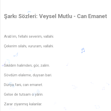
Şarkı Sözleri: Veysel Mutlu - Can Emanet
Arab’ım, fellahi severim, vallahi.
🎵
Çekerim silahı, vururam, vallahi.
Sıkıldım halimden; gör, zalim.
♪
♪
Sövdüm elaleme, duysan bari.
♩
♩
Dünya fani, can emanet.
♪
🎵
Gelse de tutsam o yârin.
♩
🎶
♫
🎵
Zarar ziyanmış kalanlar.