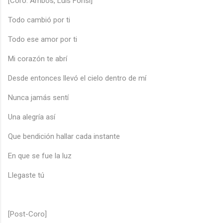
[Coro: Ambos, Luis Fonsi]
Todo cambió por ti
Todo ese amor por ti
Mi corazón te abrí
Desde entonces llevó el cielo dentro de mí
Nunca jamás sentí
Una alegría así
Que bendición hallar cada instante
En que se fue la luz
Llegaste tú
[Post-Coro]