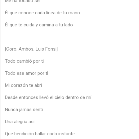
Me ha tocado ser
Él que conoce cada línea de tu mano
Él que te cuida y camina a tu lado
[Coro: Ambos, Luis Fonsi]
Todo cambió por ti
Todo ese amor por ti
Mi corazón te abrí
Desde entonces llevó el cielo dentro de mí
Nunca jamás sentí
Una alegría así
Que bendición hallar cada instante