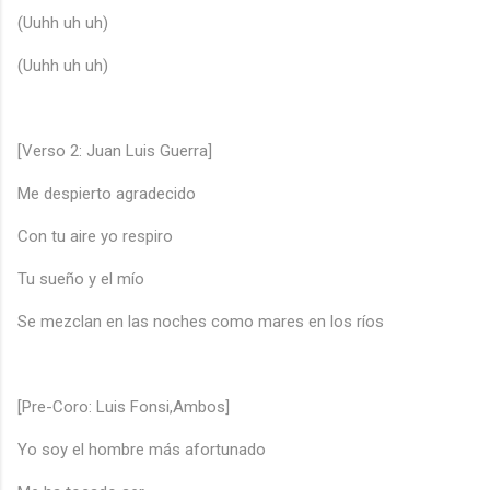
(Uuhh uh uh)
(Uuhh uh uh)
[Verso 2: Juan Luis Guerra]
Me despierto agradecido
Con tu aire yo respiro
Tu sueño y el mío
Se mezclan en las noches como mares en los ríos
[Pre-Coro: Luis Fonsi,Ambos]
Yo soy el hombre más afortunado