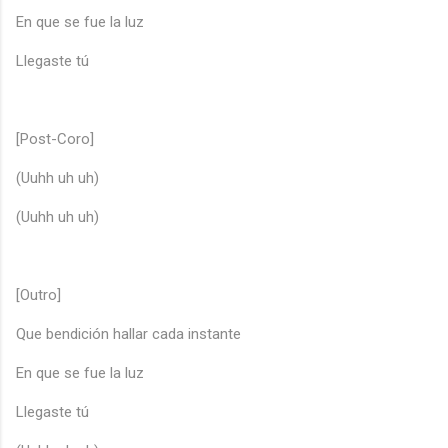
En que se fue la luz
Llegaste tú
[Post-Coro]
(Uuhh uh uh)
(Uuhh uh uh)
[Outro]
Que bendición hallar cada instante
En que se fue la luz
Llegaste tú