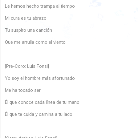
🎶
♪
🎶
♫
🎶
Le hemos hecho trampa al tiempo
♫
🎵
🎶
Mi cura es tu abrazo
♬
♪
♫
🎵
♪
🎶
Tu suspiro una canción
♩
♩
♬
♫
🎶
🎶
🎶
🎶
🎵
♫
🎶
🎵
🎶
♪
♪
Que me arrulla como el viento
[Pre-Coro: Luis Fonsi]
♪
Yo soy el hombre más afortunado
Me ha tocado ser
Él que conoce cada línea de tu mano
Él que te cuida y camina a tu lado