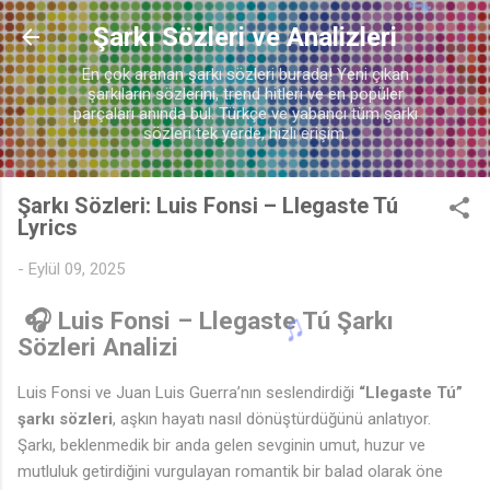
Ana içeriğe atla
Şarkı Sözleri ve Analizleri
En çok aranan şarkı sözleri burada! Yeni çıkan
şarkıların sözlerini, trend hitleri ve en popüler
parçaları anında bul. Türkçe ve yabancı tüm şarkı
sözleri tek yerde, hızlı erişim.
Şarkı Sözleri: Luis Fonsi – Llegaste Tú
Lyrics
-
Eylül 09, 2025
🎧 Luis Fonsi – Llegaste Tú Şarkı
Sözleri Analizi
🎶
Luis Fonsi ve Juan Luis Guerra’nın seslendirdiği
“Llegaste Tú”
şarkı sözleri
, aşkın hayatı nasıl dönüştürdüğünü anlatıyor.
Şarkı, beklenmedik bir anda gelen sevginin umut, huzur ve
mutluluk getirdiğini vurgulayan romantik bir balad olarak öne