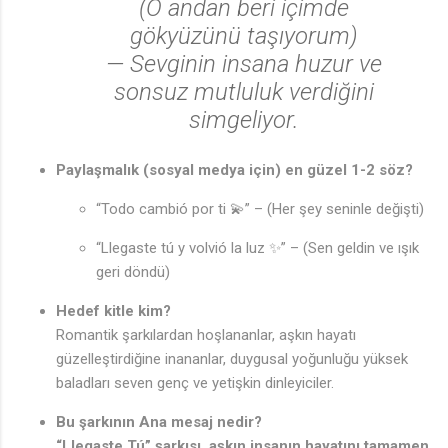
(O andan beri içimde
🎶
gökyüzünü taşıyorum)
— Sevginin insana huzur ve
sonsuz mutluluk verdiğini
simgeliyor.
Paylaşmalık (sosyal medya için) en güzel 1-2 söz?
“Todo cambió por ti 💫” – (Her şey seninle değişti)
“Llegaste tú y volvió la luz ✨” – (Sen geldin ve ışık
geri döndü)
Hedef kitle kim?
Romantik şarkılardan hoşlananlar, aşkın hayatı
güzelleştirdiğine inananlar, duygusal yoğunluğu yüksek
baladları seven genç ve yetişkin dinleyiciler.
Bu şarkının Ana mesaj nedir?
“Llegaste Tú” şarkısı, aşkın insanın hayatını tamamen