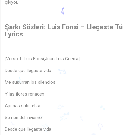
çıkıyor.
Şarkı Sözleri: Luis Fonsi – Llegaste Tú
Lyrics
[Verso 1: Luis Fonsi,Juan Luis Guerra]
Desde que llegaste vida
Me susurran los silencios
Y las flores renacen
♬
Apenas sube el sol
🎶
Se ríen del invierno
♫
🎵
Desde que llegaste vida
🎵
🎵