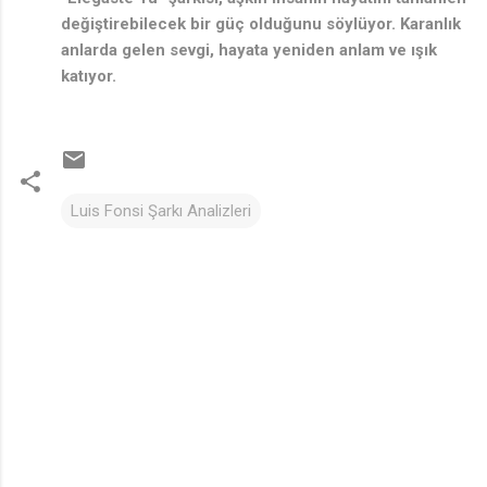
değiştirebilecek bir güç olduğunu söylüyor. Karanlık
anlarda gelen sevgi, hayata yeniden anlam ve ışık
katıyor.
Luis Fonsi Şarkı Analizleri
Y
o
r
u
m
l
a
r