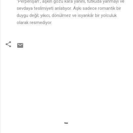
“Perperişan”, aşkın gözü kara yanını, tutkuda yanmayı ve
sevdaya teslimiyeti anlatıyor. Aşkı sadece romantik bir
duygu değil; yıkıcı, dönülmez ve isyankâr bir yolculuk
olarak resmediyor.
Y
o
r
u
m
l
a
r