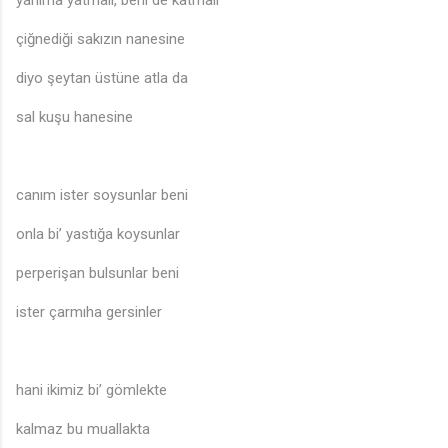
çiğnediği sakızın nanesine
diyo şeytan üstüne atla da
sal kuşu hanesine
canım ister soysunlar beni
onla bi’ yastığa koysunlar
perperişan bulsunlar beni
ister çarmıha gersinler
hani ikimiz bi’ gömlekte
🎵
kalmaz bu muallakta