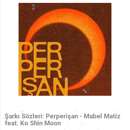
🎵
♬
Şarkı Sözleri: Perperişan - Mabel Matiz
♬
feat. Ko Shin Moon
🎵
🎵