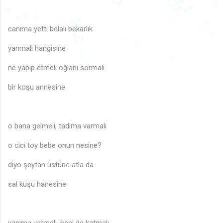
🎶
♫
♪
🎵
🎶
🎶
♬
🎵
canıma yetti belalı bekarlık
♫
♬
♫
♪
🎶
♩
🎶
🎶
♬
yanmalı hangisine
♫
🎵
♪
♪
♬
♪
♬
♬
🎵
🎶
♪
♫
♬
♩
ne yapıp etmeli oğlanı sormalı
♪
bir koşu annesine
o bana gelmeli, tadıma varmalı
o cici toy bebe onun nesine?
diyo şeytan üstüne atla da
sal kuşu hanesine
yanıma yatmalı, beni de katmalı