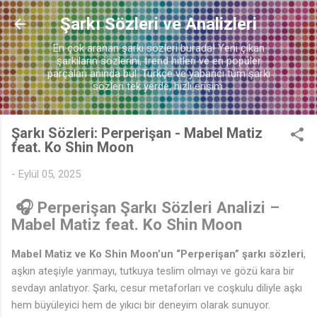
Ana içeriğe atla
Şarkı Sözleri ve Analizleri
En çok aranan şarkı sözleri burada! Yeni çıkan
♫
şarkıların sözlerini, trend hitleri ve en popüler
parçaları anında bul. Türkçe ve yabancı tüm şarkı
sözleri tek yerde, hızlı erişim.
♬
Şarkı Sözleri: Perperişan - Mabel Matiz
feat. Ko Shin Moon
-
Eylül 05, 2025
🎧 Perperişan Şarkı Sözleri Analizi –
Mabel Matiz feat. Ko Shin Moon
Mabel Matiz ve Ko Shin Moon’un “Perperişan” şarkı sözleri
,
aşkın ateşiyle yanmayı, tutkuya teslim olmayı ve gözü kara bir
sevdayı anlatıyor. Şarkı, cesur metaforları ve coşkulu diliyle aşkı
hem büyüleyici hem de yıkıcı bir deneyim olarak sunuyor.