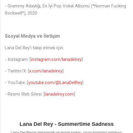
- Grammy Adaylığı, En İyi Pop Vokal Albümü (*Norman Fucking
Rockwell*), 2020
Sosyal Medya ve İletişim
Lana Del Rey’i takip etmek için:
- Instagram: [
instagram.com/lanadelrey
]
- Twitter/X: [
x.com/lanadelrey
]
- YouTube: [
youtube.com/@LanaDelRey
]
- Resmi Web Sitesi: [
lanadelrey.com
]
Lana Del Rey - Summertime Sadness
Lana Del Rey'in melankolik ve ikonik şarkısı, yazın hüznünü anlatıyor.