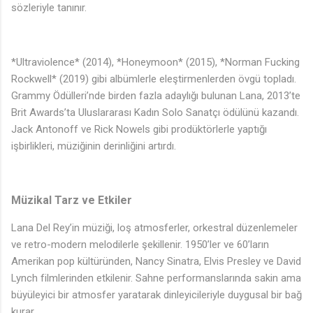
sözleriyle tanınır.
*Ultraviolence* (2014), *Honeymoon* (2015), *Norman Fucking
Rockwell* (2019) gibi albümlerle eleştirmenlerden övgü topladı.
Grammy Ödülleri’nde birden fazla adaylığı bulunan Lana, 2013’te
♩
Brit Awards’ta Uluslararası Kadın Solo Sanatçı ödülünü kazandı.
Jack Antonoff ve Rick Nowels gibi prodüktörlerle yaptığı
işbirlikleri, müziğinin derinliğini artırdı.
Müzikal Tarz ve Etkiler
Lana Del Rey’in müziği, loş atmosferler, orkestral düzenlemeler
ve retro-modern melodilerle şekillenir. 1950’ler ve 60’ların
Amerikan pop kültüründen, Nancy Sinatra, Elvis Presley ve David
Lynch filmlerinden etkilenir. Sahne performanslarında sakin ama
♪
büyüleyici bir atmosfer yaratarak dinleyicileriyle duygusal bir bağ
kurar.