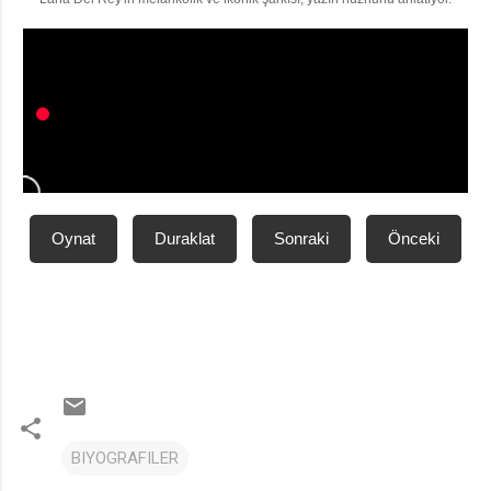
Oynat
Duraklat
Sonraki
Önceki
BIYOGRAFILER