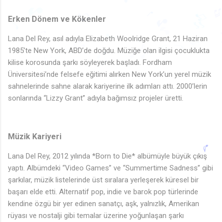
♪
♩
🎵
♫
Erken Dönem ve Kökenler
🎵
♩
♫
♫
🎵
🎶
♩
♩
Lana Del Rey, asıl adıyla Elizabeth Woolridge Grant, 21 Haziran
🎵
♩
♩
♩
♩
♬
♫
1985’te New York, ABD’de doğdu. Müziğe olan ilgisi çocuklukta
♩
🎶
♫
♪
♬
🎵
♪
♫
♫
kilise korosunda şarkı söyleyerek başladı. Fordham
♩
♪
Üniversitesi’nde felsefe eğitimi alırken New York’un yerel müzik
sahnelerinde sahne alarak kariyerine ilk adımları attı. 2000’lerin
sonlarında “Lizzy Grant” adıyla bağımsız projeler üretti.
Müzik Kariyeri
Lana Del Rey, 2012 yılında *Born to Die* albümüyle büyük çıkış
♩
yaptı. Albümdeki “Video Games” ve “Summertime Sadness” gibi
şarkılar, müzik listelerinde üst sıralara yerleşerek küresel bir
başarı elde etti. Alternatif pop, indie ve barok pop türlerinde
kendine özgü bir yer edinen sanatçı, aşk, yalnızlık, Amerikan
rüyası ve nostalji gibi temalar üzerine yoğunlaşan şarkı