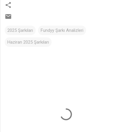
2025 Şarkıları
Fundyy Şarkı Analizleri
Haziran 2025 Şarkıları
Y
o
r
u
m
l
a
r