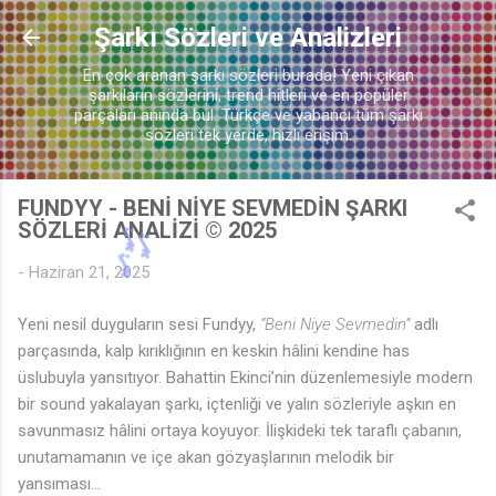
Ana içeriğe atla
Şarkı Sözleri ve Analizleri

En çok aranan şarkı sözleri burada! Yeni çıkan
şarkıların sözlerini, trend hitleri ve en popüler
parçaları anında bul. Türkçe ve yabancı tüm şarkı
sözleri tek yerde, hızlı erişim.
FUNDYY - BENİ NİYE SEVMEDİN ŞARKI
SÖZLERİ ANALİZİ © 2025
-
Haziran 21, 2025
Yeni nesil duyguların sesi Fundyy,
“Beni Niye Sevmedin”
adlı
parçasında, kalp kırıklığının en keskin hâlini kendine has
üslubuyla yansıtıyor. Bahattin Ekinci’nin düzenlemesiyle modern
bir sound yakalayan şarkı, içtenliği ve yalın sözleriyle aşkın en
♪
savunmasız hâlini ortaya koyuyor. İlişkideki tek taraflı çabanın,
unutamamanın ve içe akan gözyaşlarının melodik bir
yansıması...