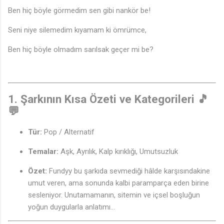
Ben hiç böyle görmedim sen gibi nankör be!
Seni niye silemedim kıyamam ki ömrümce,
Ben hiç böyle olmadım sarılsak geçer mi be?
1. Şarkının Kısa Özeti ve Kategorileri 🎵
💬
Tür:
Pop / Alternatif
Temalar:
Aşk, Ayrılık, Kalp kırıklığı, Umutsuzluk
Özet:
Fundyy bu şarkıda sevmediği hâlde karşısındakine
umut veren, ama sonunda kalbi paramparça eden birine
sesleniyor. Unutamamanın, sitemin ve içsel boşluğun
yoğun duygularla anlatımı...