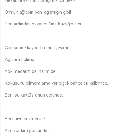
Hesabını ver hadi hangimiz içindeki?
Ömrün ağlasın beni ağlattığın gibi!
Ben ardından bakarım Ona baktığın gibi.
Gülüşünde kaybettim her şeyimi,
Ağlarım halime.
Yok mecalim de, halim de.
Kokusunu bilmem ama var çiçek bahçeleri kalbimde,
Ben ise kaktüs onun çölünde…
Beni niye sevmedin?
Kim var kim gönlünde?