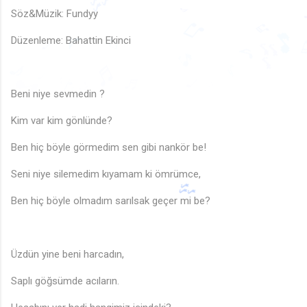

Söz&Müzik: Fundyy
♬
🎶
♬
Düzenleme: Bahattin Ekinci
♬
🎵
♫
🎶
♪
♪
🎶
♫
♩
♪
♬
🎵
♩
♪
♪
♩
♩
🎵
♬
♫
♩
♪
♫
Beni niye sevmedin ?
♪
Kim var kim gönlünde?
Ben hiç böyle görmedim sen gibi nankör be!
Seni niye silemedim kıyamam ki ömrümce,
Ben hiç böyle olmadım sarılsak geçer mi be?
Üzdün yine beni harcadın,
Saplı göğsümde acıların.