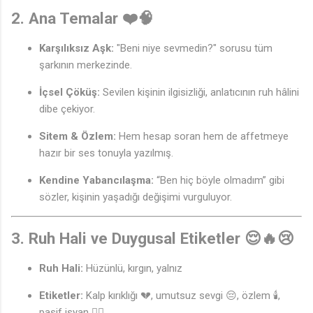
2. Ana Temalar ❤️🧠
Karşılıksız Aşk:
"Beni niye sevmedin?" sorusu tüm
şarkının merkezinde.
İçsel Çöküş:
Sevilen kişinin ilgisizliği, anlatıcının ruh hâlini
dibe çekiyor.
Sitem & Özlem:
Hem hesap soran hem de affetmeye
🎶
hazır bir ses tonuyla yazılmış.
Kendine Yabancılaşma:
“Ben hiç böyle olmadım” gibi
sözler, kişinin yaşadığı değişimi vurguluyor.
3. Ruh Hali ve Duygusal Etiketler 😌🔥😢
Ruh Hali:
Hüzünlü, kırgın, yalnız
Etiketler:
Kalp kırıklığı 💔, umutsuz sevgi 😔, özlem 🕯️,
pasif isyan 😶‍🌫️