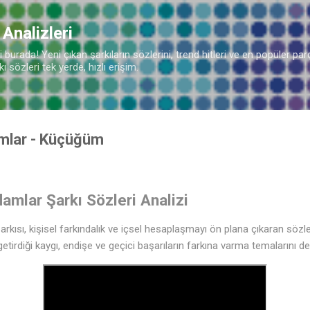
Ana içeriğe atla
 Analizleri
burada! Yeni çıkan şarkıların sözlerini, trend hitleri ve en popüler parç
 sözleri tek yerde, hızlı erişim.
amlar - Küçüğüm
mlar Şarkı Sözleri Analizi
rkısı, kişisel farkındalık ve içsel hesaplaşmayı ön plana çıkaran sözler
tirdiği kaygı, endişe ve geçici başarıların farkına varma temalarını de