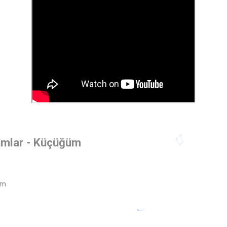
damlar - Küçüğüm
üm