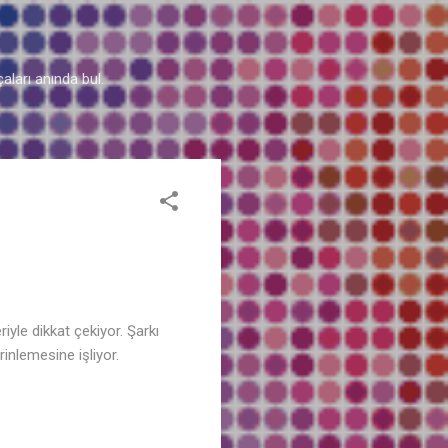
aları anında bul.
iyle dikkat çekiyor. Şarkı
rinlemesine işliyor.