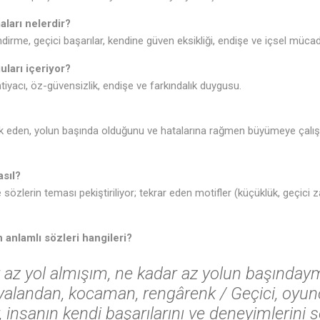
aları nelerdir?
irme, geçici başarılar, kendine güven eksikliği, endişe ve içsel mücad
uları içeriyor?
iyacı, öz-güvensizlik, endişe ve farkındalık duygusu.
fark eden, yolun başında olduğunu ve hatalarına rağmen büyümeye çalış
asıl?
e sözlerin teması pekiştiriliyor; tekrar eden motifler (küçüklük, geçici z
.
♩
 anlamlı sözleri hangileri?
♪
 az yol almışım, ne kadar az yolun başında
yalandan, kocaman, rengârenk / Geçici, oyunc
, insanın kendi başarılarını ve deneyimlerini 