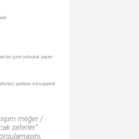
ele.
an bir içsel yolculuk yapan
aferler) şarkının introspektif
ymışım meğer /
ak zaferler”
sorgulamasını,