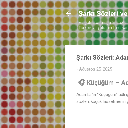
Şarkı Sözleri ve
En çok aranan şarkı sözleri 
Türkçe ve yabancı tüm şarkı
Şarkı Sözleri: Ad
-
Ağustos 25, 2025
🎧 Küçüğüm – Ada
Adamlar’ın “Küçüğüm” adlı şa
sözleri, küçük hissetmenin ge