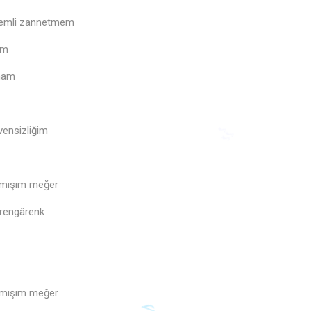
nemli zannetmem
♫
üm
mam
ensizliğim
🎶
ymışım meğer
 rengârenk
ymışım meğer