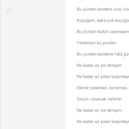
Bu yüzden kendimi özel, ö
Küçüğüm, daha çok küçüğ
Bu yüzden bütün saçmala
Yenilmem bu yüzden
🎵
Bu yüzden kendime hâlâ güv
♫
Ne kadar az yol almışım
♩
♫
Ne kadar az yolun başında
Elimde yalandan, kocaman,
Geçici, oyuncak zaferler
Ne kadar az yol almışım
Ne kadar az yolun başında