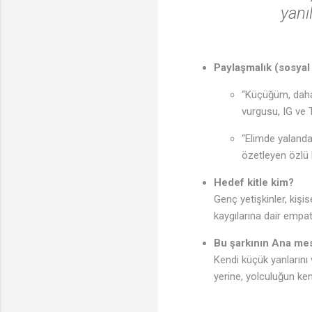
yanı
Paylaşmalık (sosyal
“Küçüğüm, daha 
vurgusu, IG ve T
“Elimde yalanda
özetleyen özlü b
Hedef kitle kim?
Genç yetişkinler, kişi
kaygılarına dair empati
Bu şarkının Ana mes
Kendi küçük yanlarını 
yerine, yolculuğun ken