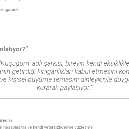
 rengârenk
nlatıyor?”
‘Küçüğüm’ adlı şarkısı, bireyin kendi eksiklikle
ın getirdiği kırılganlıkları kabul etmesini konu
e kişisel büyüme temasını dinleyiciyle duyg
kurarak paylaşıyor.”
nedir?
çsel hesaplaşma ve kendi yetersizlikleriyle yüzleşme.