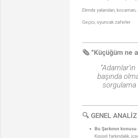
Elimde yalandan, kocaman,
Geçici, oyuncak zaferler
🗞️ “Küçüğüm ne a
“Adamlar’ın 
başında olman
sorgulama v
🔍 GENEL ANALİZ
Bu Şarkının konusu 
Kişisel farkındalık, i