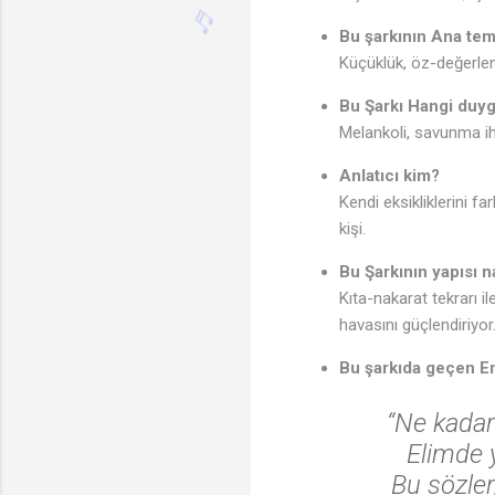
Bu şarkının Ana tem
Küçüklük, öz-değerlend
Bu Şarkı Hangi duyg
Melankoli, savunma iht
Anlatıcı kim?
Kendi eksikliklerini 
kişi.
Bu Şarkının yapısı n
Kıta-nakarat tekrarı il
havasını güçlendiriyor
Bu şarkıda geçen En
“Ne kadar
Elimde 
Bu sözler