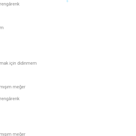
 rengârenk
üm
akmak için didinmem
ymışım meğer
 rengârenk
ymışım meğer