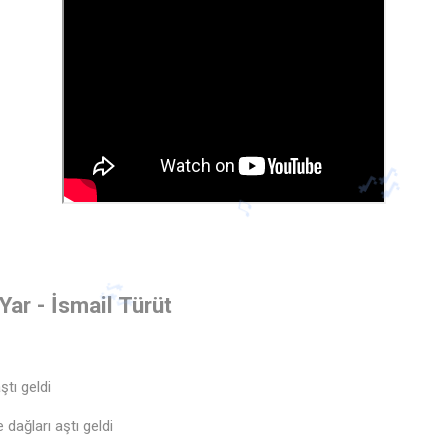
 Yar - İsmail Türüt
ştı geldi
 dağları aştı geldi
♫