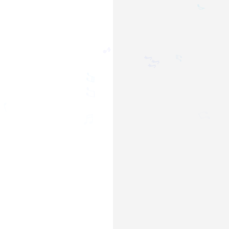
♪
🎵
♬
🎶
♬
♫
♩
♫
♬