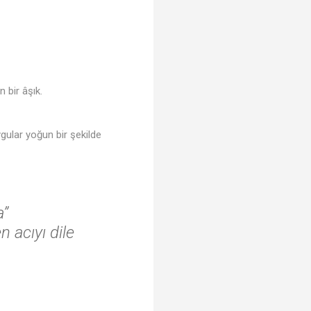
 bir âşık.
♪
ygular yoğun bir şekilde
a”
n acıyı dile