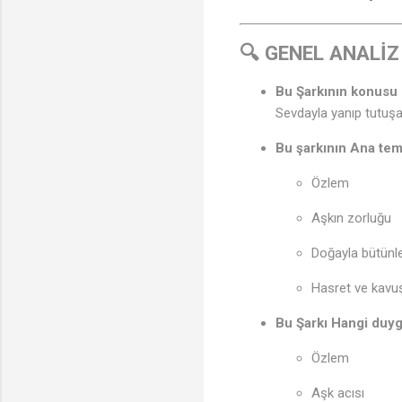
🔍 GENEL ANALİZ
Bu Şarkının konusu 
Sevdayla yanıp tutuşa
Bu şarkının Ana tem
Özlem
Aşkın zorluğu
Doğayla bütün
Hasret ve kav
Bu Şarkı Hangi duyg
Özlem
Aşk acısı