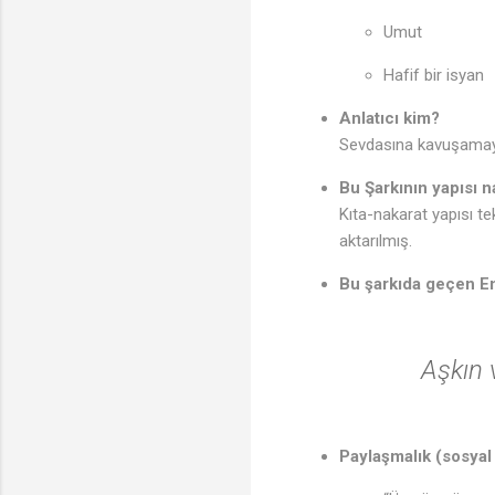
Umut
Hafif bir isyan
Anlatıcı kim?
Sevdasına kavuşamayan
Bu Şarkının yapısı n
Kıta-nakarat yapısı te
aktarılmış.
Bu şarkıda geçen En
Aşkın 
Paylaşmalık (sosyal