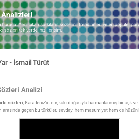
Ana içeriğe atla
 Analizleri
burada! Yeni çıkan şarkıların sözlerini, trend hitleri ve en popüler parç
 sözleri tek yerde, hızlı erişim.
Yar - İsmail Türüt
özleri Analizi
rkı sözleri
, Karadeniz’in coşkulu doğasıyla harmanlanmış bir aşk ve 
rın arasında geçen bu türküler, sevdayı hem masumiyet hem de hüzünle 