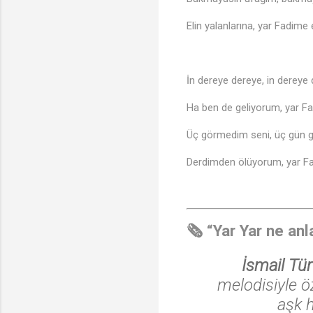
Elin yalanlarına, yar Fadime 
İn dereye dereye, in dereye
Ha ben de geliyorum, yar F
Üç görmedim seni, üç gün 
Derdimden ölüyorum, yar F
🗞️ “Yar Yar ne anl
İsmail Tür
melodisiyle öz
aşk h