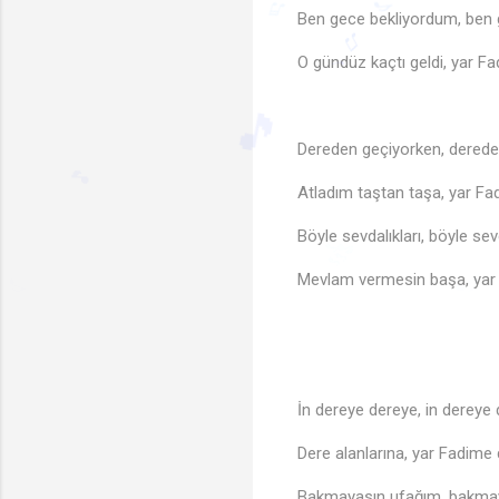
Ben gece bekliyordum, ben
O gündüz kaçtı geldi, yar F
♬
♪
Dereden geçiyorken, derede
♫
Atladım taştan taşa, yar Fa
♩
Böyle sevdalıkları, böyle sevd
🎵
🎵
Mevlam vermesin başa, yar
🎵
🎶
İn dereye dereye, in dereye
Dere alanlarına, yar Fadime 
Bakmayasın ufağım, bakma