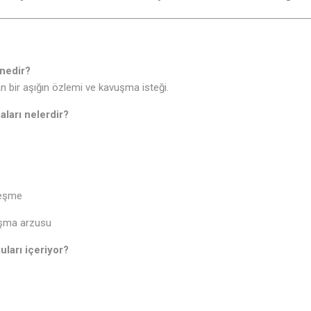
nedir?
n bir aşığın özlemi ve kavuşma isteği.
aları nelerdir?
leşme
uşma arzusu
uları içeriyor?