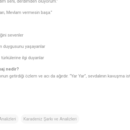
im seni, derdimden ölüyorum.”
ları, Mevlam vermesin başa.”
ğini sevenler
m duygusunu yaşayanlar
türkülerine ilgi duyanlar
aj nedir?
onun getirdiği özlem ve acı da ağırdır. “Yar Yar”, sevdalının kavuşma ist
🎶
nalizleri
Karadeniz Şarkı ve Analizleri