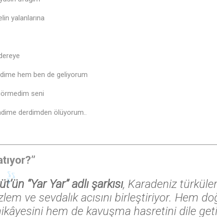
elin yalanlarına
 dereye
adime hem ben de geliyorum
görmedim seni
adime derdimden ölüyorum..
atıyor?”
üt’ün “Yar Yar” adlı şarkısı
, Karadeniz türküler
lem ve sevdalık acısını birleştiriyor. Hem doğ
ikâyesini hem de kavuşma hasretini dile geti