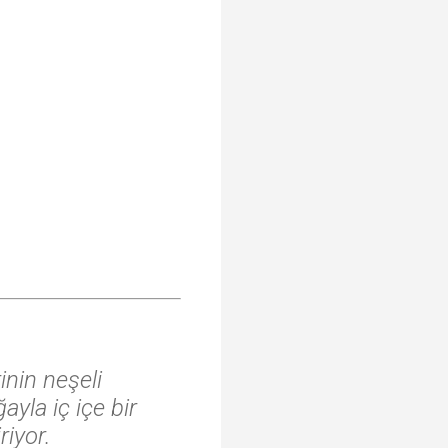
♩
inin neşeli
ayla iç içe bir
riyor.