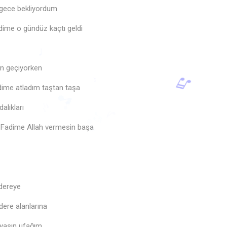
🎶
 gece bekliyordum
🎶
adime o gündüz kaçtı geldi
n geçiyorken
dime atladım taştan taşa
♩
alıkları
♩
♪
🎵
♩
 Fadime Allah vermesin başa
♬
🎵
🎶
♪
 dereye
dere alanlarına
yasın ufağım