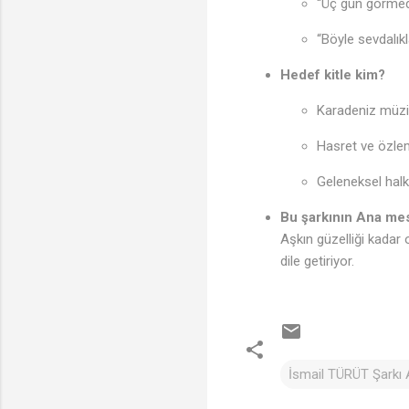
“Üç gün görmed
“Böyle sevdalık
Hedef kitle kim?
Karadeniz müzi
Hasret ve özle
Geleneksel halk 
Bu şarkının Ana mes
Aşkın güzelliği kadar 
dile getiriyor.
İsmail TÜRÜT Şarkı A