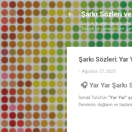
Şarkı Sözleri ve
En çok aranan şarkı sözleri 
Türkçe ve yabancı tüm şarkı
Şarkı Sözleri: Yar 
-
Ağustos 27, 2025
🎧 Yar Yar Şarkı S
İsmail Türüt’ün
“Yar Yar” şa
Derelerin, dağların ve taşla