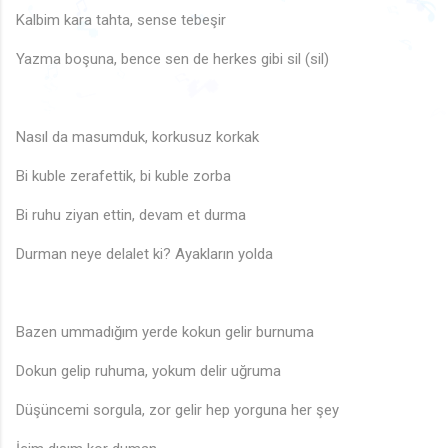
♬
🎶
♩
🎶
🎶
🎵
♩
♬
♬
♬
Kalbim kara tahta, sense tebeşir
♩
🎵
♬
♩
♬
♫
🎵
♬
Yazma boşuna, bence sen de herkes gibi sil (sil)
♪
🎵
♬
♫
♫
🎶
♩
🎶
♫
🎵
Nasıl da masumduk, korkusuz korkak
Bi kuble zerafettik, bi kuble zorba
Bi ruhu ziyan ettin, devam et durma
Durman neye delalet ki? Ayakların yolda
♬
Bazen ummadığım yerde kokun gelir burnuma
Dokun gelip ruhuma, yokum delir uğruma
Düşüncemi sorgula, zor gelir hep yorguna her şey