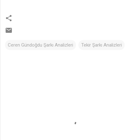
Ceren Gündoğdu Şarkı Analizleri
Tekir Şarkı Analizleri
Y
o
r
u
m
l
a
r