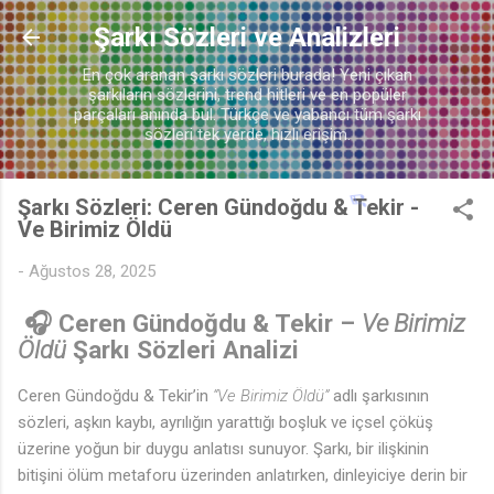
Ana içeriğe atla
Şarkı Sözleri ve Analizleri
En çok aranan şarkı sözleri burada! Yeni çıkan
şarkıların sözlerini, trend hitleri ve en popüler
parçaları anında bul. Türkçe ve yabancı tüm şarkı
♪
sözleri tek yerde, hızlı erişim.
Şarkı Sözleri: Ceren Gündoğdu & Tekir -
Ve Birimiz Öldü
-
Ağustos 28, 2025
🎧 Ceren Gündoğdu & Tekir –
Ve Birimiz
Öldü
Şarkı Sözleri Analizi
Ceren Gündoğdu & Tekir’in
“Ve Birimiz Öldü”
adlı şarkısının
sözleri, aşkın kaybı, ayrılığın yarattığı boşluk ve içsel çöküş
üzerine yoğun bir duygu anlatısı sunuyor. Şarkı, bir ilişkinin
bitişini ölüm metaforu üzerinden anlatırken, dinleyiciye derin bir